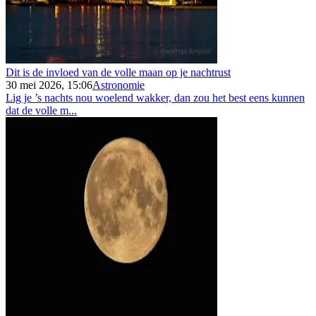
Dit is de invloed van de volle maan op je nachtrust
30 mei 2026, 15:06
Astronomie
Lig je ’s nachts nou woelend wakker, dan zou het best eens kunnen
dat de volle m...