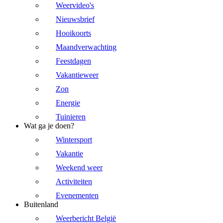
Weervideo's
Nieuwsbrief
Hooikoorts
Maandverwachting
Feestdagen
Vakantieweer
Zon
Energie
Tuinieren
Wat ga je doen?
Wintersport
Vakantie
Weekend weer
Activiteiten
Evenementen
Buitenland
Weerbericht België