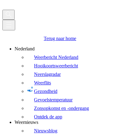
Terug naar home
Nederland
Weerbericht Nederland
Hooikoortsweerbericht
Neerslagradar
Weerflits
Gezondheid
Gevoelstemperatuur
Zonsopkomst en -ondergang
Ontdek de app
Weernieuws
Nieuwsblog