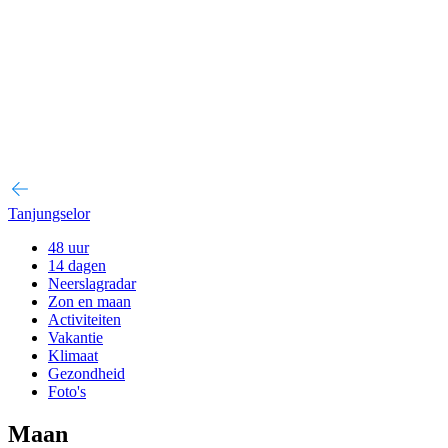
Tanjungselor
48 uur
14 dagen
Neerslagradar
Zon en maan
Activiteiten
Vakantie
Klimaat
Gezondheid
Foto's
Maan