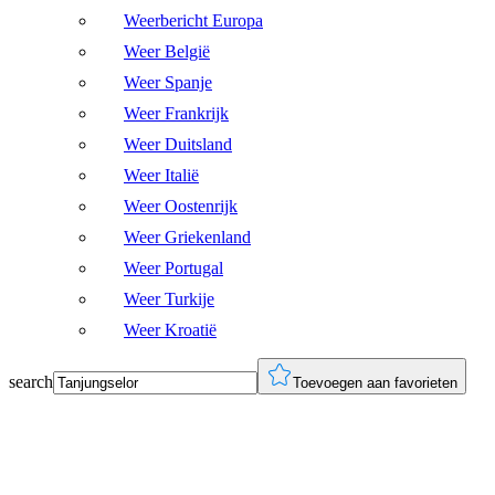
Weerbericht Europa
Weer België
Weer Spanje
Weer Frankrijk
Weer Duitsland
Weer Italië
Weer Oostenrijk
Weer Griekenland
Weer Portugal
Weer Turkije
Weer Kroatië
search
Toevoegen aan favorieten