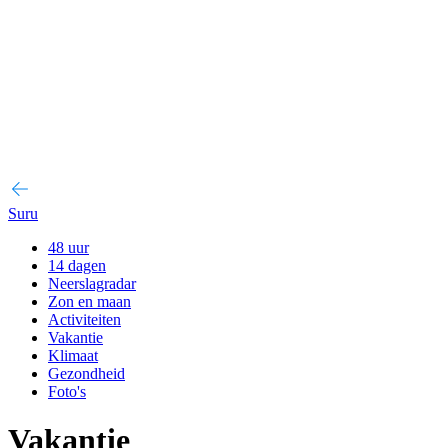
Suru
48 uur
14 dagen
Neerslagradar
Zon en maan
Activiteiten
Vakantie
Klimaat
Gezondheid
Foto's
Vakantie