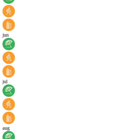
jun
jul
aug