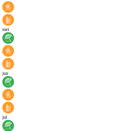
mei
jun
jul