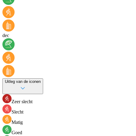
dec
Uitleg van de iconen
Zeer slecht
Slecht
Matig
Goed