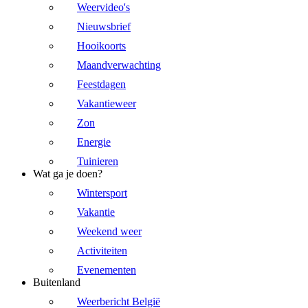
Weervideo's
Nieuwsbrief
Hooikoorts
Maandverwachting
Feestdagen
Vakantieweer
Zon
Energie
Tuinieren
Wat ga je doen?
Wintersport
Vakantie
Weekend weer
Activiteiten
Evenementen
Buitenland
Weerbericht België