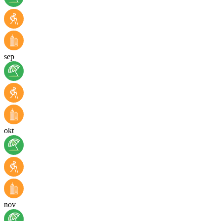
sep
okt
nov