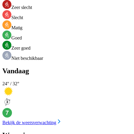
Zeer slecht
Slecht
Matig
Goed
Zeer goed
Niet beschikbaar
Vandaag
24
° /
32
°
Bekijk de weersverwachting