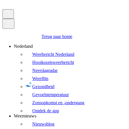
Terug naar home
Nederland
Weerbericht Nederland
Hooikoortsweerbericht
Neerslagradar
Weerflits
Gezondheid
Gevoelstemperatuur
Zonsopkomst en -ondergang
Ontdek de app
Weernieuws
Nieuwsblog