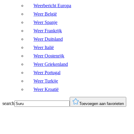
Weerbericht Europa
Weer België
Weer Spanje
Weer Frankrijk
Weer Duitsland
Weer Italië
Weer Oostenrijk
Weer Griekenland
Weer Portugal
Weer Turkije
Weer Kroatië
search
Toevoegen aan favorieten