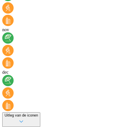
nov
dec
Uitleg van de iconen