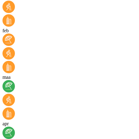
feb
maa
apr