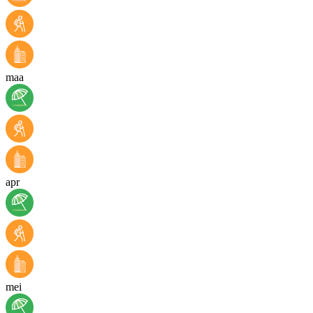
maa
apr
mei