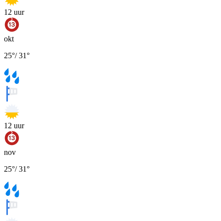
12
uur
okt
25
°
/
31
°
12
uur
nov
25
°
/
31
°