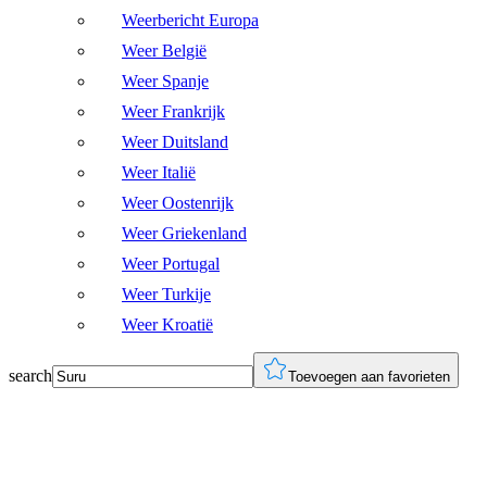
Weerbericht Europa
Weer België
Weer Spanje
Weer Frankrijk
Weer Duitsland
Weer Italië
Weer Oostenrijk
Weer Griekenland
Weer Portugal
Weer Turkije
Weer Kroatië
search
Toevoegen aan favorieten