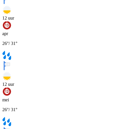
12
uur
apr
26
°
/
31
°
12
uur
mei
26
°
/
31
°