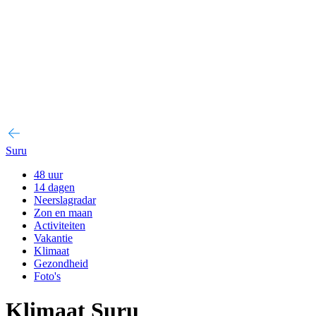
Suru
48 uur
14 dagen
Neerslagradar
Zon en maan
Activiteiten
Vakantie
Klimaat
Gezondheid
Foto's
Klimaat Suru