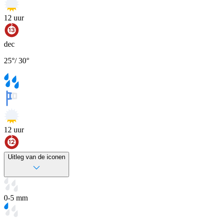
12
uur
dec
25
°
/
30
°
12
uur
Uitleg van de iconen
0-5 mm