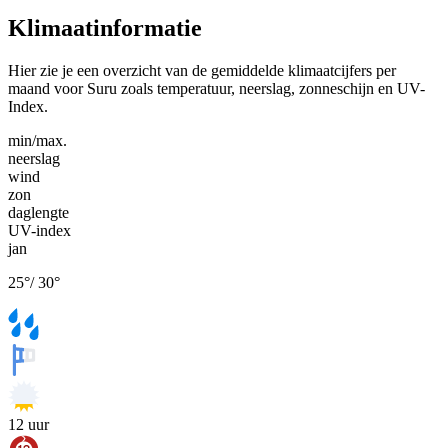
Klimaatinformatie
Hier zie je een overzicht van de gemiddelde klimaatcijfers per
maand voor Suru zoals temperatuur, neerslag, zonneschijn en UV-
Index.
min/max.
neerslag
wind
zon
daglengte
UV-index
jan
25
°
/
30
°
12
uur