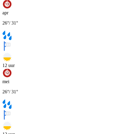
apr
26
°
/
31
°
12
uur
mei
26
°
/
31
°