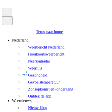
Terug naar home
Nederland
Weerbericht Nederland
Hooikoortsweerbericht
Neerslagradar
Weerflits
Gezondheid
Gevoelstemperatuur
Zonsopkomst en -ondergang
Ontdek de app
Weernieuws
Nieuwsblog