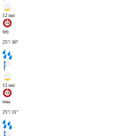
12
uur
feb
25
°
/
30
°
12
uur
maa
25
°
/
31
°