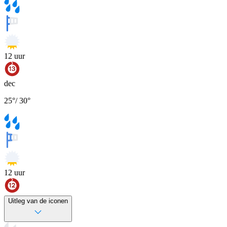
12
uur
dec
25
°
/
30
°
12
uur
Uitleg van de iconen