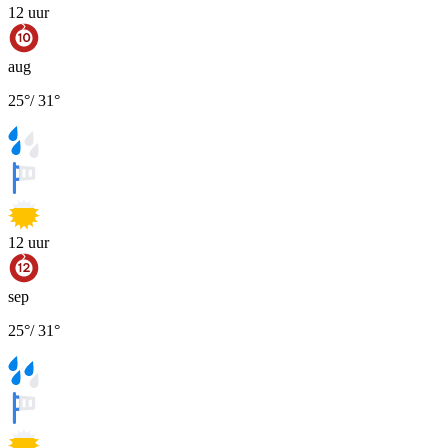
12
uur
aug
25
°
/
31
°
12
uur
sep
25
°
/
31
°