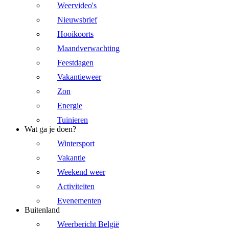
Weervideo's
Nieuwsbrief
Hooikoorts
Maandverwachting
Feestdagen
Vakantieweer
Zon
Energie
Tuinieren
Wat ga je doen?
Wintersport
Vakantie
Weekend weer
Activiteiten
Evenementen
Buitenland
Weerbericht België