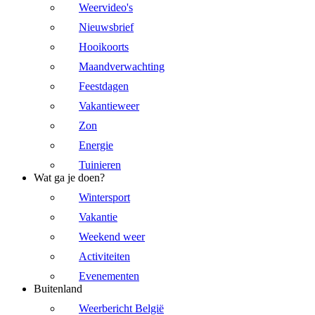
Weervideo's
Nieuwsbrief
Hooikoorts
Maandverwachting
Feestdagen
Vakantieweer
Zon
Energie
Tuinieren
Wat ga je doen?
Wintersport
Vakantie
Weekend weer
Activiteiten
Evenementen
Buitenland
Weerbericht België