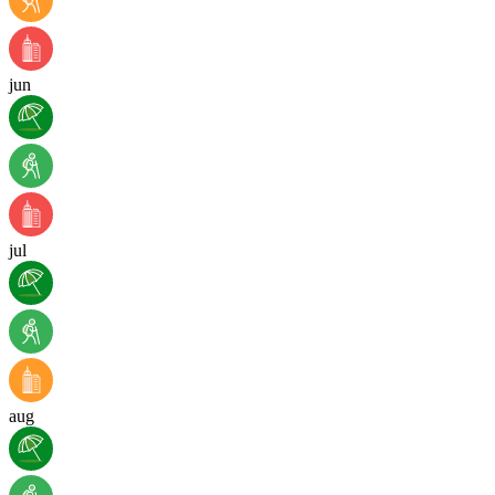
jun
jul
aug