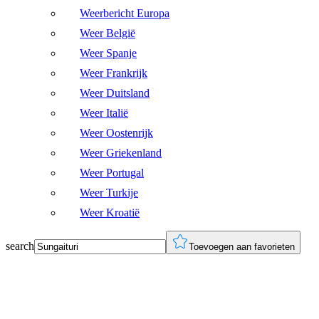
Weerbericht Europa
Weer België
Weer Spanje
Weer Frankrijk
Weer Duitsland
Weer Italië
Weer Oostenrijk
Weer Griekenland
Weer Portugal
Weer Turkije
Weer Kroatië
search
Toevoegen aan favorieten