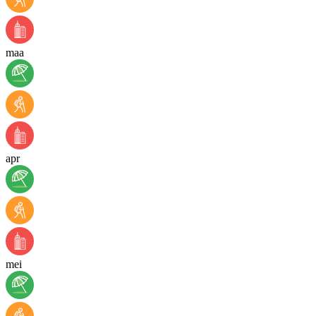
maa
apr
mei