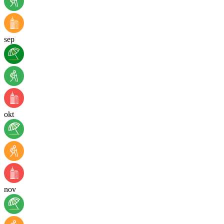
sep
okt
nov