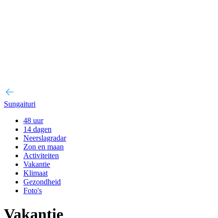
Sungaituri
48 uur
14 dagen
Neerslagradar
Zon en maan
Activiteiten
Vakantie
Klimaat
Gezondheid
Foto's
Vakantie