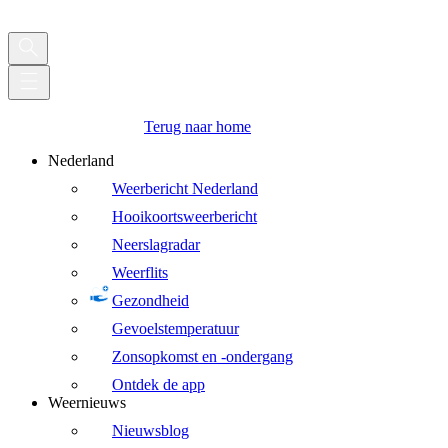
Terug naar home
Nederland
Weerbericht Nederland
Hooikoortsweerbericht
Neerslagradar
Weerflits
Gezondheid
Gevoelstemperatuur
Zonsopkomst en -ondergang
Ontdek de app
Weernieuws
Nieuwsblog