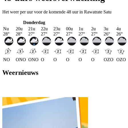
Het weer per uur voor de komende 48 uur in Rawatrate Satu
Donderdag
Nu
20u
21u
22u
23u
00u
1u
2u
3u
4u
28
°
28
°
27
°
27
°
27
°
27
°
27
°
27
°
26
°
26
°
NO
ONO
ONO
O
O
O
O
O
OZO
OZO
Weernieuws