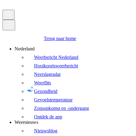
Terug naar home
Nederland
Weerbericht Nederland
Hooikoortsweerbericht
Neerslagradar
Weerflits
Gezondheid
Gevoelstemperatuur
Zonsopkomst en -ondergang
Ontdek de app
Weernieuws
Nieuwsblog