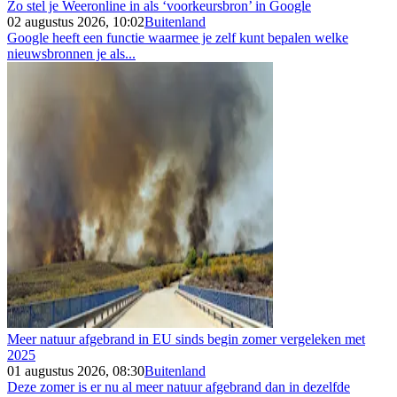
Zo stel je Weeronline in als ‘voorkeursbron’ in Google
02 augustus 2026, 10:02
Buitenland
Google heeft een functie waarmee je zelf kunt bepalen welke
nieuwsbronnen je als...
Meer natuur afgebrand in EU sinds begin zomer vergeleken met
2025
01 augustus 2026, 08:30
Buitenland
Deze zomer is er nu al meer natuur afgebrand dan in dezelfde