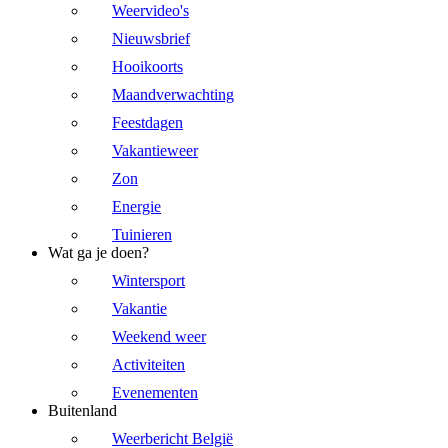
Weervideo's
Nieuwsbrief
Hooikoorts
Maandverwachting
Feestdagen
Vakantieweer
Zon
Energie
Tuinieren
Wat ga je doen?
Wintersport
Vakantie
Weekend weer
Activiteiten
Evenementen
Buitenland
Weerbericht België