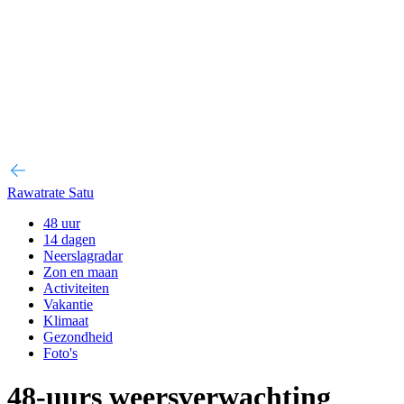
Rawatrate Satu
48 uur
14 dagen
Neerslagradar
Zon en maan
Activiteiten
Vakantie
Klimaat
Gezondheid
Foto's
48-uurs weersverwachting