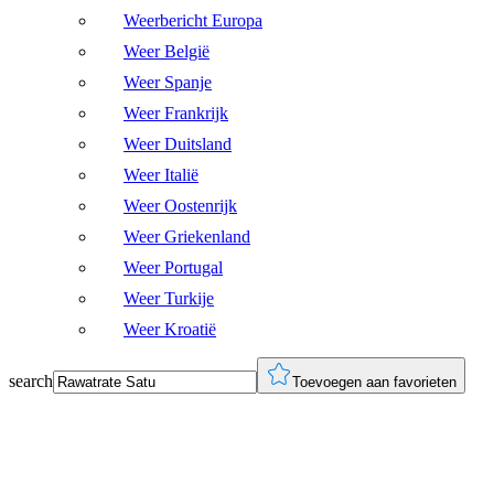
Weerbericht Europa
Weer België
Weer Spanje
Weer Frankrijk
Weer Duitsland
Weer Italië
Weer Oostenrijk
Weer Griekenland
Weer Portugal
Weer Turkije
Weer Kroatië
search
Toevoegen aan favorieten