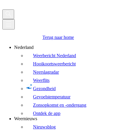
Terug naar home
Nederland
Weerbericht Nederland
Hooikoortsweerbericht
Neerslagradar
Weerflits
Gezondheid
Gevoelstemperatuur
Zonsopkomst en -ondergang
Ontdek de app
Weernieuws
Nieuwsblog