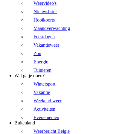
Weervideo's
Nieuwsbrief
Hooikoorts
Maandverwachting
Feestdagen
Vakantieweer
Zon
Energie
Tuinieren
Wat ga je doen?
Wintersport
Vakantie
Weekend weer
Activiteiten
Evenementen
Buitenland
Weerbericht België