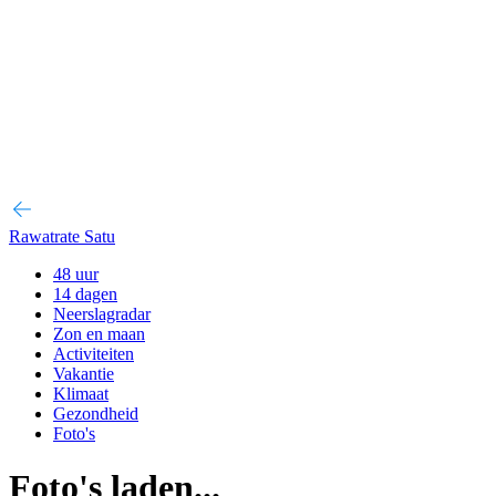
Rawatrate Satu
48 uur
14 dagen
Neerslagradar
Zon en maan
Activiteiten
Vakantie
Klimaat
Gezondheid
Foto's
Foto's laden...