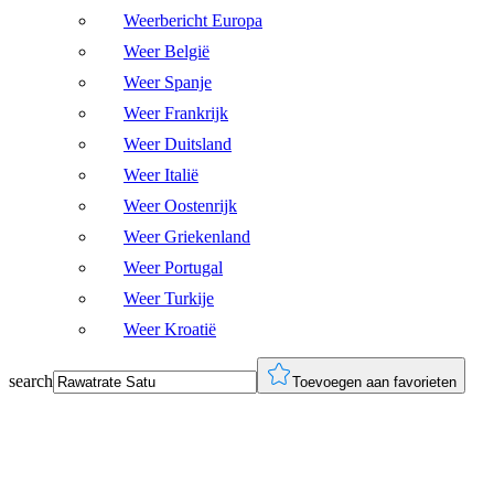
Weerbericht Europa
Weer België
Weer Spanje
Weer Frankrijk
Weer Duitsland
Weer Italië
Weer Oostenrijk
Weer Griekenland
Weer Portugal
Weer Turkije
Weer Kroatië
search
Toevoegen aan favorieten