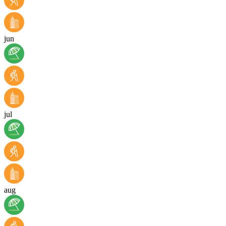
jun
jul
aug