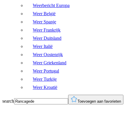
Weerbericht Europa
Weer België
Weer Spanje
Weer Frankrijk
Weer Duitsland
Weer Italië
Weer Oostenrijk
Weer Griekenland
Weer Portugal
Weer Turkije
Weer Kroatië
search
Toevoegen aan favorieten