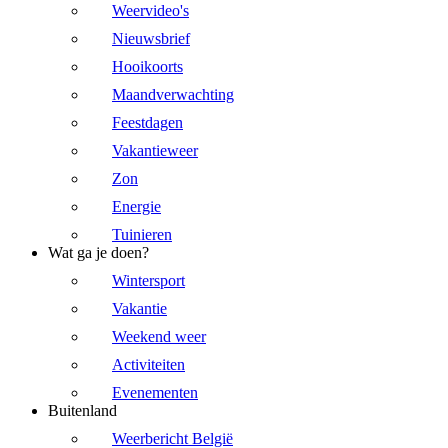
Weervideo's
Nieuwsbrief
Hooikoorts
Maandverwachting
Feestdagen
Vakantieweer
Zon
Energie
Tuinieren
Wat ga je doen?
Wintersport
Vakantie
Weekend weer
Activiteiten
Evenementen
Buitenland
Weerbericht België