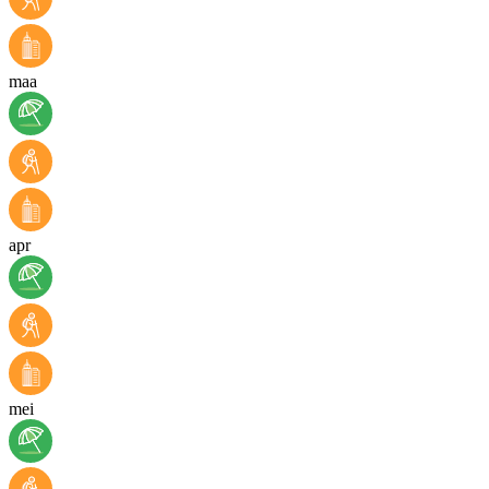
maa
apr
mei