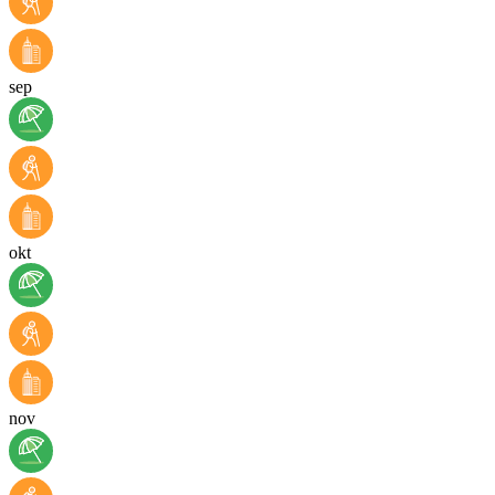
sep
okt
nov