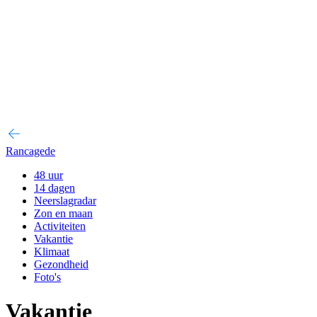
Rancagede
48 uur
14 dagen
Neerslagradar
Zon en maan
Activiteiten
Vakantie
Klimaat
Gezondheid
Foto's
Vakantie