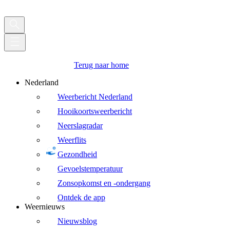
Terug naar home
Nederland
Weerbericht Nederland
Hooikoortsweerbericht
Neerslagradar
Weerflits
Gezondheid
Gevoelstemperatuur
Zonsopkomst en -ondergang
Ontdek de app
Weernieuws
Nieuwsblog