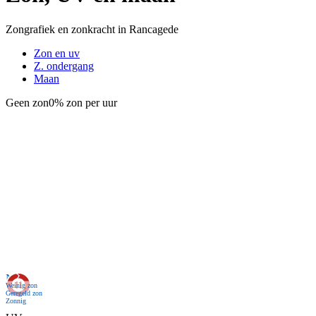
Zongrafiek en zonkracht in Rancagede
Zon en uv
Z. ondergang
Maan
Geen zon
0% zon per uur
Nu
Weinig zon
Geregeld zon
Zonnig