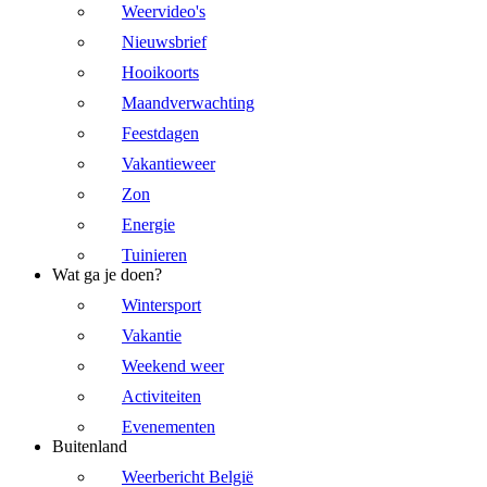
Weervideo's
Nieuwsbrief
Hooikoorts
Maandverwachting
Feestdagen
Vakantieweer
Zon
Energie
Tuinieren
Wat ga je doen?
Wintersport
Vakantie
Weekend weer
Activiteiten
Evenementen
Buitenland
Weerbericht België