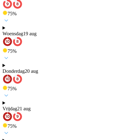
75
%
Woensdag
19 aug
75
%
Donderdag
20 aug
75
%
Vrijdag
21 aug
75
%