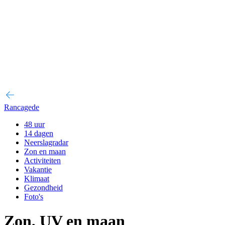
Rancagede
48 uur
14 dagen
Neerslagradar
Zon en maan
Activiteiten
Vakantie
Klimaat
Gezondheid
Foto's
Zon, UV en maan