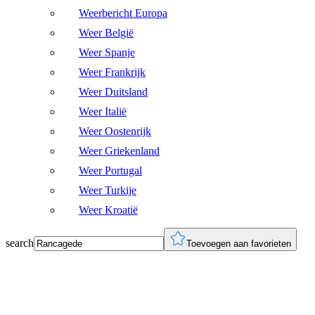
Weerbericht Europa
Weer België
Weer Spanje
Weer Frankrijk
Weer Duitsland
Weer Italië
Weer Oostenrijk
Weer Griekenland
Weer Portugal
Weer Turkije
Weer Kroatië
search
Toevoegen aan favorieten