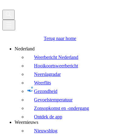
Terug naar home
Nederland
Weerbericht Nederland
Hooikoortsweerbericht
Neerslagradar
Weerflits
Gezondheid
Gevoelstemperatuur
Zonsopkomst en -ondergang
Ontdek de app
Weernieuws
Nieuwsblog