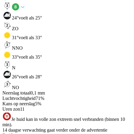
24
°
voelt als 25°
ZO
31
°
voelt als 33°
NNO
33
°
voelt als 35°
N
26
°
voelt als 28°
NO
Neerslag totaal
0,1
mm
Luchtvochtigheid
71
%
Kans op neerslag
5
%
Uren zon
11
Je huid kan in volle zon extreem snel verbranden (binnen 10
min).
14 daagse verwachting gaat verder onder de advertentie