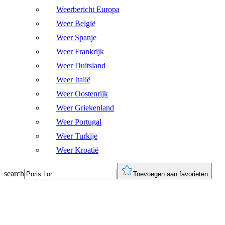
Weerbericht Europa
Weer België
Weer Spanje
Weer Frankrijk
Weer Duitsland
Weer Italië
Weer Oostenrijk
Weer Griekenland
Weer Portugal
Weer Turkije
Weer Kroatië
search
Toevoegen aan favorieten