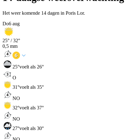
Het weer komende 14 dagen in Poris Lor.
Do
6 aug
25
° /
32
°
0,5
mm
25
°
voelt als 26°
O
31
°
voelt als 35°
NO
32
°
voelt als 37°
NO
27
°
voelt als 30°
NO