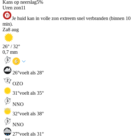
Kans op neerslag
5
%
Uren zon
11
Je huid kan in volle zon extreem snel verbranden (binnen 10
min).
Za
8 aug
26
° /
32
°
0,7
mm
26
°
voelt als 28°
OZO
31
°
voelt als 35°
NNO
32
°
voelt als 38°
NNO
27
°
voelt als 31°