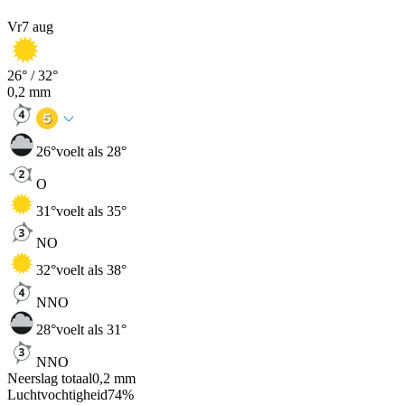
Vr
7 aug
26
° /
32
°
0,2
mm
26
°
voelt als 28°
O
31
°
voelt als 35°
NO
32
°
voelt als 38°
NNO
28
°
voelt als 31°
NNO
Neerslag totaal
0,2
mm
Luchtvochtigheid
74
%