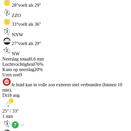
28
°
voelt als 29°
ZZO
33
°
voelt als 36°
NNW
27
°
voelt als 29°
NW
Neerslag totaal
0,6
mm
Luchtvochtigheid
76
%
Kans op neerslag
20
%
Uren zon
9
Je huid kan in volle zon extreem snel verbranden (binnen 10
min).
Di
18 aug
25
° /
33
°
1
mm