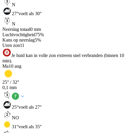
N
27
°
voelt als 30°
N
Neerslag totaal
0
mm
Luchtvochtigheid
75
%
Kans op neerslag
5
%
Uren zon
11
Je huid kan in volle zon extreem snel verbranden (binnen 10
min).
Ma
10 aug
25
° /
32
°
0,1
mm
25
°
voelt als 27°
NO
31
°
voelt als 35°