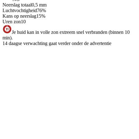
Neerslag totaal
0,5
mm
Luchtvochtigheid
76
%
Kans op neerslag
15
%
Uren zon
10
Je huid kan in volle zon extreem snel verbranden (binnen 10
min).
14 daagse verwachting gaat verder onder de advertentie