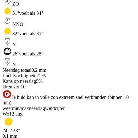
ZO
31
°
voelt als 34°
NNO
32
°
voelt als 35°
N
26
°
voelt als 28°
N
Neerslag totaal
0,2
mm
Luchtvochtigheid
72
%
Kans op neerslag
5
%
Uren zon
10
Je huid kan in volle zon extreem snel verbranden (binnen 10
min).
weer
min
/
max
neerslag
wind
cijfer
Wo
12 aug
24
° /
33
°
0,1
mm