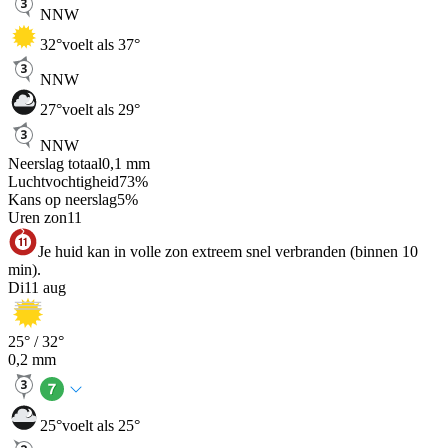
NNW
32
°
voelt als 37°
NNW
27
°
voelt als 29°
NNW
Neerslag totaal
0,1
mm
Luchtvochtigheid
73
%
Kans op neerslag
5
%
Uren zon
11
Je huid kan in volle zon extreem snel verbranden (binnen 10
min).
Di
11 aug
25
° /
32
°
0,2
mm
25
°
voelt als 25°