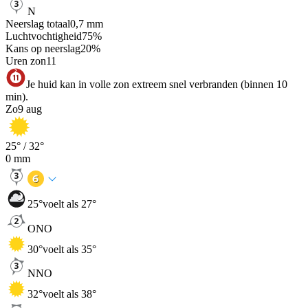
N
Neerslag totaal
0,7
mm
Luchtvochtigheid
75
%
Kans op neerslag
20
%
Uren zon
11
Je huid kan in volle zon extreem snel verbranden (binnen 10
min).
Zo
9 aug
25
° /
32
°
0
mm
25
°
voelt als 27°
ONO
30
°
voelt als 35°
NNO
32
°
voelt als 38°