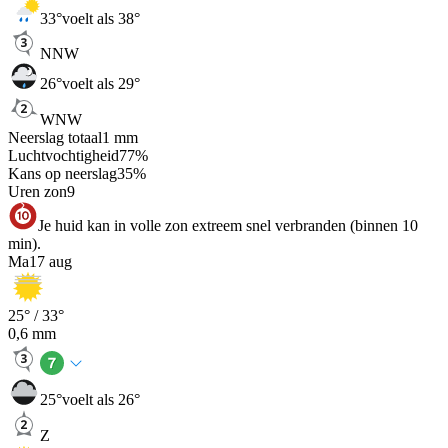
33
°
voelt als 38°
NNW
26
°
voelt als 29°
WNW
Neerslag totaal
1
mm
Luchtvochtigheid
77
%
Kans op neerslag
35
%
Uren zon
9
Je huid kan in volle zon extreem snel verbranden (binnen 10
min).
Ma
17 aug
25
° /
33
°
0,6
mm
25
°
voelt als 26°
Z