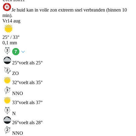
Je huid kan in volle zon extreem snel verbranden (binnen 10
min).
Vr
14 aug
25
° /
33
°
0,1
mm
25
°
voelt als 25°
ZO
32
°
voelt als 35°
NNO
33
°
voelt als 37°
N
26
°
voelt als 28°
NNO