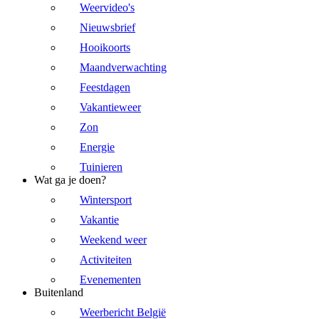
Weervideo's
Nieuwsbrief
Hooikoorts
Maandverwachting
Feestdagen
Vakantieweer
Zon
Energie
Tuinieren
Wat ga je doen?
Wintersport
Vakantie
Weekend weer
Activiteiten
Evenementen
Buitenland
Weerbericht België