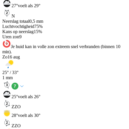
27
°
voelt als 29°
N
Neerslag totaal
0,5
mm
Luchtvochtigheid
75
%
Kans op neerslag
15
%
Uren zon
9
Je huid kan in volle zon extreem snel verbranden (binnen 10
min).
Zo
16 aug
25
° /
33
°
1
mm
25
°
voelt als 26°
ZZO
28
°
voelt als 30°
ZZO