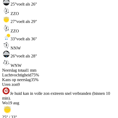
25
°
voelt als 26°
ZZO
27
°
voelt als 29°
ZZO
33
°
voelt als 36°
NNW
26
°
voelt als 28°
WNW
Neerslag totaal
1
mm
Luchtvochtigheid
75
%
Kans op neerslag
35
%
Uren zon
9
Je huid kan in volle zon extreem snel verbranden (binnen 10
min).
Wo
19 aug
25
° /
33
°