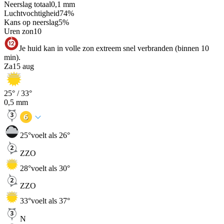
Neerslag totaal
0,1
mm
Luchtvochtigheid
74
%
Kans op neerslag
5
%
Uren zon
10
Je huid kan in volle zon extreem snel verbranden (binnen 10
min).
Za
15 aug
25
° /
33
°
0,5
mm
25
°
voelt als 26°
ZZO
28
°
voelt als 30°
ZZO
33
°
voelt als 37°
N