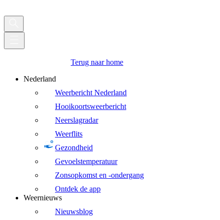
Terug naar home
Nederland
Weerbericht Nederland
Hooikoortsweerbericht
Neerslagradar
Weerflits
Gezondheid
Gevoelstemperatuur
Zonsopkomst en -ondergang
Ontdek de app
Weernieuws
Nieuwsblog