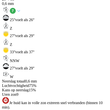
0,6
mm
25
°
voelt als 26°
Z
27
°
voelt als 29°
Z
33
°
voelt als 37°
NNW
27
°
voelt als 29°
W
Neerslag totaal
0,6
mm
Luchtvochtigheid
75
%
Kans op neerslag
15
%
Uren zon
9
Je huid kan in volle zon extreem snel verbranden (binnen 10
min).