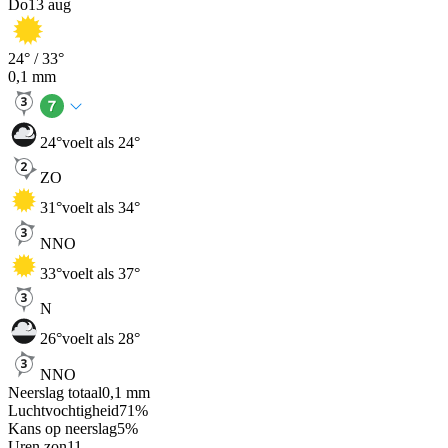
Do
13 aug
24
° /
33
°
0,1
mm
24
°
voelt als 24°
ZO
31
°
voelt als 34°
NNO
33
°
voelt als 37°
N
26
°
voelt als 28°
NNO
Neerslag totaal
0,1
mm
Luchtvochtigheid
71
%
Kans op neerslag
5
%
Uren zon
11