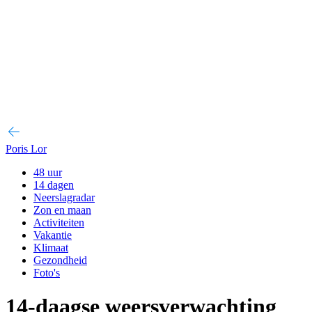
Poris Lor
48 uur
14 dagen
Neerslagradar
Zon en maan
Activiteiten
Vakantie
Klimaat
Gezondheid
Foto's
14-daagse weersverwachting