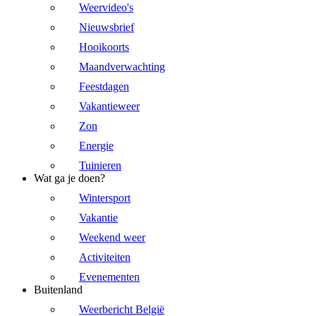
Weervideo's
Nieuwsbrief
Hooikoorts
Maandverwachting
Feestdagen
Vakantieweer
Zon
Energie
Tuinieren
Wat ga je doen?
Wintersport
Vakantie
Weekend weer
Activiteiten
Evenementen
Buitenland
Weerbericht België