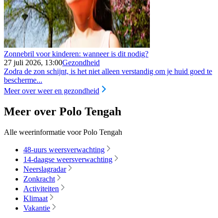
Zonnebril voor kinderen: wanneer is dit nodig?
27 juli 2026, 13:00
Gezondheid
Zodra de zon schijnt, is het niet alleen verstandig om je huid goed te
bescherme...
Meer over weer en gezondheid
Meer over Polo Tengah
Alle weerinformatie voor Polo Tengah
48-uurs weersverwachting
14-daagse weersverwachting
Neerslagradar
Zonkracht
Activiteiten
Klimaat
Vakantie