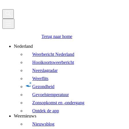
Terug naar home
Nederland
Weerbericht Nederland
Hooikoortsweerbericht
Neerslagradar
Weerflits
Gezondheid
Gevoelstemperatuur
Zonsopkomst en -ondergang
Ontdek de app
Weernieuws
Nieuwsblog