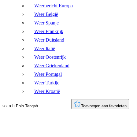
Weerbericht Europa
Weer België
Weer Spanje
Weer Frankrijk
Weer Duitsland
Weer Italië
Weer Oostenrijk
Weer Griekenland
Weer Portugal
Weer Turkije
Weer Kroatië
search
Toevoegen aan favorieten