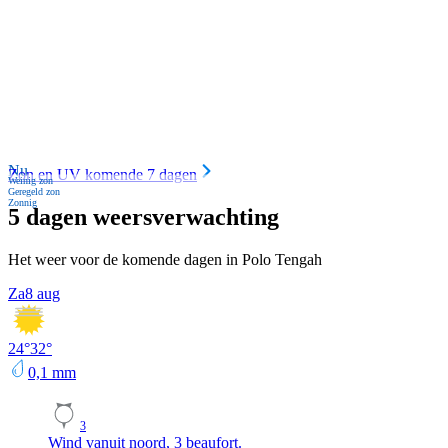
Nu
Zon en UV komende 7 dagen
Weinig zon
Geregeld zon
Zonnig
5 dagen weersverwachting
Het weer voor de komende dagen in Polo Tengah
Za
8 aug
24
°
32
°
0,1
mm
3
Wind vanuit noord, 3 beaufort.