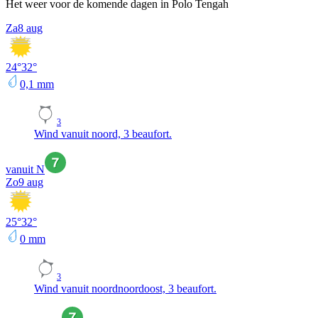
Het weer voor de komende dagen in Polo Tengah
Za
8 aug
24
°
32
°
0,1
mm
3
Wind vanuit noord, 3 beaufort.
vanuit N
Zo
9 aug
25
°
32
°
0
mm
3
Wind vanuit noordnoordoost, 3 beaufort.