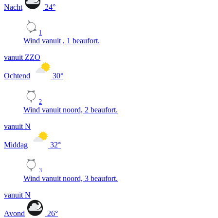
Nacht
24
°
1
Wind vanuit , 1 beaufort.
vanuit ZZO
Ochtend
30
°
2
Wind vanuit noord, 2 beaufort.
vanuit N
Middag
32
°
3
Wind vanuit noord, 3 beaufort.
vanuit N
Avond
26
°