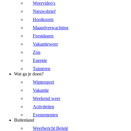
Weervideo's
Nieuwsbrief
Hooikoorts
Maandverwachting
Feestdagen
Vakantieweer
Zon
Energie
Tuinieren
Wat ga je doen?
Wintersport
Vakantie
Weekend weer
Activiteiten
Evenementen
Buitenland
Weerbericht België