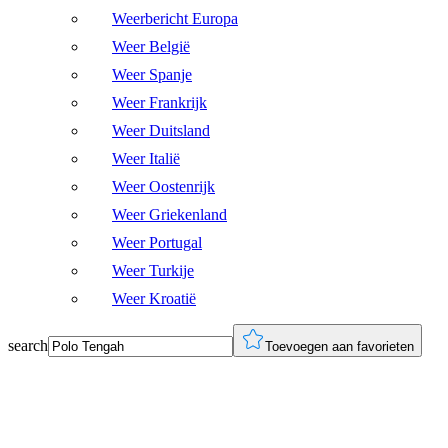
Weerbericht Europa
Weer België
Weer Spanje
Weer Frankrijk
Weer Duitsland
Weer Italië
Weer Oostenrijk
Weer Griekenland
Weer Portugal
Weer Turkije
Weer Kroatië
search
Toevoegen aan favorieten