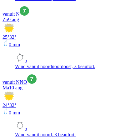
vanuit N
Zo
9 aug
25
°
32
°
0
mm
3
Wind vanuit noordnoordoost, 3 beaufort.
vanuit NNO
Ma
10 aug
24
°
32
°
0
mm
3
Wind vanuit noord, 3 beaufort.