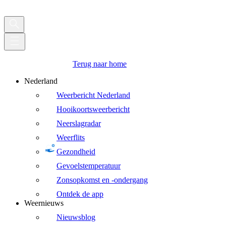
Terug naar home
Nederland
Weerbericht Nederland
Hooikoortsweerbericht
Neerslagradar
Weerflits
Gezondheid
Gevoelstemperatuur
Zonsopkomst en -ondergang
Ontdek de app
Weernieuws
Nieuwsblog