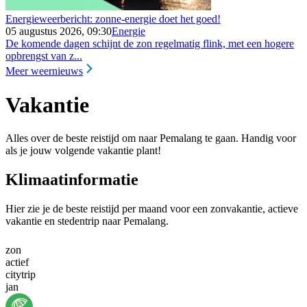
Energieweerbericht: zonne-energie doet het goed!
05 augustus 2026, 09:30
Energie
De komende dagen schijnt de zon regelmatig flink, met een hogere
opbrengst van z...
Meer weernieuws
Vakantie
Alles over de beste reistijd om naar Pemalang te gaan. Handig voor
als je jouw volgende vakantie plant!
Klimaatinformatie
Hier zie je de beste reistijd per maand voor een zonvakantie, actieve
vakantie en stedentrip naar Pemalang.
zon
actief
citytrip
jan