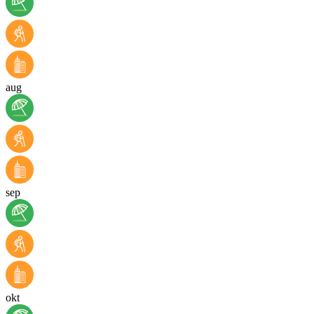
aug
sep
okt