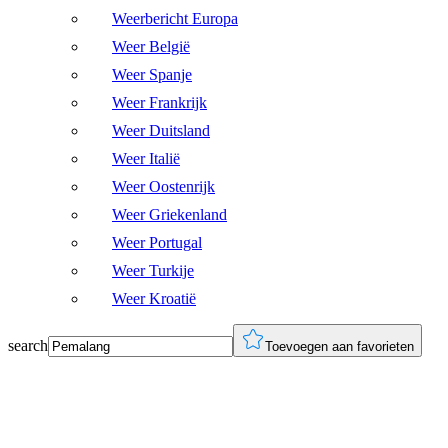
Weerbericht Europa
Weer België
Weer Spanje
Weer Frankrijk
Weer Duitsland
Weer Italië
Weer Oostenrijk
Weer Griekenland
Weer Portugal
Weer Turkije
Weer Kroatië
search
Toevoegen aan favorieten