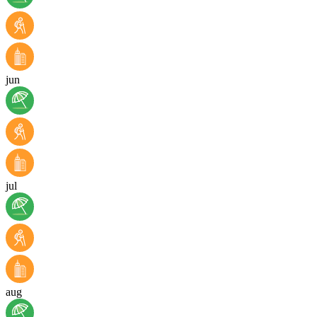
jun
jul
aug