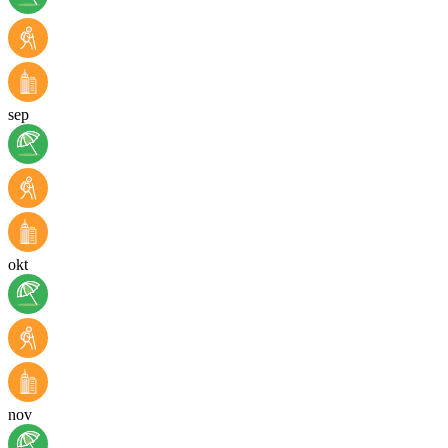
sep
okt
nov