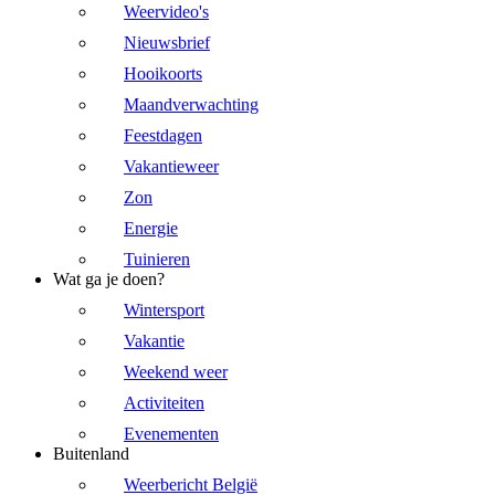
Weervideo's
Nieuwsbrief
Hooikoorts
Maandverwachting
Feestdagen
Vakantieweer
Zon
Energie
Tuinieren
Wat ga je doen?
Wintersport
Vakantie
Weekend weer
Activiteiten
Evenementen
Buitenland
Weerbericht België