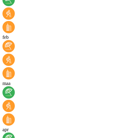
feb
maa
apr