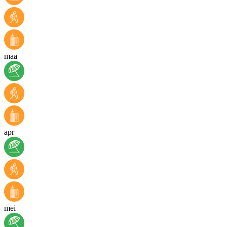
maa
apr
mei