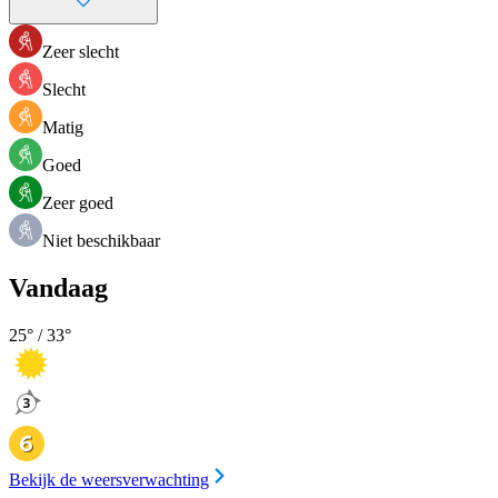
Zeer slecht
Slecht
Matig
Goed
Zeer goed
Niet beschikbaar
Vandaag
25
° /
33
°
Bekijk de weersverwachting