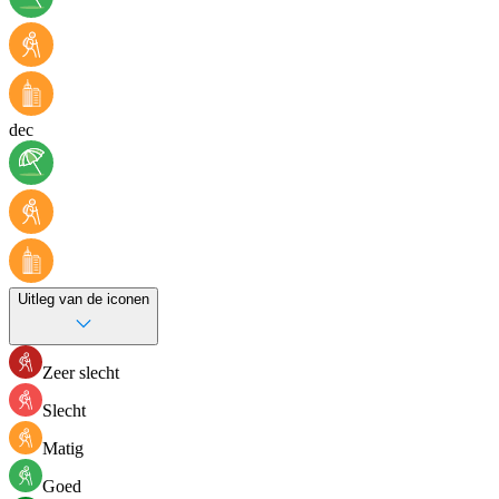
dec
Uitleg van de iconen
Zeer slecht
Slecht
Matig
Goed