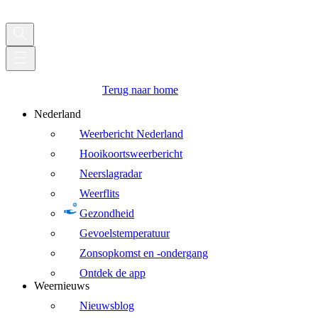
Terug naar home
Nederland
Weerbericht Nederland
Hooikoortsweerbericht
Neerslagradar
Weerflits
Gezondheid
Gevoelstemperatuur
Zonsopkomst en -ondergang
Ontdek de app
Weernieuws
Nieuwsblog