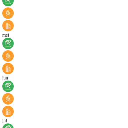
mei
jun
jul