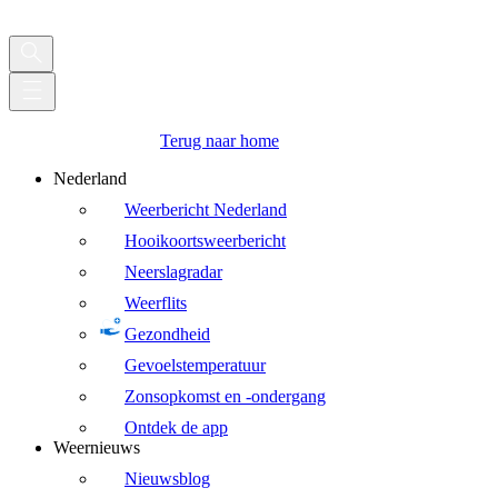
Terug naar home
Nederland
Weerbericht Nederland
Hooikoortsweerbericht
Neerslagradar
Weerflits
Gezondheid
Gevoelstemperatuur
Zonsopkomst en -ondergang
Ontdek de app
Weernieuws
Nieuwsblog