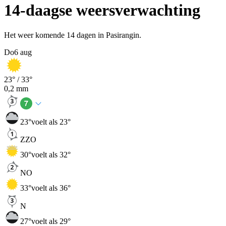
14-daagse weersverwachting
Het weer komende 14 dagen in Pasirangin.
Do
6 aug
23
° /
33
°
0,2
mm
23
°
voelt als 23°
ZZO
30
°
voelt als 32°
NO
33
°
voelt als 36°
N
27
°
voelt als 29°