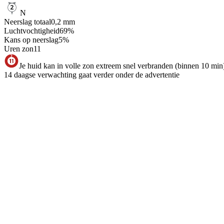
N
Neerslag totaal
0,2
mm
Luchtvochtigheid
69
%
Kans op neerslag
5
%
Uren zon
11
Je huid kan in volle zon extreem snel verbranden (binnen 10 min
14 daagse verwachting gaat verder onder de advertentie