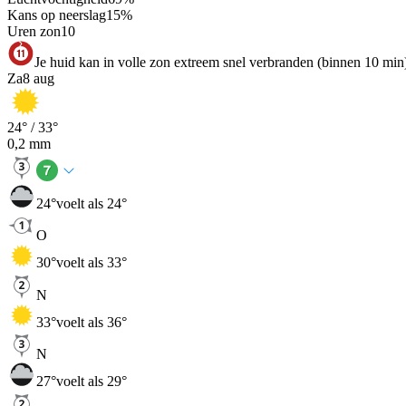
Kans op neerslag
15
%
Uren zon
10
Je huid kan in volle zon extreem snel verbranden (binnen 10 min
Za
8 aug
24
° /
33
°
0,2
mm
24
°
voelt als 24°
O
30
°
voelt als 33°
N
33
°
voelt als 36°
N
27
°
voelt als 29°