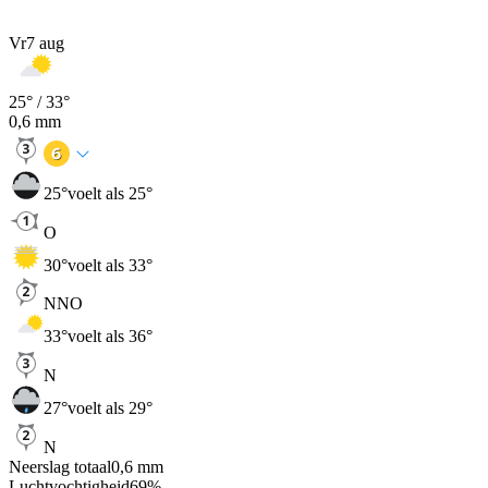
Vr
7 aug
25
° /
33
°
0,6
mm
25
°
voelt als 25°
O
30
°
voelt als 33°
NNO
33
°
voelt als 36°
N
27
°
voelt als 29°
N
Neerslag totaal
0,6
mm
Luchtvochtigheid
69
%