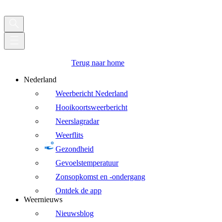
Terug naar home
Nederland
Weerbericht Nederland
Hooikoortsweerbericht
Neerslagradar
Weerflits
Gezondheid
Gevoelstemperatuur
Zonsopkomst en -ondergang
Ontdek de app
Weernieuws
Nieuwsblog