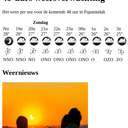
Het weer per uur voor de komende 48 uur in Papanindah
Zondag
Nu
19u
20u
21u
22u
23u
00u
1u
2u
3u
28
°
28
°
27
°
27
°
27
°
26
°
26
°
26
°
26
°
25
°
NNO
NNO
NO
ONO
ONO
ONO
ONO
O
OZO
ZO
Weernieuws