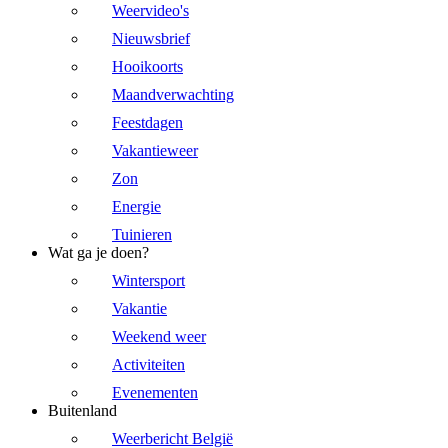
Weervideo's
Nieuwsbrief
Hooikoorts
Maandverwachting
Feestdagen
Vakantieweer
Zon
Energie
Tuinieren
Wat ga je doen?
Wintersport
Vakantie
Weekend weer
Activiteiten
Evenementen
Buitenland
Weerbericht België