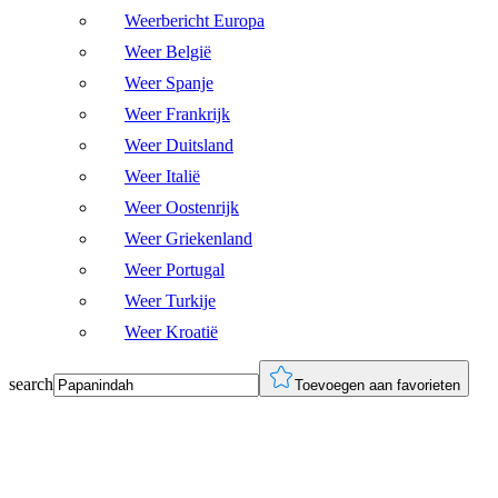
Weerbericht Europa
Weer België
Weer Spanje
Weer Frankrijk
Weer Duitsland
Weer Italië
Weer Oostenrijk
Weer Griekenland
Weer Portugal
Weer Turkije
Weer Kroatië
search
Toevoegen aan favorieten