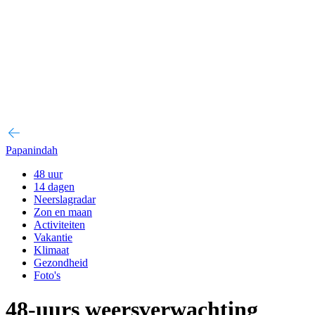
Papanindah
48 uur
14 dagen
Neerslagradar
Zon en maan
Activiteiten
Vakantie
Klimaat
Gezondheid
Foto's
48-uurs weersverwachting