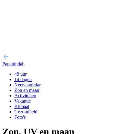
Papanindah
48 uur
14 dagen
Neerslagradar
Zon en maan
Activiteiten
Vakantie
Klimaat
Gezondheid
Foto's
Zon, UV en maan