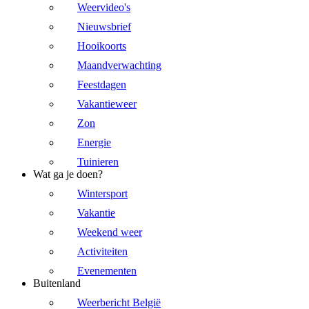
Weervideo's
Nieuwsbrief
Hooikoorts
Maandverwachting
Feestdagen
Vakantieweer
Zon
Energie
Tuinieren
Wat ga je doen?
Wintersport
Vakantie
Weekend weer
Activiteiten
Evenementen
Buitenland
Weerbericht België