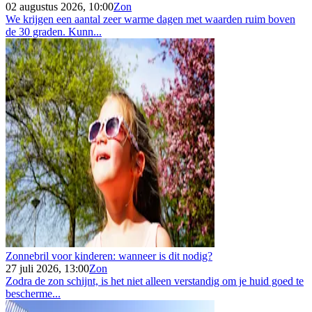
02 augustus 2026, 10:00
Zon
We krijgen een aantal zeer warme dagen met waarden ruim boven
de 30 graden. Kunn...
Zonnebril voor kinderen: wanneer is dit nodig?
27 juli 2026, 13:00
Zon
Zodra de zon schijnt, is het niet alleen verstandig om je huid goed te
bescherme...