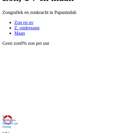
Zongrafiek en zonkracht in Papanindah
Zon en uv
Z. ondergang
Maan
Geen zon
0% zon per uur
Nu
Weinig zon
Geregeld zon
Zonnig