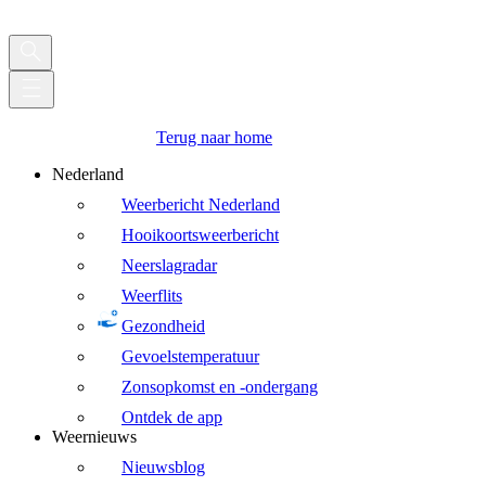
Terug naar home
Nederland
Weerbericht Nederland
Hooikoortsweerbericht
Neerslagradar
Weerflits
Gezondheid
Gevoelstemperatuur
Zonsopkomst en -ondergang
Ontdek de app
Weernieuws
Nieuwsblog