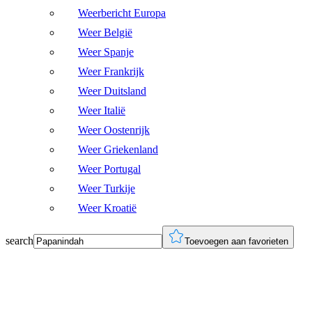
Weerbericht Europa
Weer België
Weer Spanje
Weer Frankrijk
Weer Duitsland
Weer Italië
Weer Oostenrijk
Weer Griekenland
Weer Portugal
Weer Turkije
Weer Kroatië
search
Toevoegen aan favorieten