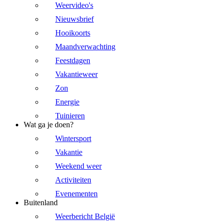
Weervideo's
Nieuwsbrief
Hooikoorts
Maandverwachting
Feestdagen
Vakantieweer
Zon
Energie
Tuinieren
Wat ga je doen?
Wintersport
Vakantie
Weekend weer
Activiteiten
Evenementen
Buitenland
Weerbericht België