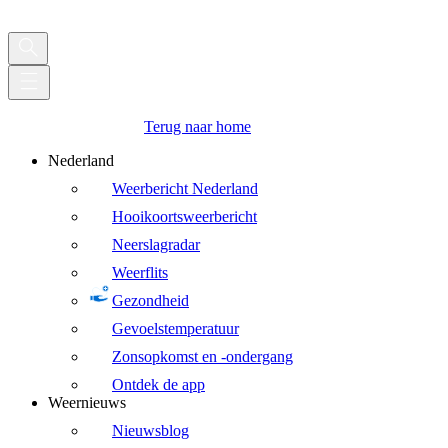
Terug naar home
Nederland
Weerbericht Nederland
Hooikoortsweerbericht
Neerslagradar
Weerflits
Gezondheid
Gevoelstemperatuur
Zonsopkomst en -ondergang
Ontdek de app
Weernieuws
Nieuwsblog