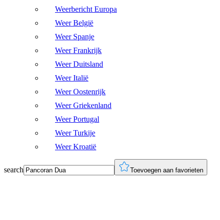
Weerbericht Europa
Weer België
Weer Spanje
Weer Frankrijk
Weer Duitsland
Weer Italië
Weer Oostenrijk
Weer Griekenland
Weer Portugal
Weer Turkije
Weer Kroatië
search
Toevoegen aan favorieten