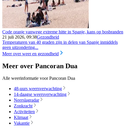
Code oranje vanwege extreme hitte in Spanje, kans op bosbranden
21 juli 2026, 09:38
Gezondheid
Temperaturen van 40 graden zijn in delen van Spanje inmiddels
geen uitzondering...
Meer over weer en gezondheid
Meer over Pancoran Dua
Alle weerinformatie voor Pancoran Dua
48-uurs weersverwachting
14-daagse weersverwachting
Neerslagradar
Zonkracht
Activiteiten
Klimaat
Vakantie