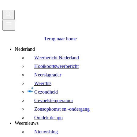
Terug naar home
Nederland
Weerbericht Nederland
Hooikoortsweerbericht
Neerslagradar
Weerflits
Gezondheid
Gevoelstemperatuur
Zonsopkomst en -ondergang
Ontdek de app
Weernieuws
Nieuwsblog