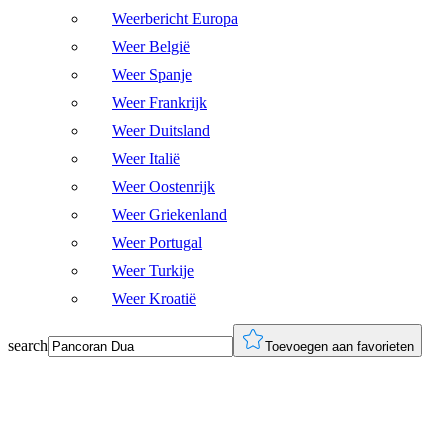
Weerbericht Europa
Weer België
Weer Spanje
Weer Frankrijk
Weer Duitsland
Weer Italië
Weer Oostenrijk
Weer Griekenland
Weer Portugal
Weer Turkije
Weer Kroatië
search
Toevoegen aan favorieten