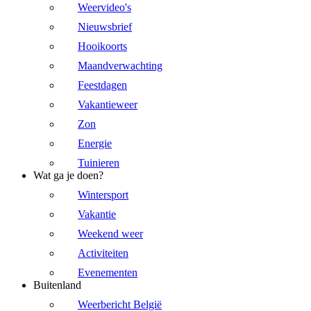
Weervideo's
Nieuwsbrief
Hooikoorts
Maandverwachting
Feestdagen
Vakantieweer
Zon
Energie
Tuinieren
Wat ga je doen?
Wintersport
Vakantie
Weekend weer
Activiteiten
Evenementen
Buitenland
Weerbericht België