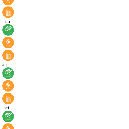
maa
apr
mei