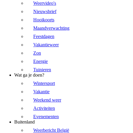
Weervideo's
Nieuwsbrief
Hooikoorts
Maandverwachting
Feestdagen
Vakantieweer
Zon
Energie
Tuinieren
Wat ga je doen?
Wintersport
Vakantie
Weekend weer
Activiteiten
Evenementen
Buitenland
Weerbericht België