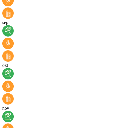
sep
okt
nov