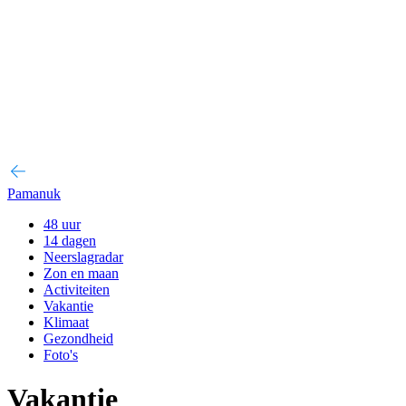
Pamanuk
48 uur
14 dagen
Neerslagradar
Zon en maan
Activiteiten
Vakantie
Klimaat
Gezondheid
Foto's
Vakantie