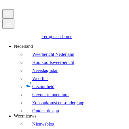
Terug naar home
Nederland
Weerbericht Nederland
Hooikoortsweerbericht
Neerslagradar
Weerflits
Gezondheid
Gevoelstemperatuur
Zonsopkomst en -ondergang
Ontdek de app
Weernieuws
Nieuwsblog