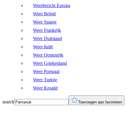
Weerbericht Europa
Weer België
Weer Spanje
Weer Frankrijk
Weer Duitsland
Weer Italië
Weer Oostenrijk
Weer Griekenland
Weer Portugal
Weer Turkije
Weer Kroatië
search
Toevoegen aan favorieten