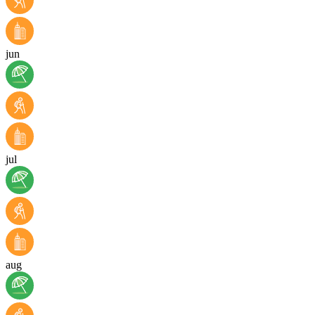
jun
jul
aug