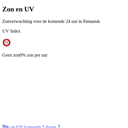
Zon en UV
Zonverwachting voor de komende 24 uur in Pamanuk
UV Index
Geen zon
0% zon per uur
Nu
Zon en UV komende 7 dagen