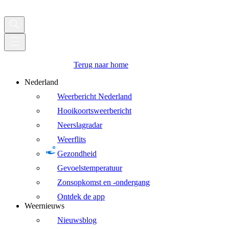
Terug naar home
Nederland
Weerbericht Nederland
Hooikoortsweerbericht
Neerslagradar
Weerflits
Gezondheid
Gevoelstemperatuur
Zonsopkomst en -ondergang
Ontdek de app
Weernieuws
Nieuwsblog