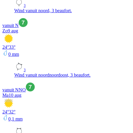
3
Wind vanuit noord, 3 beaufort.
vanuit N
Zo
9 aug
24
°
33
°
0
mm
3
Wind vanuit noordnoordoost, 3 beaufort.
vanuit NNO
Ma
10 aug
24
°
32
°
0,1
mm