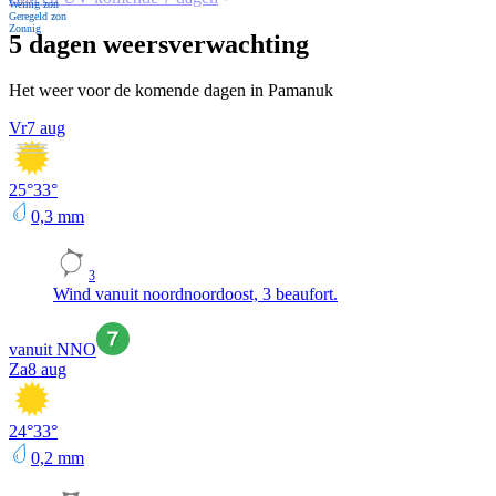
Weinig zon
Geregeld zon
Zonnig
5 dagen weersverwachting
Het weer voor de komende dagen in Pamanuk
Vr
7 aug
25
°
33
°
0,3
mm
3
Wind vanuit noordnoordoost, 3 beaufort.
vanuit NNO
Za
8 aug
24
°
33
°
0,2
mm