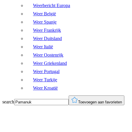
Weerbericht Europa
Weer België
Weer Spanje
Weer Frankrijk
Weer Duitsland
Weer Italië
Weer Oostenrijk
Weer Griekenland
Weer Portugal
Weer Turkije
Weer Kroatië
search
Toevoegen aan favorieten