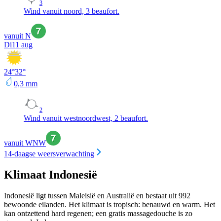
3
Wind vanuit noord, 3 beaufort.
vanuit N
Di
11 aug
24
°
32
°
0,3
mm
2
Wind vanuit westnoordwest, 2 beaufort.
vanuit WNW
14-daagse weersverwachting
Klimaat Indonesië
Indonesië ligt tussen Maleisië en Australië en bestaat uit 992
bewoonde eilanden. Het klimaat is tropisch: benauwd en warm. Het
kan ontzettend hard regenen; een gratis massagedouche is zo