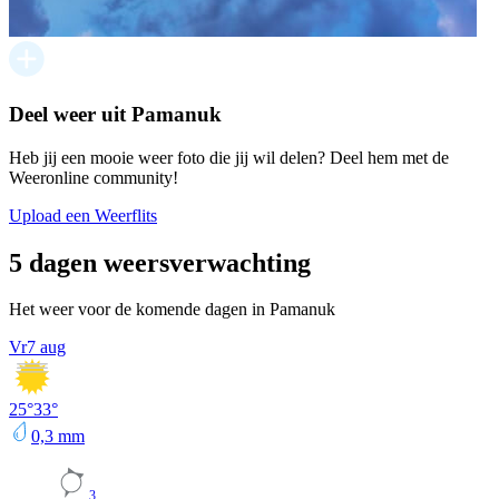
Deel weer uit Pamanuk
Heb jij een mooie weer foto die jij wil delen? Deel hem met de
Weeronline community!
Upload een Weerflits
5 dagen weersverwachting
Het weer voor de komende dagen in Pamanuk
Vr
7 aug
25
°
33
°
0,3
mm
3