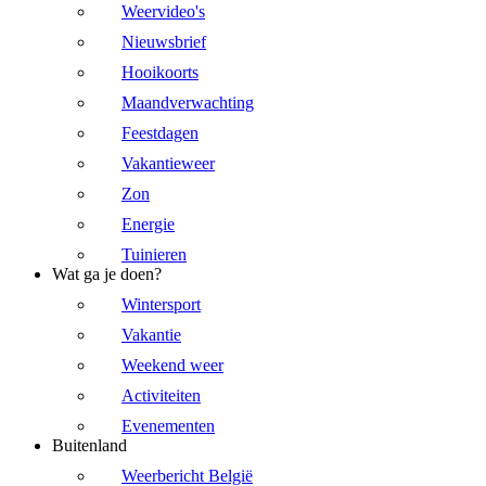
Weervideo's
Nieuwsbrief
Hooikoorts
Maandverwachting
Feestdagen
Vakantieweer
Zon
Energie
Tuinieren
Wat ga je doen?
Wintersport
Vakantie
Weekend weer
Activiteiten
Evenementen
Buitenland
Weerbericht België