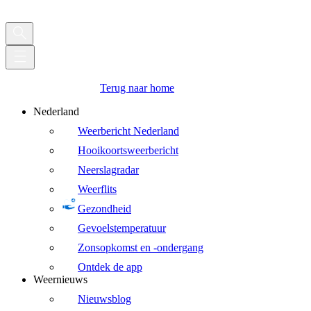
Terug naar home
Nederland
Weerbericht Nederland
Hooikoortsweerbericht
Neerslagradar
Weerflits
Gezondheid
Gevoelstemperatuur
Zonsopkomst en -ondergang
Ontdek de app
Weernieuws
Nieuwsblog