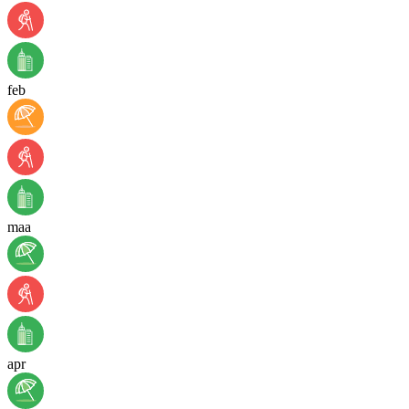
feb
maa
apr