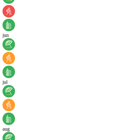
jun
jul
aug