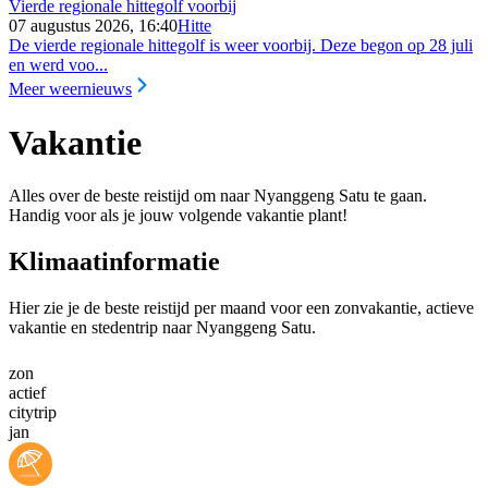
Vierde regionale hittegolf voorbij
07 augustus 2026, 16:40
Hitte
De vierde regionale hittegolf is weer voorbij. Deze begon op 28 juli
en werd voo...
Meer weernieuws
Vakantie
Alles over de beste reistijd om naar Nyanggeng Satu te gaan.
Handig voor als je jouw volgende vakantie plant!
Klimaatinformatie
Hier zie je de beste reistijd per maand voor een zonvakantie, actieve
vakantie en stedentrip naar Nyanggeng Satu.
zon
actief
citytrip
jan