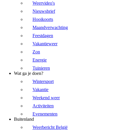
Weervideo's
Nieuwsbrief
Hooikoorts
Maandverwachting
Feestdagen
Vakantieweer
Zon
Energie
Tuinieren
Wat ga je doen?
Wintersport
Vakantie
Weekend weer
Activiteiten
Evenementen
Buitenland
Weerbericht België