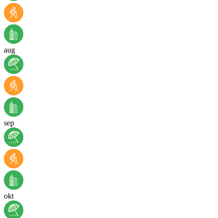
aug
sep
okt