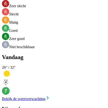
Zeer slecht
Slecht
Matig
Goed
Zeer goed
Niet beschikbaar
Vandaag
26
° /
32
°
Bekijk de weersverwachting