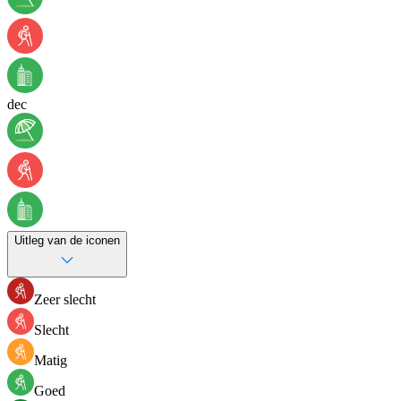
dec
Uitleg van de iconen
Zeer slecht
Slecht
Matig
Goed