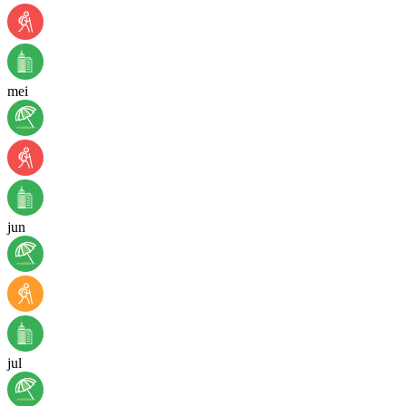
mei
jun
jul