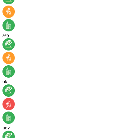
sep
okt
nov