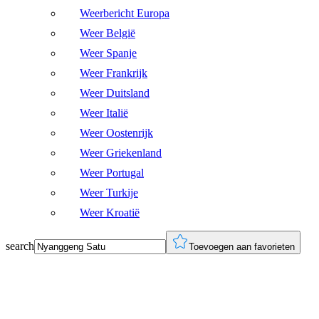
Weerbericht Europa
Weer België
Weer Spanje
Weer Frankrijk
Weer Duitsland
Weer Italië
Weer Oostenrijk
Weer Griekenland
Weer Portugal
Weer Turkije
Weer Kroatië
search
Toevoegen aan favorieten