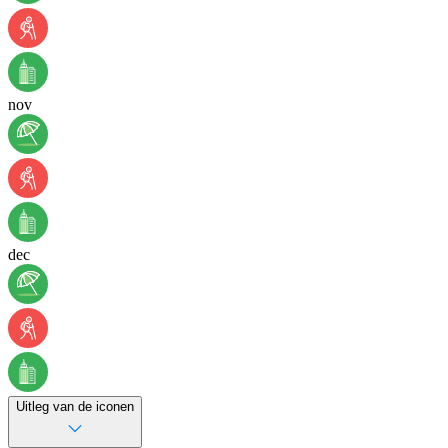
nov
dec
Uitleg van de iconen