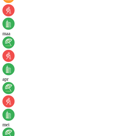
maa
apr
mei