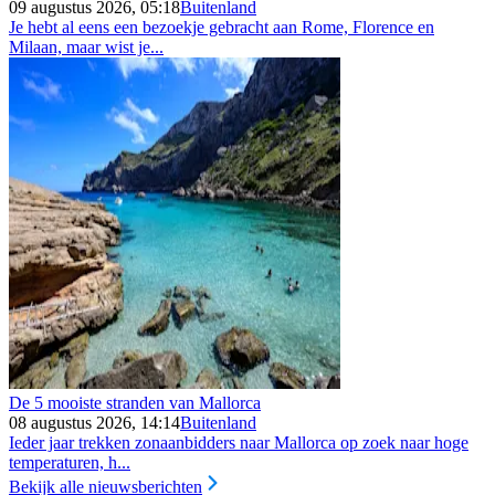
09 augustus 2026, 05:18
Buitenland
Je hebt al eens een bezoekje gebracht aan Rome, Florence en
Milaan, maar wist je...
De 5 mooiste stranden van Mallorca
08 augustus 2026, 14:14
Buitenland
Ieder jaar trekken zonaanbidders naar Mallorca op zoek naar hoge
temperaturen, h...
Bekijk alle nieuwsberichten