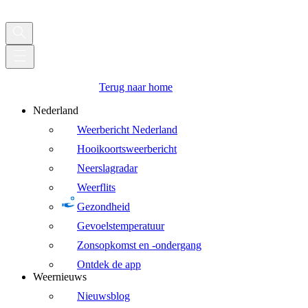
Terug naar home
Nederland
Weerbericht Nederland
Hooikoortsweerbericht
Neerslagradar
Weerflits
Gezondheid
Gevoelstemperatuur
Zonsopkomst en -ondergang
Ontdek de app
Weernieuws
Nieuwsblog