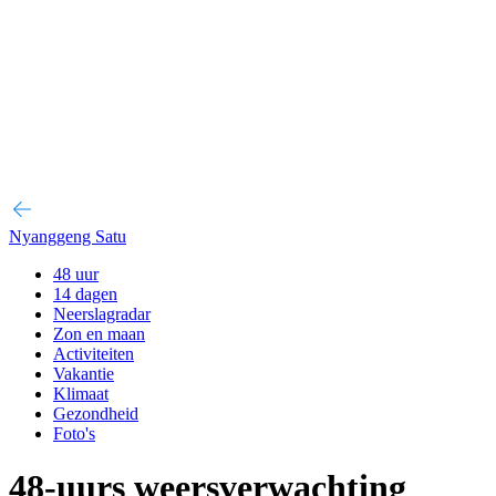
Nyanggeng Satu
48 uur
14 dagen
Neerslagradar
Zon en maan
Activiteiten
Vakantie
Klimaat
Gezondheid
Foto's
48-uurs weersverwachting