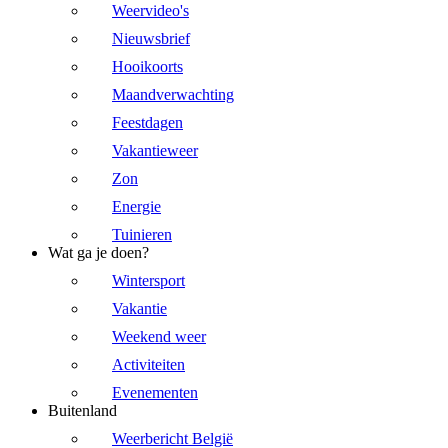
Weervideo's
Nieuwsbrief
Hooikoorts
Maandverwachting
Feestdagen
Vakantieweer
Zon
Energie
Tuinieren
Wat ga je doen?
Wintersport
Vakantie
Weekend weer
Activiteiten
Evenementen
Buitenland
Weerbericht België