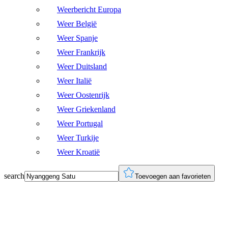
Weerbericht Europa
Weer België
Weer Spanje
Weer Frankrijk
Weer Duitsland
Weer Italië
Weer Oostenrijk
Weer Griekenland
Weer Portugal
Weer Turkije
Weer Kroatië
search
Toevoegen aan favorieten