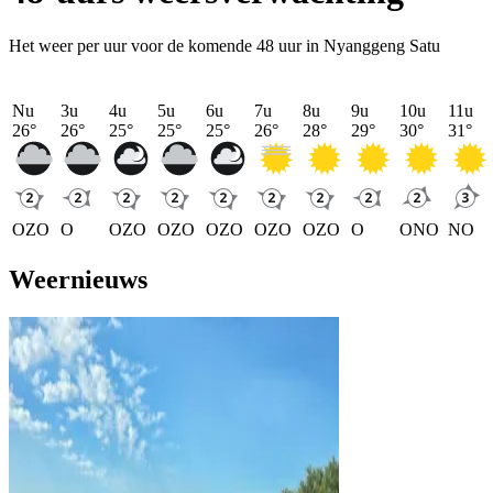
Het weer per uur voor de komende 48 uur in Nyanggeng Satu
Nu
3u
4u
5u
6u
7u
8u
9u
10u
11u
26
°
26
°
25
°
25
°
25
°
26
°
28
°
29
°
30
°
31
°
OZO
O
OZO
OZO
OZO
OZO
OZO
O
ONO
NO
Weernieuws