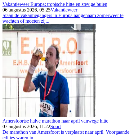
Vakantieweer Europa: tropische hitte en stevige buien
06 augustus 2026, 05:25
Vakantieweer
Staan de vakantiegangers in Europa aangenaam zomerweer te
wachten of moeten zij...
Amersfoortse halve marathon naar april vanwege hitte
07 augustus 2026, 11:22
Sport
De marathon van Amersfoort is verplaatst naar april. Voorgaande
edities waren in...