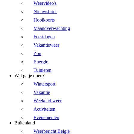
Weervideo's
Nieuwsbrief
Hooikoorts
Maandverwachting
Feestdagen
Vakantieweer
Zon
Energie
Tuinieren
Wat ga je doen?
Wintersport
Vakantie
Weekend weer
Activiteiten
Evenementen
Buitenland
Weerbericht België