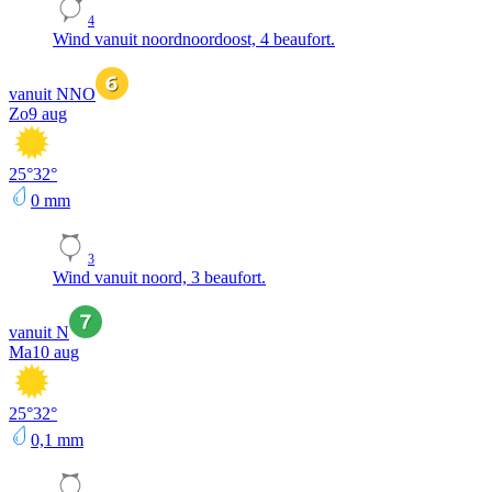
4
Wind vanuit noordnoordoost, 4 beaufort.
vanuit NNO
Zo
9 aug
25
°
32
°
0
mm
3
Wind vanuit noord, 3 beaufort.
vanuit N
Ma
10 aug
25
°
32
°
0,1
mm