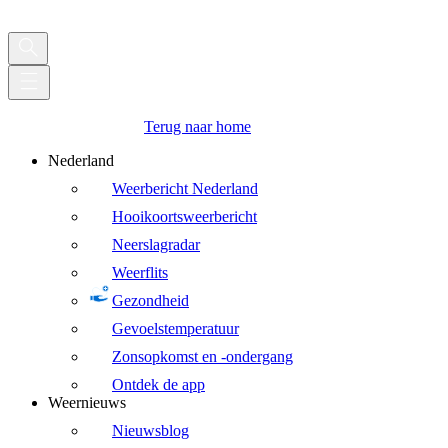
Terug naar home
Nederland
Weerbericht Nederland
Hooikoortsweerbericht
Neerslagradar
Weerflits
Gezondheid
Gevoelstemperatuur
Zonsopkomst en -ondergang
Ontdek de app
Weernieuws
Nieuwsblog