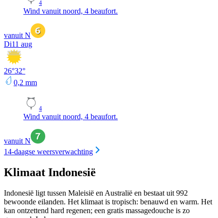
4
Wind vanuit noord, 4 beaufort.
vanuit N
Di
11 aug
26
°
32
°
0,2
mm
4
Wind vanuit noord, 4 beaufort.
vanuit N
14-daagse weersverwachting
Klimaat Indonesië
Indonesië ligt tussen Maleisië en Australië en bestaat uit 992
bewoonde eilanden. Het klimaat is tropisch: benauwd en warm. Het
kan ontzettend hard regenen; een gratis massagedouche is zo