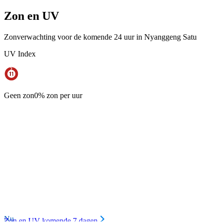
Zon en UV
Zonverwachting voor de komende 24 uur in Nyanggeng Satu
UV Index
Geen zon
0% zon per uur
Nu
Zon en UV komende 7 dagen