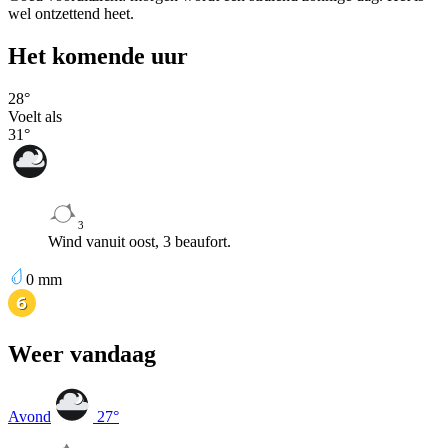
wel ontzettend heet.
Het komende uur
28
°
Voelt als
31
°
3
Wind vanuit oost, 3 beaufort.
0
mm
Weer vandaag
Avond
27
°