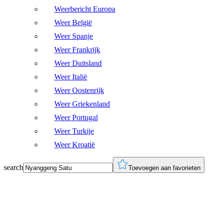
Weerbericht Europa
Weer België
Weer Spanje
Weer Frankrijk
Weer Duitsland
Weer Italië
Weer Oostenrijk
Weer Griekenland
Weer Portugal
Weer Turkije
Weer Kroatië
search
Toevoegen aan favorieten