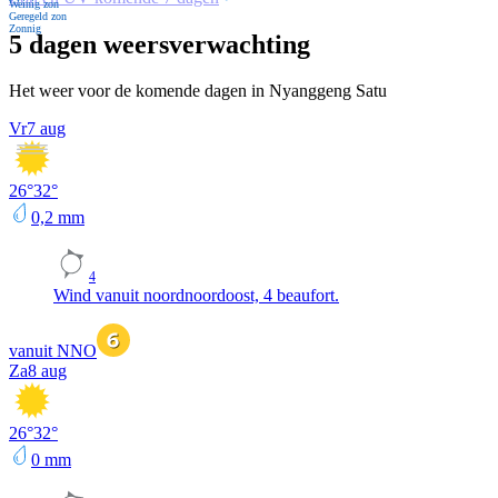
Weinig zon
Geregeld zon
Zonnig
5 dagen weersverwachting
Het weer voor de komende dagen in Nyanggeng Satu
Vr
7 aug
26
°
32
°
0,2
mm
4
Wind vanuit noordnoordoost, 4 beaufort.
vanuit NNO
Za
8 aug
26
°
32
°
0
mm