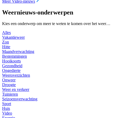
Meer Video-nieuws
Weernieuws-onderwerpen
Kies een onderwerp om meer te weten te komen over het weer…
Alles
Vakantieweer
Zon
Hitte
Maandverwachting
Bestemmingen
Hooikoorts
Gezondheid
Ongedierte
Weeroverzichten
Onweer
Droogte
Weer en verkeer
Tuinieren
Seizoensverwachting
Sport
Huis
Video
Energie