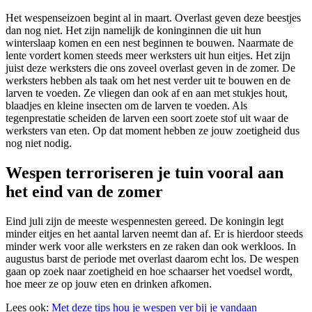
Het wespenseizoen begint al in maart. Overlast geven deze beestjes
dan nog niet. Het zijn namelijk de koninginnen die uit hun
winterslaap komen en een nest beginnen te bouwen. Naarmate de
lente vordert komen steeds meer werksters uit hun eitjes. Het zijn
juist deze werksters die ons zoveel overlast geven in de zomer. De
werksters hebben als taak om het nest verder uit te bouwen en de
larven te voeden. Ze vliegen dan ook af en aan met stukjes hout,
blaadjes en kleine insecten om de larven te voeden. Als
tegenprestatie scheiden de larven een soort zoete stof uit waar de
werksters van eten. Op dat moment hebben ze jouw zoetigheid dus
nog niet nodig.
Wespen terroriseren je tuin vooral aan
het eind van de zomer
Eind juli zijn de meeste wespennesten gereed. De koningin legt
minder eitjes en het aantal larven neemt dan af. Er is hierdoor steeds
minder werk voor alle werksters en ze raken dan ook werkloos. In
augustus barst de periode met overlast daarom echt los. De wespen
gaan op zoek naar zoetigheid en hoe schaarser het voedsel wordt,
hoe meer ze op jouw eten en drinken afkomen.
Lees ook:
Met deze tips hou je wespen ver bij je vandaan