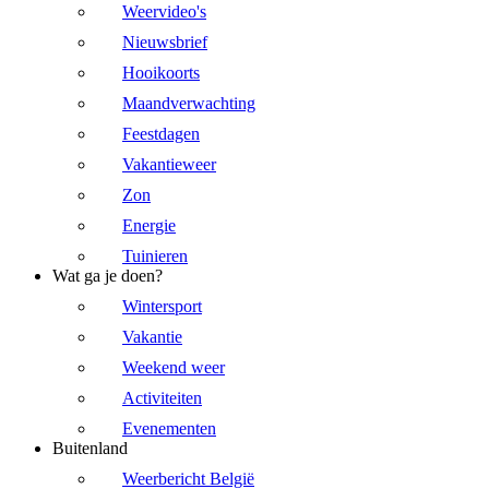
Weervideo's
Nieuwsbrief
Hooikoorts
Maandverwachting
Feestdagen
Vakantieweer
Zon
Energie
Tuinieren
Wat ga je doen?
Wintersport
Vakantie
Weekend weer
Activiteiten
Evenementen
Buitenland
Weerbericht België