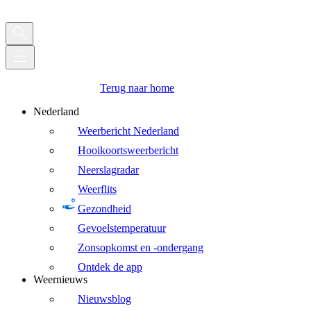
Terug naar home
Nederland
Weerbericht Nederland
Hooikoortsweerbericht
Neerslagradar
Weerflits
Gezondheid
Gevoelstemperatuur
Zonsopkomst en -ondergang
Ontdek de app
Weernieuws
Nieuwsblog