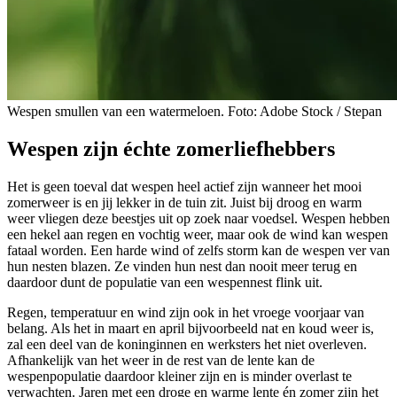
Wespen smullen van een watermeloen. Foto: Adobe Stock / Stepan
Wespen zijn échte zomerliefhebbers
Het is geen toeval dat wespen heel actief zijn wanneer het mooi
zomerweer is en jij lekker in de tuin zit. Juist bij droog en warm
weer vliegen deze beestjes uit op zoek naar voedsel. Wespen hebben
een hekel aan regen en vochtig weer, maar ook de wind kan wespen
fataal worden. Een harde wind of zelfs storm kan de wespen ver van
hun nesten blazen. Ze vinden hun nest dan nooit meer terug en
daardoor dunt de populatie van een wespennest flink uit.
Regen, temperatuur en wind zijn ook in het vroege voorjaar van
belang. Als het in maart en april bijvoorbeeld nat en koud weer is,
zal een deel van de koninginnen en werksters het niet overleven.
Afhankelijk van het weer in de rest van de lente kan de
wespenpopulatie daardoor kleiner zijn en is minder overlast te
verwachten. Jaren met een droge en warme lente én zomer zijn het