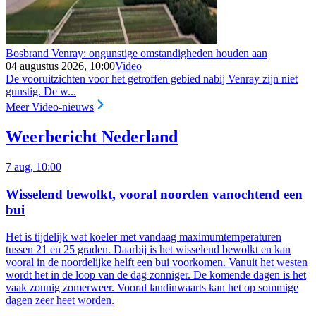
Bosbrand Venray: ongunstige omstandigheden houden aan
04 augustus 2026, 10:00
Video
De vooruitzichten voor het getroffen gebied nabij Venray zijn niet
gunstig. De w...
Meer Video-nieuws
Weerbericht Nederland
7 aug, 10:00
Wisselend bewolkt, vooral noorden vanochtend een
bui
Het is tijdelijk wat koeler met vandaag maximumtemperaturen
tussen 21 en 25 graden. Daarbij is het wisselend bewolkt en kan
vooral in de noordelijke helft een bui voorkomen. Vanuit het westen
wordt het in de loop van de dag zonniger. De komende dagen is het
vaak zonnig zomerweer. Vooral landinwaarts kan het op sommige
dagen zeer heet worden.