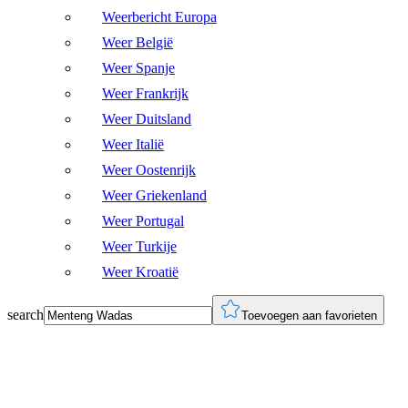
Weerbericht Europa
Weer België
Weer Spanje
Weer Frankrijk
Weer Duitsland
Weer Italië
Weer Oostenrijk
Weer Griekenland
Weer Portugal
Weer Turkije
Weer Kroatië
search
Toevoegen aan favorieten