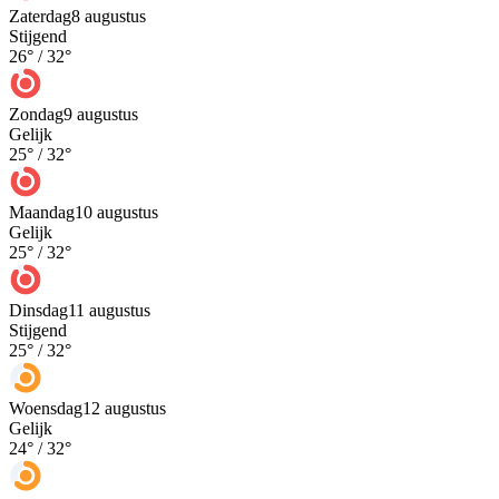
Zaterdag
8 augustus
Stijgend
26
° /
32
°
Zondag
9 augustus
Gelijk
25
° /
32
°
Maandag
10 augustus
Gelijk
25
° /
32
°
Dinsdag
11 augustus
Stijgend
25
° /
32
°
Woensdag
12 augustus
Gelijk
24
° /
32
°