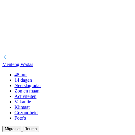
Menteng Wadas
48 uur
14 dagen
Neerslagradar
Zon en maan
Activiteiten
Vakantie
Klimaat
Gezondheid
Foto's
Migraine
Reuma