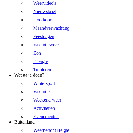
Weervideo's
Nieuwsbrief
Hooikoorts
Maandverwachting
Feestdagen
Vakantieweer
Zon
Energie
Tuinieren
Wat ga je doen?
Wintersport
Vakantie
Weekend weer
Activiteiten
Evenementen
Buitenland
Weerbericht België