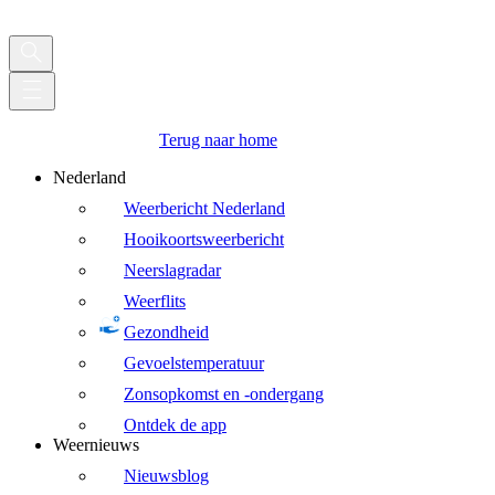
Terug naar home
Nederland
Weerbericht Nederland
Hooikoortsweerbericht
Neerslagradar
Weerflits
Gezondheid
Gevoelstemperatuur
Zonsopkomst en -ondergang
Ontdek de app
Weernieuws
Nieuwsblog