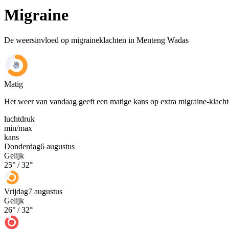
Migraine
De weersinvloed op migraineklachten in Menteng Wadas
Matig
Het weer van vandaag geeft een matige kans op extra migraine-klach
luchtdruk
min
/
max
kans
Donderdag
6 augustus
Gelijk
25
° /
32
°
Vrijdag
7 augustus
Gelijk
26
° /
32
°