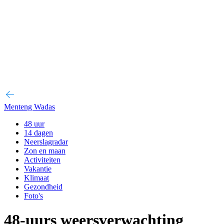
Menteng Wadas
48 uur
14 dagen
Neerslagradar
Zon en maan
Activiteiten
Vakantie
Klimaat
Gezondheid
Foto's
48-uurs weersverwachting