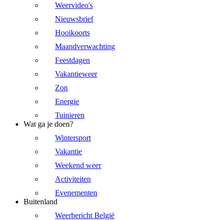
Weervideo's
Nieuwsbrief
Hooikoorts
Maandverwachting
Feestdagen
Vakantieweer
Zon
Energie
Tuinieren
Wat ga je doen?
Wintersport
Vakantie
Weekend weer
Activiteiten
Evenementen
Buitenland
Weerbericht België