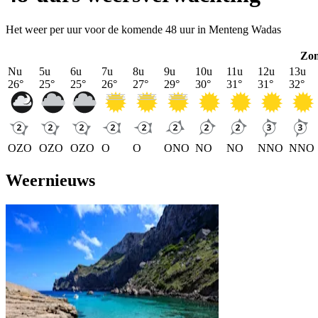
Het weer per uur voor de komende 48 uur in Menteng Wadas
Zo
Nu
5u
6u
7u
8u
9u
10u
11u
12u
13u
26
°
25
°
25
°
26
°
27
°
29
°
30
°
31
°
31
°
32
°
OZO
OZO
OZO
O
O
ONO
NO
NO
NNO
NNO
Weernieuws