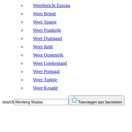
Weerbericht Europa
Weer België
Weer Spanje
Weer Frankrijk
Weer Duitsland
Weer Italië
Weer Oostenrijk
Weer Griekenland
Weer Portugal
Weer Turkije
Weer Kroatië
search
Toevoegen aan favorieten