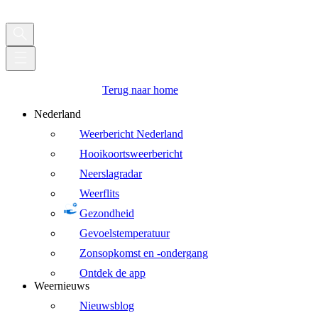
Terug naar home
Nederland
Weerbericht Nederland
Hooikoortsweerbericht
Neerslagradar
Weerflits
Gezondheid
Gevoelstemperatuur
Zonsopkomst en -ondergang
Ontdek de app
Weernieuws
Nieuwsblog