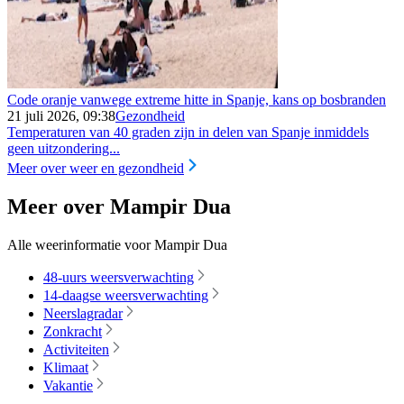
Code oranje vanwege extreme hitte in Spanje, kans op bosbranden
21 juli 2026, 09:38
Gezondheid
Temperaturen van 40 graden zijn in delen van Spanje inmiddels
geen uitzondering...
Meer over weer en gezondheid
Meer over Mampir Dua
Alle weerinformatie voor Mampir Dua
48-uurs weersverwachting
14-daagse weersverwachting
Neerslagradar
Zonkracht
Activiteiten
Klimaat
Vakantie