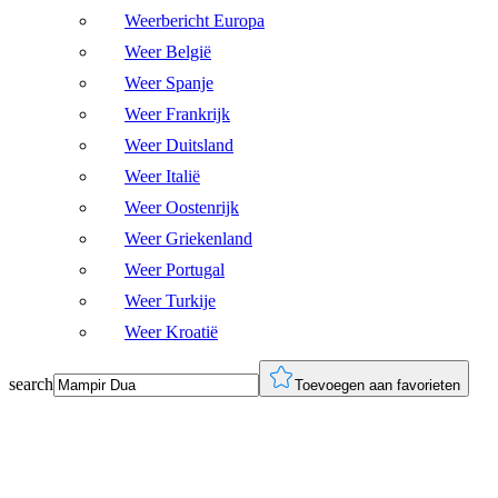
Weerbericht Europa
Weer België
Weer Spanje
Weer Frankrijk
Weer Duitsland
Weer Italië
Weer Oostenrijk
Weer Griekenland
Weer Portugal
Weer Turkije
Weer Kroatië
search
Toevoegen aan favorieten