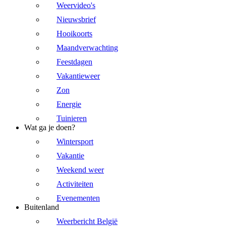
Weervideo's
Nieuwsbrief
Hooikoorts
Maandverwachting
Feestdagen
Vakantieweer
Zon
Energie
Tuinieren
Wat ga je doen?
Wintersport
Vakantie
Weekend weer
Activiteiten
Evenementen
Buitenland
Weerbericht België