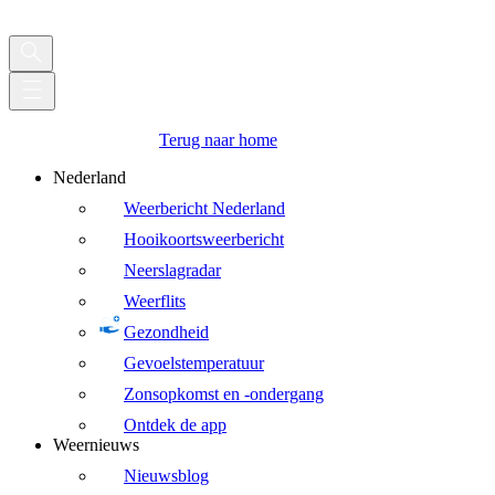
Terug naar home
Nederland
Weerbericht Nederland
Hooikoortsweerbericht
Neerslagradar
Weerflits
Gezondheid
Gevoelstemperatuur
Zonsopkomst en -ondergang
Ontdek de app
Weernieuws
Nieuwsblog