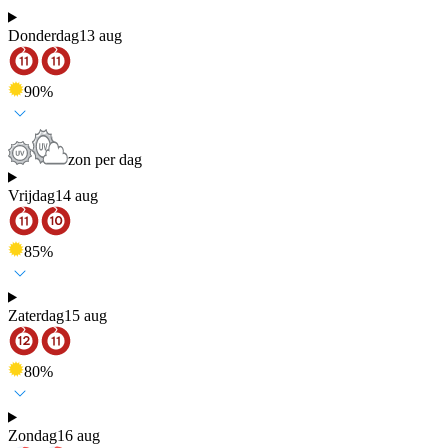
Donderdag
13 aug
90
%
zon per dag
Vrijdag
14 aug
85
%
Zaterdag
15 aug
80
%
Zondag
16 aug