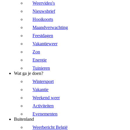
Weervideo's
Nieuwsbrief
Hooikoorts
Maandverwachting
Feestdagen
Vakantieweer
Zon
Energie
Tuinieren
Wat ga je doen?
Wintersport
Vakantie
Weekend weer
Activiteiten
Evenementen
Buitenland
Weerbericht België