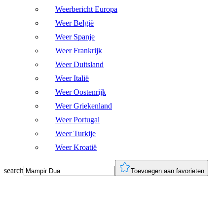
Weerbericht Europa
Weer België
Weer Spanje
Weer Frankrijk
Weer Duitsland
Weer Italië
Weer Oostenrijk
Weer Griekenland
Weer Portugal
Weer Turkije
Weer Kroatië
search
Toevoegen aan favorieten