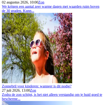
02 augustus 2026, 10:00
Zon
We krijgen een aantal zeer warme dagen met waarden ruim boven
de 30 graden. Kunn...
Zonnebril voor kinderen: wanneer is dit nodig?
27 juli 2026, 13:00
Zon
Zodra de zon schijnt, is het niet alleen verstandig om je huid goed te
bescherme...