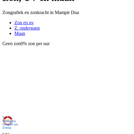
Zongrafiek en zonkracht in Mampir Dua
Zon en uv
Z. ondergang
Maan
Geen zon
0% zon per uur
Nu
Weinig zon
Geregeld zon
Zonnig