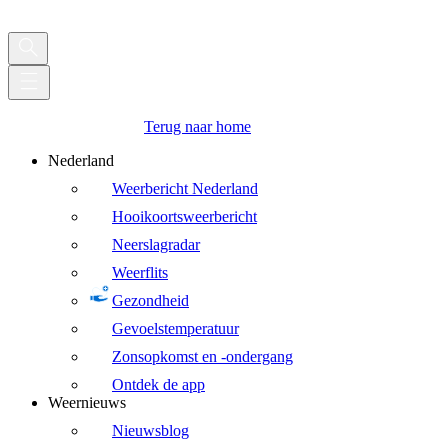
Terug naar home
Nederland
Weerbericht Nederland
Hooikoortsweerbericht
Neerslagradar
Weerflits
Gezondheid
Gevoelstemperatuur
Zonsopkomst en -ondergang
Ontdek de app
Weernieuws
Nieuwsblog