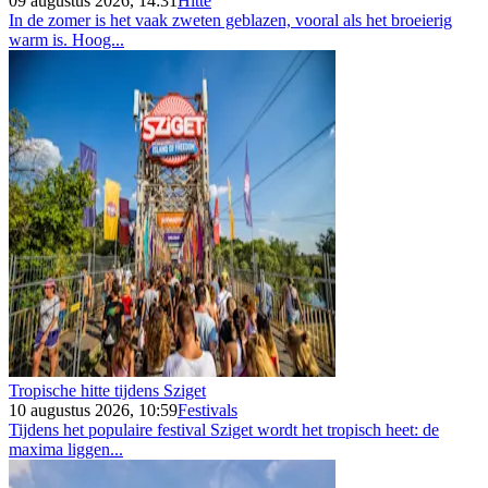
09 augustus 2026, 14:31
Hitte
In de zomer is het vaak zweten geblazen, vooral als het broeierig
warm is. Hoog...
Tropische hitte tijdens Sziget
10 augustus 2026, 10:59
Festivals
Tijdens het populaire festival Sziget wordt het tropisch heet: de
maxima liggen...