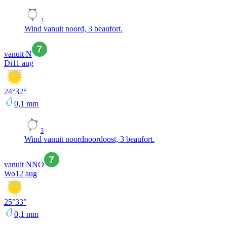
3
Wind vanuit noord, 3 beaufort.
vanuit N
Di
11 aug
24
°
32
°
0,1
mm
3
Wind vanuit noordnoordoost, 3 beaufort.
vanuit NNO
Wo
12 aug
25
°
33
°
0,1
mm