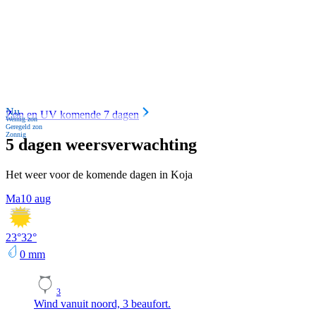
Nu
Zon en UV komende 7 dagen
Weinig zon
Geregeld zon
Zonnig
5 dagen weersverwachting
Het weer voor de komende dagen in Koja
Ma
10 aug
23
°
32
°
0
mm
3
Wind vanuit noord, 3 beaufort.