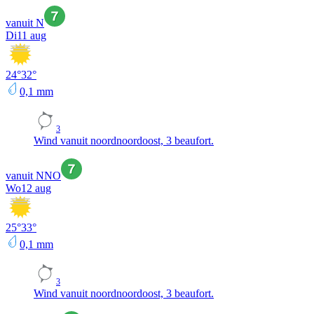
vanuit N
Di
11 aug
24
°
32
°
0,1
mm
3
Wind vanuit noordnoordoost, 3 beaufort.
vanuit NNO
Wo
12 aug
25
°
33
°
0,1
mm
3
Wind vanuit noordnoordoost, 3 beaufort.