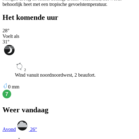
behoorlijk heet met een tropische gevoelstemperatuur.
Het komende uur
28
°
Voelt als
31
°
2
Wind vanuit noordnoordwest, 2 beaufort.
0
mm
Weer vandaag
Avond
26
°