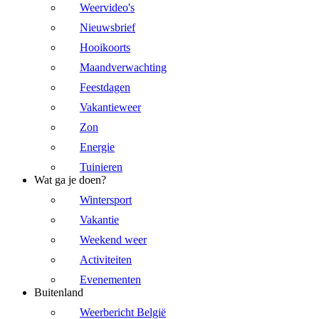
Weervideo's
Nieuwsbrief
Hooikoorts
Maandverwachting
Feestdagen
Vakantieweer
Zon
Energie
Tuinieren
Wat ga je doen?
Wintersport
Vakantie
Weekend weer
Activiteiten
Evenementen
Buitenland
Weerbericht België