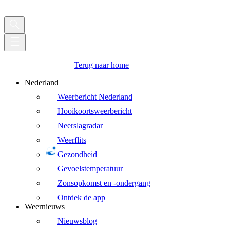
Terug naar home
Nederland
Weerbericht Nederland
Hooikoortsweerbericht
Neerslagradar
Weerflits
Gezondheid
Gevoelstemperatuur
Zonsopkomst en -ondergang
Ontdek de app
Weernieuws
Nieuwsblog