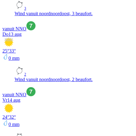
3
Wind vanuit noordnoordoost, 3 beaufort.
vanuit NNO
Do
13 aug
25
°
33
°
0
mm
2
Wind vanuit noordnoordoost, 2 beaufort.
vanuit NNO
Vr
14 aug
24
°
32
°
0
mm