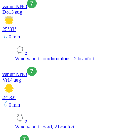
vanuit NNO
Do
13 aug
25
°
33
°
0
mm
2
Wind vanuit noordnoordoost, 2 beaufort.
vanuit NNO
Vr
14 aug
24
°
32
°
0
mm
2
Wind vanuit noord, 2 beaufort.