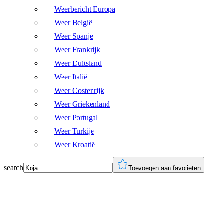
Weerbericht Europa
Weer België
Weer Spanje
Weer Frankrijk
Weer Duitsland
Weer Italië
Weer Oostenrijk
Weer Griekenland
Weer Portugal
Weer Turkije
Weer Kroatië
search
Toevoegen aan favorieten