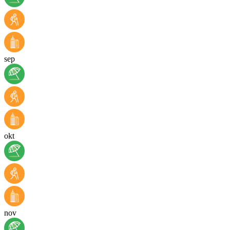
sep
okt
nov