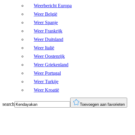
Weerbericht Europa
Weer België
Weer Spanje
Weer Frankrijk
Weer Duitsland
Weer Italië
Weer Oostenrijk
Weer Griekenland
Weer Portugal
Weer Turkije
Weer Kroatië
search
Toevoegen aan favorieten