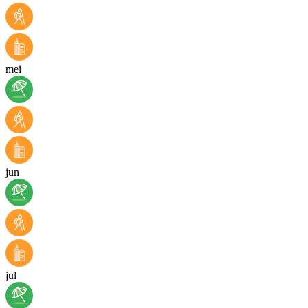
mei
jun
jul