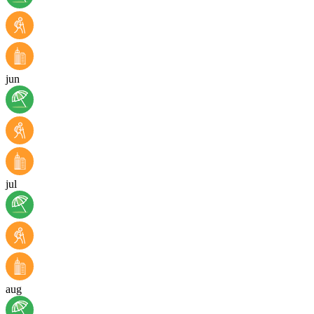
jun
jul
aug