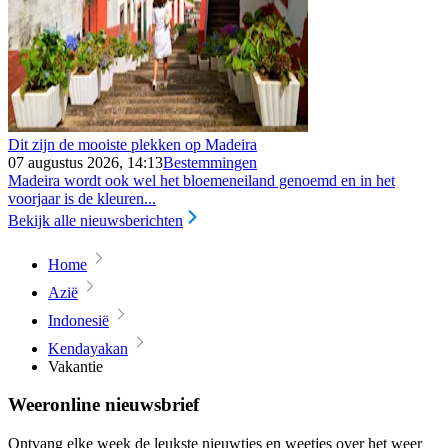
Dit zijn de mooiste plekken op Madeira
07 augustus 2026, 14:13
Bestemmingen
Madeira wordt ook wel het bloemeneiland genoemd en in het
voorjaar is de kleuren...
Bekijk alle nieuwsberichten
Home
Azië
Indonesië
Kendayakan
Vakantie
Weeronline nieuwsbrief
Ontvang elke week de leukste nieuwtjes en weetjes over het weer