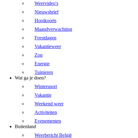
Weervideo's
Nieuwsbrief
Hooikoorts
Maandverwachting
Feestdagen
Vakantieweer
Zon
Energie
Tuinieren
Wat ga je doen?
Wintersport
Vakantie
Weekend weer
Activiteiten
Evenementen
Buitenland
Weerbericht België