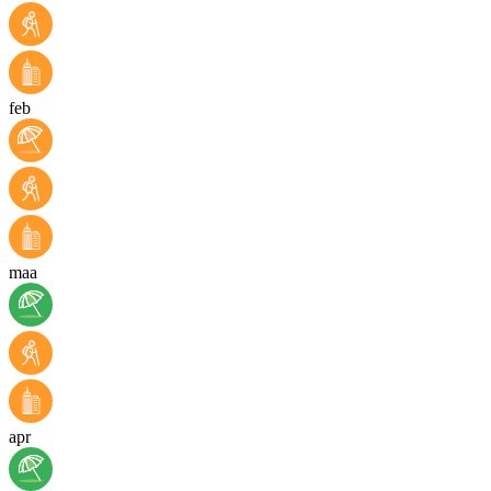
feb
maa
apr