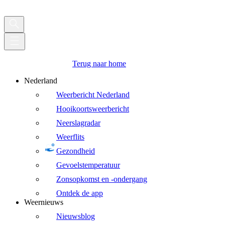
Terug naar home
Nederland
Weerbericht Nederland
Hooikoortsweerbericht
Neerslagradar
Weerflits
Gezondheid
Gevoelstemperatuur
Zonsopkomst en -ondergang
Ontdek de app
Weernieuws
Nieuwsblog