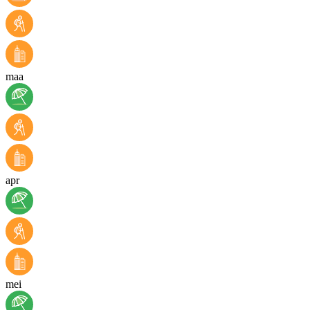
maa
apr
mei