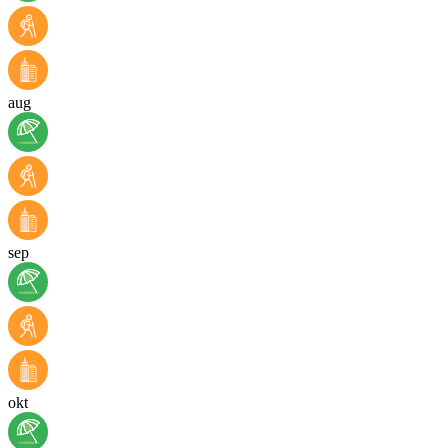
aug
sep
okt