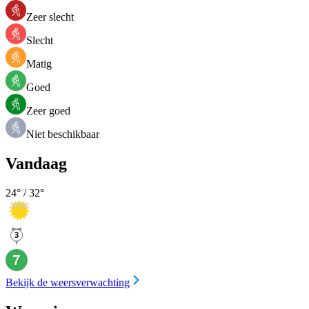
Zeer slecht
Slecht
Matig
Goed
Zeer goed
Niet beschikbaar
Vandaag
24
° /
32
°
Bekijk de weersverwachting