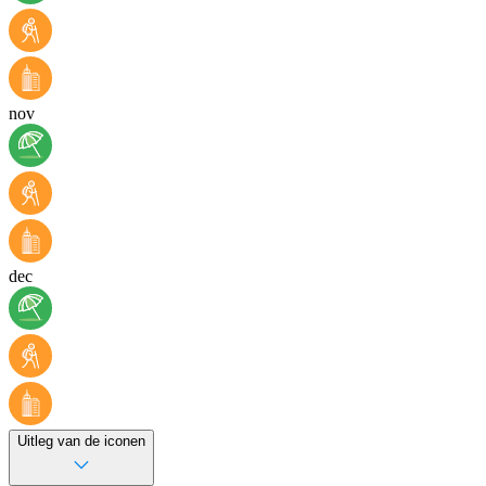
nov
dec
Uitleg van de iconen