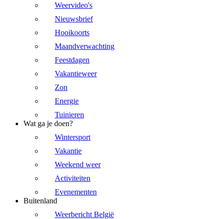
Weervideo's
Nieuwsbrief
Hooikoorts
Maandverwachting
Feestdagen
Vakantieweer
Zon
Energie
Tuinieren
Wat ga je doen?
Wintersport
Vakantie
Weekend weer
Activiteiten
Evenementen
Buitenland
Weerbericht België