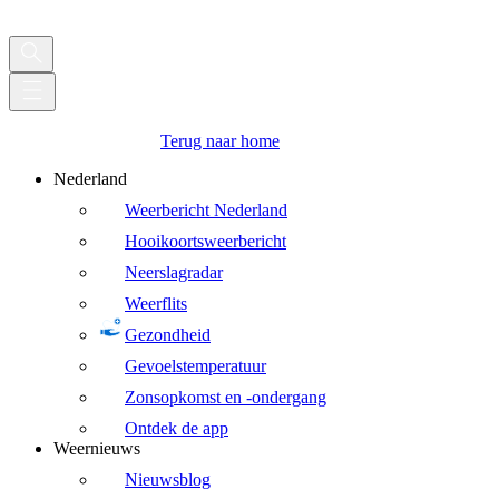
Terug naar home
Nederland
Weerbericht Nederland
Hooikoortsweerbericht
Neerslagradar
Weerflits
Gezondheid
Gevoelstemperatuur
Zonsopkomst en -ondergang
Ontdek de app
Weernieuws
Nieuwsblog