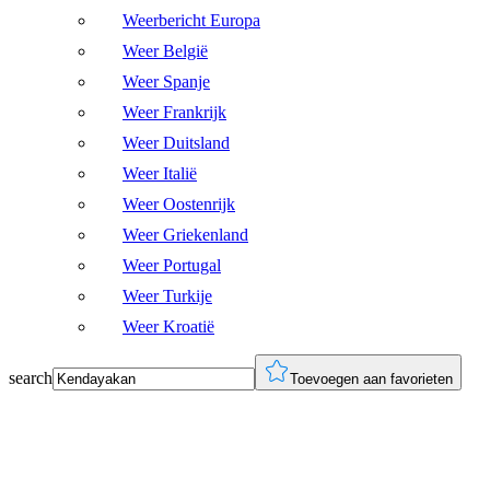
Weerbericht Europa
Weer België
Weer Spanje
Weer Frankrijk
Weer Duitsland
Weer Italië
Weer Oostenrijk
Weer Griekenland
Weer Portugal
Weer Turkije
Weer Kroatië
search
Toevoegen aan favorieten