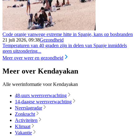
Code oranje vanwege extreme hitte in Spanje, kans op bosbranden
21 juli 2026, 09:38
Gezondheid
Temperaturen van 40 graden zijn in delen van Spanje inmiddels
geen uitzondering...
Meer over weer en gezondheid
Meer over Kendayakan
Alle weerinformatie voor Kendayakan
48-uurs weersverwachting
14-daagse weersverwachting
Neerslagradar
Zonkracht
Activiteiten
Klimaat
Vakantie