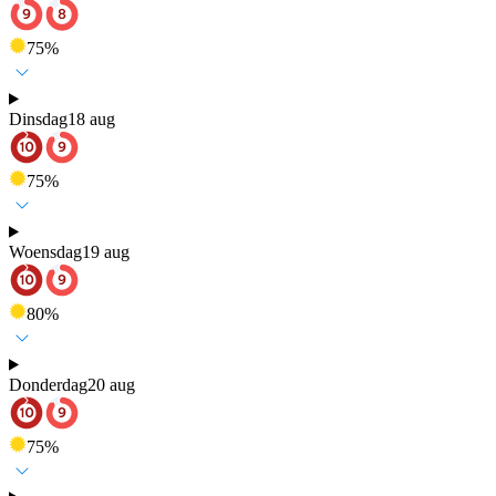
75
%
Dinsdag
18 aug
75
%
Woensdag
19 aug
80
%
Donderdag
20 aug
75
%