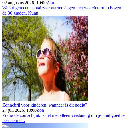
02 augustus 2026, 10:00
Zon
We krijgen een aantal zeer warme dagen met waarden ruim boven
de 30 graden. Kunn...
Zonnebril voor kinderen: wanneer is dit nodig?
27 juli 2026, 13:00
Zon
Zodra de zon schijnt, is het niet alleen verstandig om je huid goed te
bescherme...