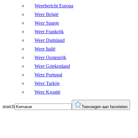
Weerbericht Europa
Weer België
Weer Spanje
Weer Frankrijk
Weer Duitsland
Weer Italië
Weer Oostenrijk
Weer Griekenland
Weer Portugal
Weer Turkije
Weer Kroatië
search
Toevoegen aan favorieten