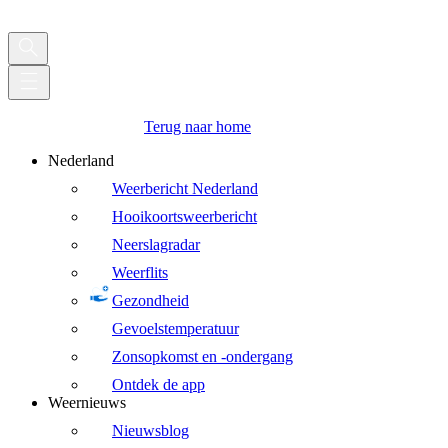
Terug naar home
Nederland
Weerbericht Nederland
Hooikoortsweerbericht
Neerslagradar
Weerflits
Gezondheid
Gevoelstemperatuur
Zonsopkomst en -ondergang
Ontdek de app
Weernieuws
Nieuwsblog