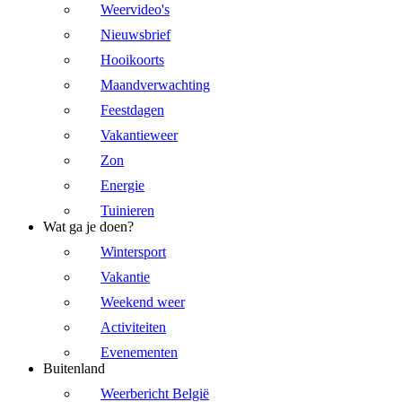
Weervideo's
Nieuwsbrief
Hooikoorts
Maandverwachting
Feestdagen
Vakantieweer
Zon
Energie
Tuinieren
Wat ga je doen?
Wintersport
Vakantie
Weekend weer
Activiteiten
Evenementen
Buitenland
Weerbericht België