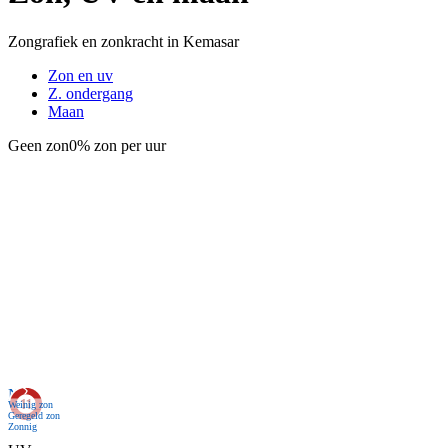
Zongrafiek en zonkracht in Kemasar
Zon en uv
Z. ondergang
Maan
Geen zon
0% zon per uur
Nu
Weinig zon
Geregeld zon
Zonnig