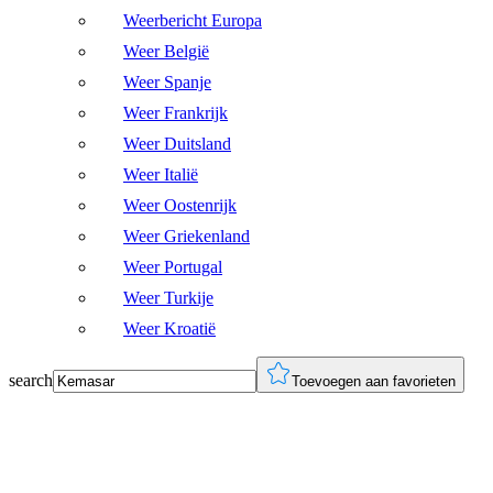
Weerbericht Europa
Weer België
Weer Spanje
Weer Frankrijk
Weer Duitsland
Weer Italië
Weer Oostenrijk
Weer Griekenland
Weer Portugal
Weer Turkije
Weer Kroatië
search
Toevoegen aan favorieten