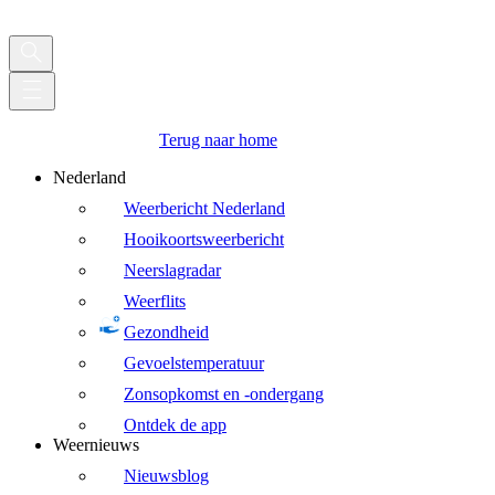
Terug naar home
Nederland
Weerbericht Nederland
Hooikoortsweerbericht
Neerslagradar
Weerflits
Gezondheid
Gevoelstemperatuur
Zonsopkomst en -ondergang
Ontdek de app
Weernieuws
Nieuwsblog