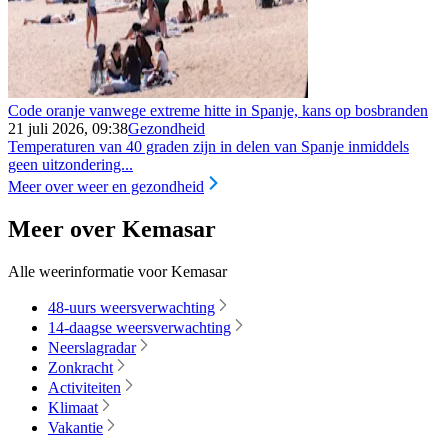
Code oranje vanwege extreme hitte in Spanje, kans op bosbranden
21 juli 2026, 09:38
Gezondheid
Temperaturen van 40 graden zijn in delen van Spanje inmiddels
geen uitzondering...
Meer over weer en gezondheid
Meer over Kemasar
Alle weerinformatie voor Kemasar
48-uurs weersverwachting
14-daagse weersverwachting
Neerslagradar
Zonkracht
Activiteiten
Klimaat
Vakantie