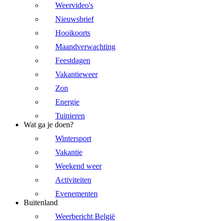
Weervideo's
Nieuwsbrief
Hooikoorts
Maandverwachting
Feestdagen
Vakantieweer
Zon
Energie
Tuinieren
Wat ga je doen?
Wintersport
Vakantie
Weekend weer
Activiteiten
Evenementen
Buitenland
Weerbericht België