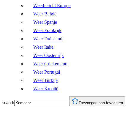
Weerbericht Europa
Weer België
Weer Spanje
Weer Frankrijk
Weer Duitsland
Weer Italië
Weer Oostenrijk
Weer Griekenland
Weer Portugal
Weer Turkije
Weer Kroatië
search
Toevoegen aan favorieten