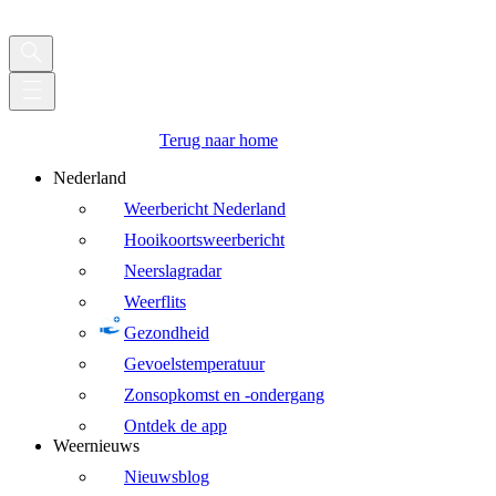
Terug naar home
Nederland
Weerbericht Nederland
Hooikoortsweerbericht
Neerslagradar
Weerflits
Gezondheid
Gevoelstemperatuur
Zonsopkomst en -ondergang
Ontdek de app
Weernieuws
Nieuwsblog