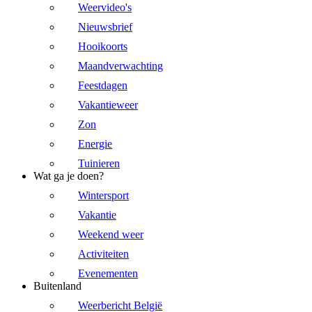
Weervideo's
Nieuwsbrief
Hooikoorts
Maandverwachting
Feestdagen
Vakantieweer
Zon
Energie
Tuinieren
Wat ga je doen?
Wintersport
Vakantie
Weekend weer
Activiteiten
Evenementen
Buitenland
Weerbericht België