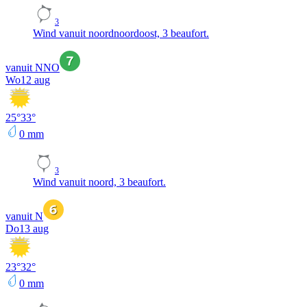
3
Wind vanuit noordnoordoost, 3 beaufort.
vanuit NNO
Wo
12 aug
25
°
33
°
0
mm
3
Wind vanuit noord, 3 beaufort.
vanuit N
Do
13 aug
23
°
32
°
0
mm