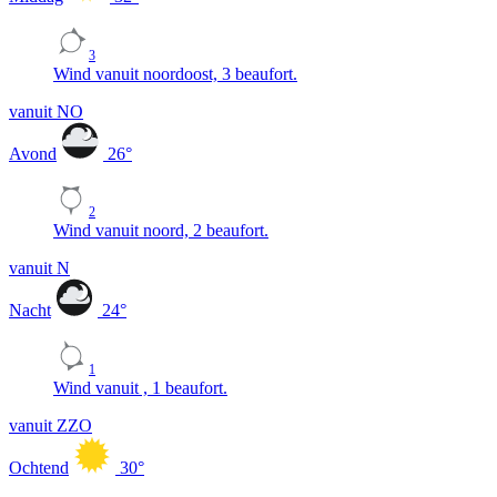
3
Wind vanuit noordoost, 3 beaufort.
vanuit NO
Avond
26
°
2
Wind vanuit noord, 2 beaufort.
vanuit N
Nacht
24
°
1
Wind vanuit , 1 beaufort.
vanuit ZZO
Ochtend
30
°