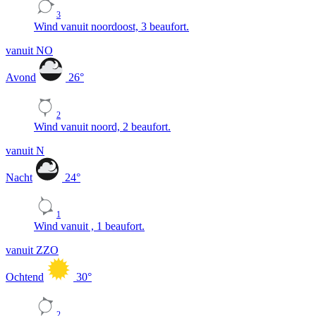
3
Wind vanuit noordoost, 3 beaufort.
vanuit NO
Avond
26
°
2
Wind vanuit noord, 2 beaufort.
vanuit N
Nacht
24
°
1
Wind vanuit , 1 beaufort.
vanuit ZZO
Ochtend
30
°
2