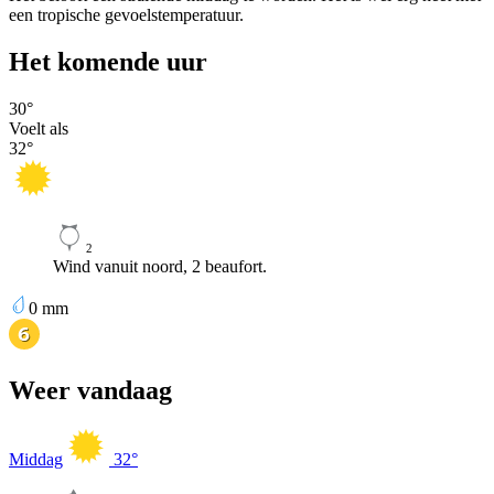
een tropische gevoelstemperatuur.
Het komende uur
30
°
Voelt als
32
°
2
Wind vanuit noord, 2 beaufort.
0
mm
Weer vandaag
Middag
32
°