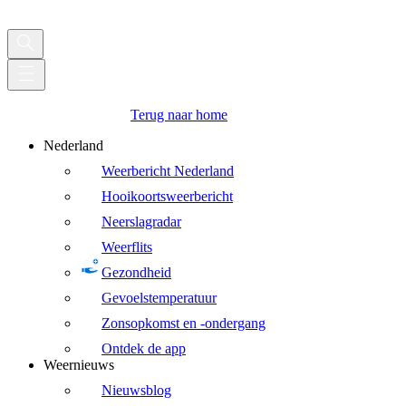
Terug naar home
Nederland
Weerbericht Nederland
Hooikoortsweerbericht
Neerslagradar
Weerflits
Gezondheid
Gevoelstemperatuur
Zonsopkomst en -ondergang
Ontdek de app
Weernieuws
Nieuwsblog