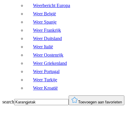
Weerbericht Europa
Weer België
Weer Spanje
Weer Frankrijk
Weer Duitsland
Weer Italië
Weer Oostenrijk
Weer Griekenland
Weer Portugal
Weer Turkije
Weer Kroatië
search
Toevoegen aan favorieten