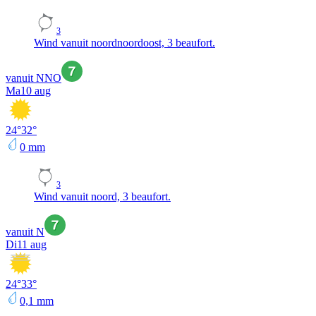
3
Wind vanuit noordnoordoost, 3 beaufort.
vanuit NNO
Ma
10 aug
24
°
32
°
0
mm
3
Wind vanuit noord, 3 beaufort.
vanuit N
Di
11 aug
24
°
33
°
0,1
mm