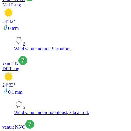
Ma
10 aug
24
°
32
°
0
mm
3
Wind vanuit noord, 3 beaufort.
vanuit N
Di
11 aug
24
°
33
°
0,1
mm
3
Wind vanuit noordnoordoost, 3 beaufort.
vanuit NNO