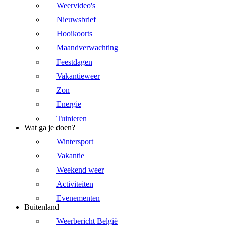
Weervideo's
Nieuwsbrief
Hooikoorts
Maandverwachting
Feestdagen
Vakantieweer
Zon
Energie
Tuinieren
Wat ga je doen?
Wintersport
Vakantie
Weekend weer
Activiteiten
Evenementen
Buitenland
Weerbericht België