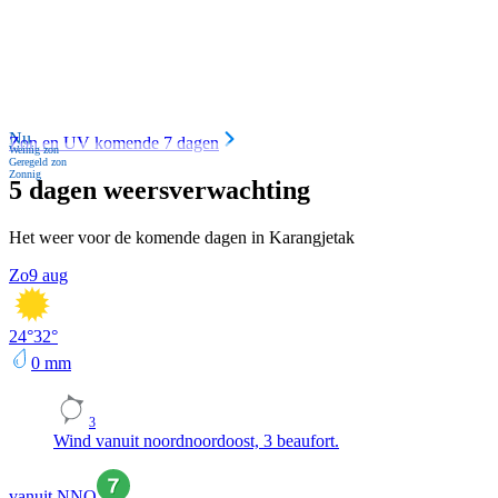
Nu
Zon en UV komende 7 dagen
Weinig zon
Geregeld zon
Zonnig
5 dagen weersverwachting
Het weer voor de komende dagen in Karangjetak
Zo
9 aug
24
°
32
°
0
mm
3
Wind vanuit noordnoordoost, 3 beaufort.
vanuit NNO