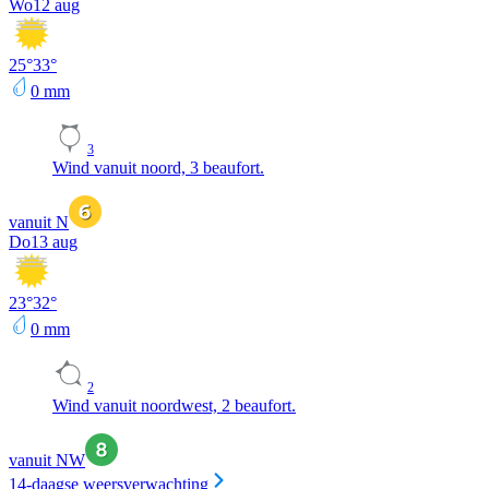
Wo
12 aug
25
°
33
°
0
mm
3
Wind vanuit noord, 3 beaufort.
vanuit N
Do
13 aug
23
°
32
°
0
mm
2
Wind vanuit noordwest, 2 beaufort.
vanuit NW
14-daagse weersverwachting