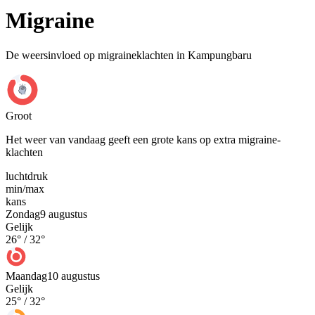
Migraine
De weersinvloed op migraineklachten in Kampungbaru
Groot
Het weer van vandaag geeft een grote kans op extra migraine-
klachten
luchtdruk
min
/
max
kans
Zondag
9 augustus
Gelijk
26
° /
32
°
Maandag
10 augustus
Gelijk
25
° /
32
°