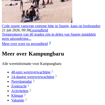
Code oranje vanwege extreme hitte in Spanje, kans op bosbranden
21 juli 2026, 09:38
Gezondheid
Temperaturen van 40 graden zijn in delen van Spanje inmiddels
geen uitzondering...
Meer over weer en gezondheid
Meer over Kampungbaru
Alle weerinformatie voor Kampungbaru
48-uurs weersverwachting
14-daagse weersverwachting
Neerslagradar
Zonkracht
Activiteiten
Klimaat
Vakantie