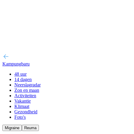
Kampungbaru
48 uur
14 dagen
Neerslagradar
Zon en maan
Activiteiten
Vakantie
Klimaat
Gezondheid
Foto's
Migraine
Reuma