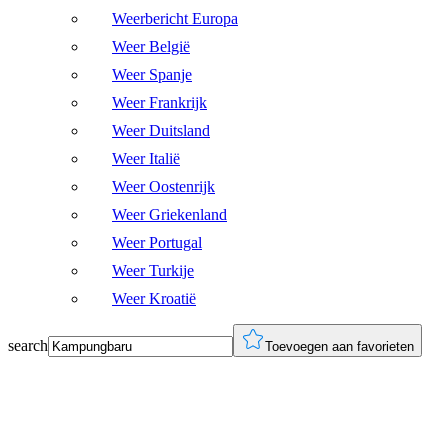
Weerbericht Europa
Weer België
Weer Spanje
Weer Frankrijk
Weer Duitsland
Weer Italië
Weer Oostenrijk
Weer Griekenland
Weer Portugal
Weer Turkije
Weer Kroatië
search
Toevoegen aan favorieten