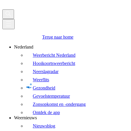
Terug naar home
Nederland
Weerbericht Nederland
Hooikoortsweerbericht
Neerslagradar
Weerflits
Gezondheid
Gevoelstemperatuur
Zonsopkomst en -ondergang
Ontdek de app
Weernieuws
Nieuwsblog