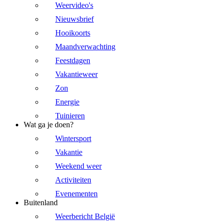
Weervideo's
Nieuwsbrief
Hooikoorts
Maandverwachting
Feestdagen
Vakantieweer
Zon
Energie
Tuinieren
Wat ga je doen?
Wintersport
Vakantie
Weekend weer
Activiteiten
Evenementen
Buitenland
Weerbericht België