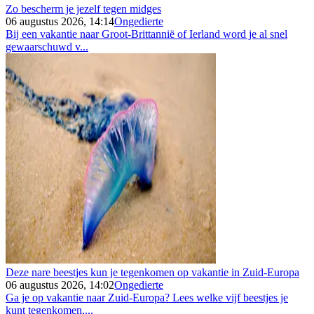
Zo bescherm je jezelf tegen midges
06 augustus 2026, 14:14
Ongedierte
Bij een vakantie naar Groot-Brittannië of Ierland word je al snel
gewaarschuwd v...
Deze nare beestjes kun je tegenkomen op vakantie in Zuid-Europa
06 augustus 2026, 14:02
Ongedierte
Ga je op vakantie naar Zuid-Europa? Lees welke vijf beestjes je
kunt tegenkomen,...