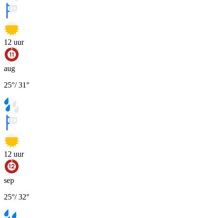
12
uur
aug
25
°
/
31
°
12
uur
sep
25
°
/
32
°