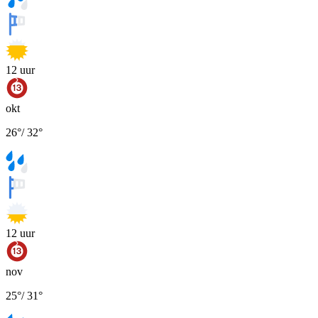
12
uur
okt
26
°
/
32
°
12
uur
nov
25
°
/
31
°