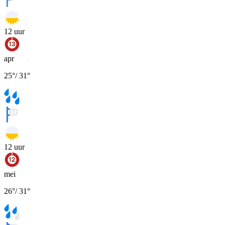
12
uur
apr
25
°
/
31
°
12
uur
mei
26
°
/
31
°