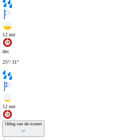
12
uur
dec
25
°
/
31
°
12
uur
Uitleg van de iconen