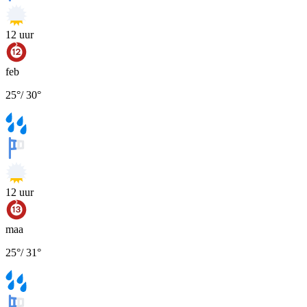
12
uur
feb
25
°
/
30
°
12
uur
maa
25
°
/
31
°