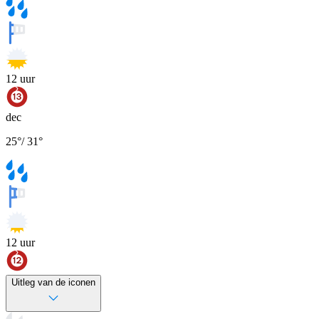
12
uur
dec
25
°
/
31
°
12
uur
Uitleg van de iconen