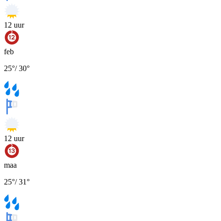
12
uur
feb
25
°
/
30
°
12
uur
maa
25
°
/
31
°