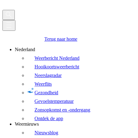
Terug naar home
Nederland
Weerbericht Nederland
Hooikoortsweerbericht
Neerslagradar
Weerflits
Gezondheid
Gevoelstemperatuur
Zonsopkomst en -ondergang
Ontdek de app
Weernieuws
Nieuwsblog