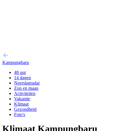
Kampungbaru
48 uur
14 dagen
Neerslagradar
Zon en maan
Activiteiten
Vakantie
Klimaat
Gezondheid
Foto's
Klimaat Kampungbaru