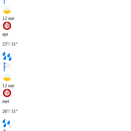
12
uur
apr
25
°
/
31
°
12
uur
mei
26
°
/
31
°