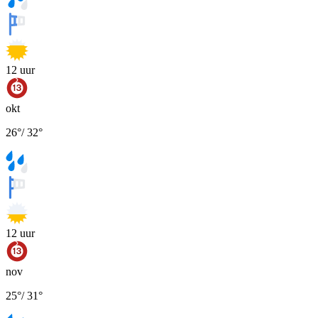
12
uur
okt
26
°
/
32
°
12
uur
nov
25
°
/
31
°