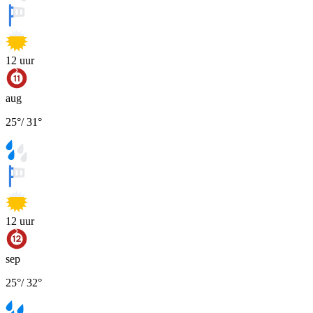
12
uur
aug
25
°
/
31
°
12
uur
sep
25
°
/
32
°