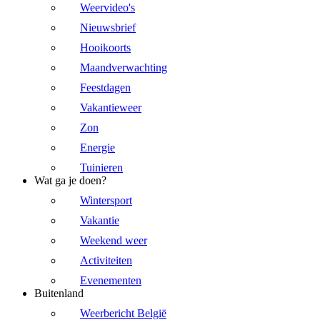
Weervideo's
Nieuwsbrief
Hooikoorts
Maandverwachting
Feestdagen
Vakantieweer
Zon
Energie
Tuinieren
Wat ga je doen?
Wintersport
Vakantie
Weekend weer
Activiteiten
Evenementen
Buitenland
Weerbericht België