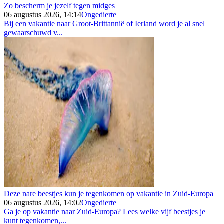
Zo bescherm je jezelf tegen midges
06 augustus 2026, 14:14
Ongedierte
Bij een vakantie naar Groot-Brittannië of Ierland word je al snel
gewaarschuwd v...
Deze nare beestjes kun je tegenkomen op vakantie in Zuid-Europa
06 augustus 2026, 14:02
Ongedierte
Ga je op vakantie naar Zuid-Europa? Lees welke vijf beestjes je
kunt tegenkomen,...