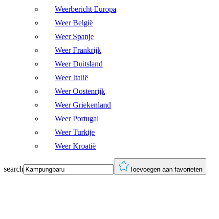
Weerbericht Europa
Weer België
Weer Spanje
Weer Frankrijk
Weer Duitsland
Weer Italië
Weer Oostenrijk
Weer Griekenland
Weer Portugal
Weer Turkije
Weer Kroatië
search
Toevoegen aan favorieten