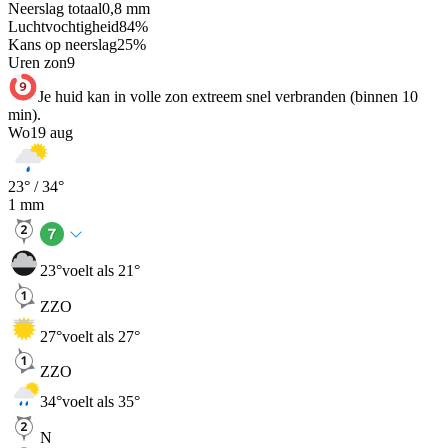
Neerslag totaal
0,8
mm
Luchtvochtigheid
84
%
Kans op neerslag
25
%
Uren zon
9
Je huid kan in volle zon extreem snel verbranden (binnen 10
min).
Wo
19 aug
23
° /
34
°
1
mm
23
°
voelt als 21°
ZZO
27
°
voelt als 27°
ZZO
34
°
voelt als 35°
N