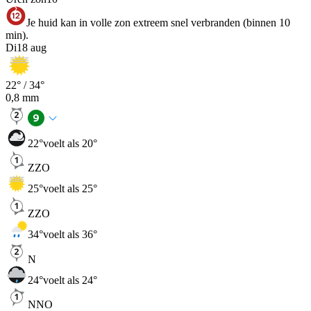
Je huid kan in volle zon extreem snel verbranden (binnen 10
min).
Di
18 aug
22
° /
34
°
0,8
mm
22
°
voelt als 20°
ZZO
25
°
voelt als 25°
ZZO
34
°
voelt als 36°
N
24
°
voelt als 24°
NNO