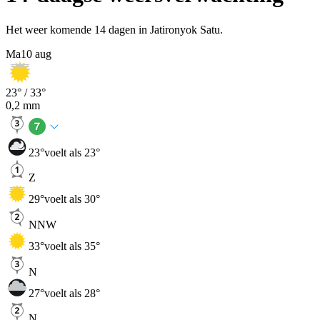
Het weer komende 14 dagen in Jatironyok Satu.
Ma
10 aug
23
° /
33
°
0,2
mm
23
°
voelt als 23°
Z
29
°
voelt als 30°
NNW
33
°
voelt als 35°
N
27
°
voelt als 28°
N