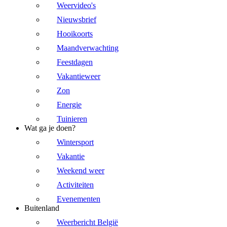
Weervideo's
Nieuwsbrief
Hooikoorts
Maandverwachting
Feestdagen
Vakantieweer
Zon
Energie
Tuinieren
Wat ga je doen?
Wintersport
Vakantie
Weekend weer
Activiteiten
Evenementen
Buitenland
Weerbericht België