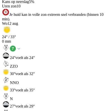
Kans op neerslag
5
%
Uren zon
10
Je huid kan in volle zon extreem snel verbranden (binnen 10
min).
Wo
12 aug
24
° /
33
°
0
mm
24
°
voelt als 24°
ZZO
30
°
voelt als 32°
NNO
33
°
voelt als 35°
N
27
°
voelt als 29°