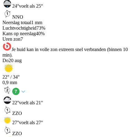
24
°
voelt als 25°
NNO
Neerslag totaal
1
mm
Luchtvochtigheid
73
%
Kans op neerslag
40
%
Uren zon
7
Je huid kan in volle zon extreem snel verbranden (binnen 10
min).
Do
20 aug
22
° /
34
°
0,9
mm
22
°
voelt als 21°
ZZO
27
°
voelt als 27°
ZZO