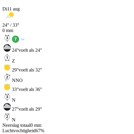
Di
11 aug
24
° /
33
°
0
mm
24
°
voelt als 24°
Z
29
°
voelt als 32°
NNO
33
°
voelt als 36°
N
27
°
voelt als 29°
N
Neerslag totaal
0
mm
Luchtvochtigheid
67
%