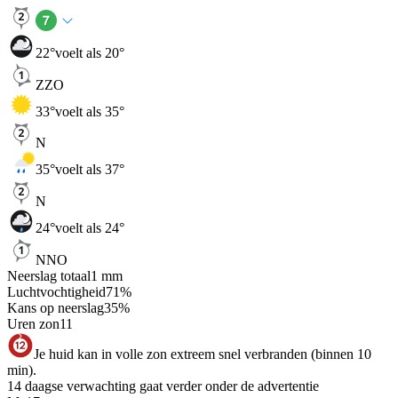
22
°
voelt als 20°
ZZO
33
°
voelt als 35°
N
35
°
voelt als 37°
N
24
°
voelt als 24°
NNO
Neerslag totaal
1
mm
Luchtvochtigheid
71
%
Kans op neerslag
35
%
Uren zon
11
Je huid kan in volle zon extreem snel verbranden (binnen 10
min).
14 daagse verwachting gaat verder onder de advertentie