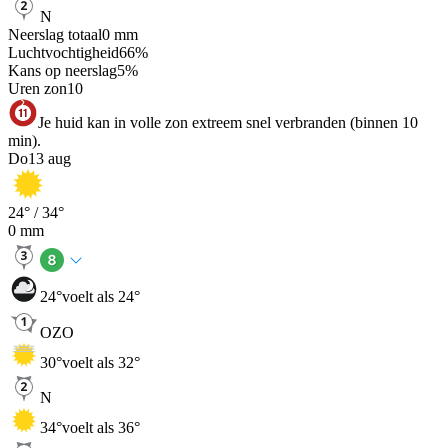
N
Neerslag totaal
0
mm
Luchtvochtigheid
66
%
Kans op neerslag
5
%
Uren zon
10
Je huid kan in volle zon extreem snel verbranden (binnen 10
min).
Do
13 aug
24
° /
34
°
0
mm
24
°
voelt als 24°
OZO
30
°
voelt als 32°
N
34
°
voelt als 36°