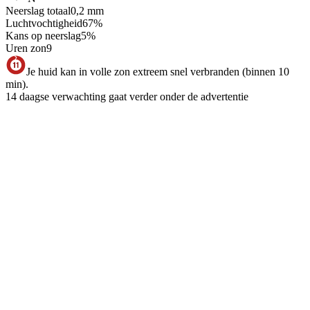
Neerslag totaal
0,2
mm
Luchtvochtigheid
67
%
Kans op neerslag
5
%
Uren zon
9
Je huid kan in volle zon extreem snel verbranden (binnen 10
min).
14 daagse verwachting gaat verder onder de advertentie