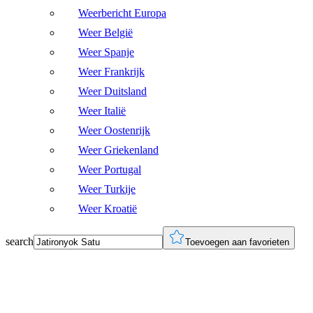
Weerbericht Europa
Weer België
Weer Spanje
Weer Frankrijk
Weer Duitsland
Weer Italië
Weer Oostenrijk
Weer Griekenland
Weer Portugal
Weer Turkije
Weer Kroatië
search
Toevoegen aan favorieten