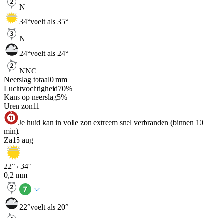
N
34
°
voelt als 35°
N
24
°
voelt als 24°
NNO
Neerslag totaal
0
mm
Luchtvochtigheid
70
%
Kans op neerslag
5
%
Uren zon
11
Je huid kan in volle zon extreem snel verbranden (binnen 10
min).
Za
15 aug
22
° /
34
°
0,2
mm
22
°
voelt als 20°