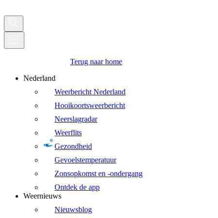
Terug naar home
Nederland
Weerbericht Nederland
Hooikoortsweerbericht
Neerslagradar
Weerflits
Gezondheid
Gevoelstemperatuur
Zonsopkomst en -ondergang
Ontdek de app
Weernieuws
Nieuwsblog