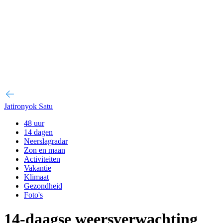
Jatironyok Satu
48 uur
14 dagen
Neerslagradar
Zon en maan
Activiteiten
Vakantie
Klimaat
Gezondheid
Foto's
14-daagse weersverwachting