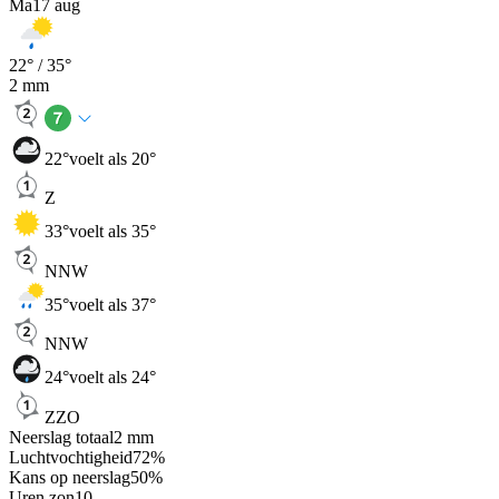
Ma
17 aug
22
° /
35
°
2
mm
22
°
voelt als 20°
Z
33
°
voelt als 35°
NNW
35
°
voelt als 37°
NNW
24
°
voelt als 24°
ZZO
Neerslag totaal
2
mm
Luchtvochtigheid
72
%
Kans op neerslag
50
%
Uren zon
10