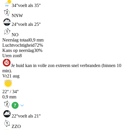
34
°
voelt als 35°
NNW
24
°
voelt als 25°
NO
Neerslag totaal
0,9
mm
Luchtvochtigheid
72
%
Kans op neerslag
30
%
Uren zon
8
Je huid kan in volle zon extreem snel verbranden (binnen 10
min).
Vr
21 aug
22
° /
34
°
0,9
mm
22
°
voelt als 21°
ZZO