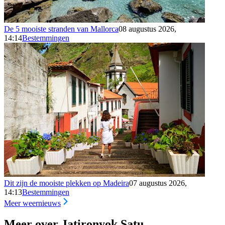
De 5 mooiste stranden van Mallorca
08 augustus 2026,
14:14
Bestemmingen
Dit zijn de mooiste plekken op Madeira
07 augustus 2026,
14:13
Bestemmingen
Meer weernieuws
Meer over Jatironyok Satu