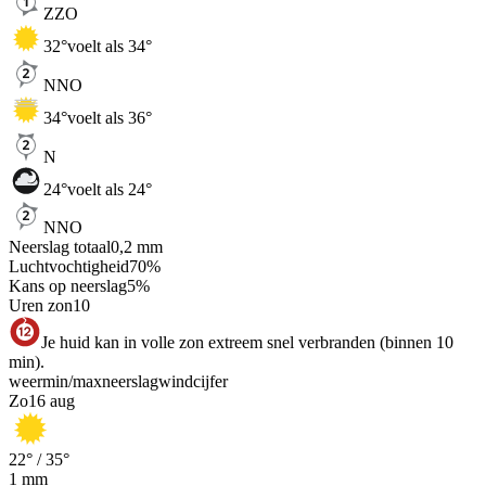
ZZO
32
°
voelt als 34°
NNO
34
°
voelt als 36°
N
24
°
voelt als 24°
NNO
Neerslag totaal
0,2
mm
Luchtvochtigheid
70
%
Kans op neerslag
5
%
Uren zon
10
Je huid kan in volle zon extreem snel verbranden (binnen 10
min).
weer
min
/
max
neerslag
wind
cijfer
Zo
16 aug
22
° /
35
°
1
mm