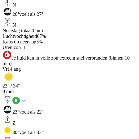
N
26
°
voelt als 27°
N
Neerslag totaal
0
mm
Luchtvochtigheid
67
%
Kans op neerslag
5
%
Uren zon
11
Je huid kan in volle zon extreem snel verbranden (binnen 10
min).
Vr
14 aug
23
° /
34
°
0
mm
23
°
voelt als 22°
Z
30
°
voelt als 33°