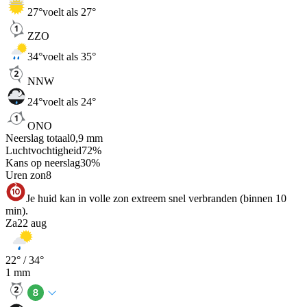
27
°
voelt als 27°
ZZO
34
°
voelt als 35°
NNW
24
°
voelt als 24°
ONO
Neerslag totaal
0,9
mm
Luchtvochtigheid
72
%
Kans op neerslag
30
%
Uren zon
8
Je huid kan in volle zon extreem snel verbranden (binnen 10
min).
Za
22 aug
22
° /
34
°
1
mm