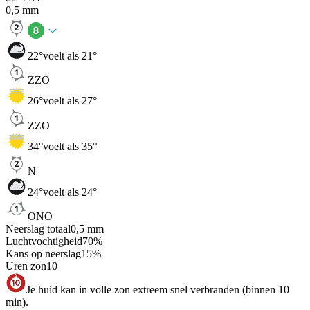
0,5
mm
22
°
voelt als 21°
ZZO
26
°
voelt als 27°
ZZO
34
°
voelt als 35°
N
24
°
voelt als 24°
ONO
Neerslag totaal
0,5
mm
Luchtvochtigheid
70
%
Kans op neerslag
15
%
Uren zon
10
Je huid kan in volle zon extreem snel verbranden (binnen 10
min).