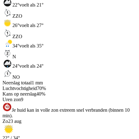
22
°
voelt als 21°
ZZO
26
°
voelt als 27°
ZZO
34
°
voelt als 35°
N
24
°
voelt als 24°
NO
Neerslag totaal
1
mm
Luchtvochtigheid
70
%
Kans op neerslag
40
%
Uren zon
9
Je huid kan in volle zon extreem snel verbranden (binnen 10
min).
Zo
23 aug
22
° /
34
°