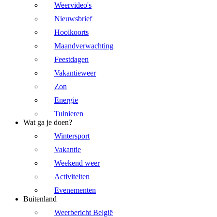
Weervideo's
Nieuwsbrief
Hooikoorts
Maandverwachting
Feestdagen
Vakantieweer
Zon
Energie
Tuinieren
Wat ga je doen?
Wintersport
Vakantie
Weekend weer
Activiteiten
Evenementen
Buitenland
Weerbericht België