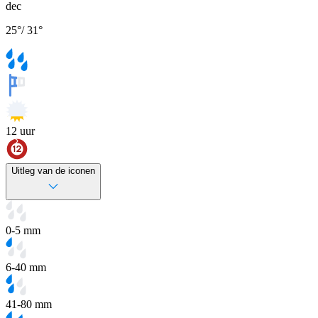
dec
25
°
/
31
°
12
uur
Uitleg van de iconen
0-5 mm
6-40 mm
41-80 mm