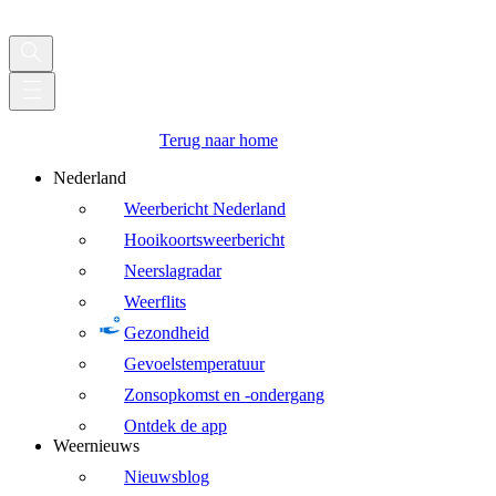
Terug naar home
Nederland
Weerbericht Nederland
Hooikoortsweerbericht
Neerslagradar
Weerflits
Gezondheid
Gevoelstemperatuur
Zonsopkomst en -ondergang
Ontdek de app
Weernieuws
Nieuwsblog