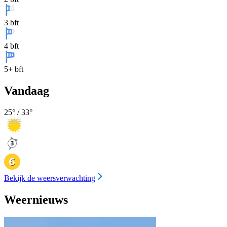
3 bft
4 bft
5+ bft
Vandaag
25
° /
33
°
Bekijk de weersverwachting
Weernieuws