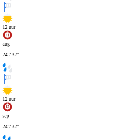
12
uur
aug
24
°
/
32
°
12
uur
sep
24
°
/
32
°