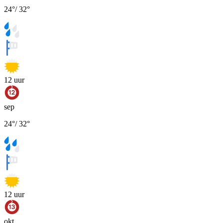
24
°
/
32
°
12
uur
sep
24
°
/
32
°
12
uur
okt