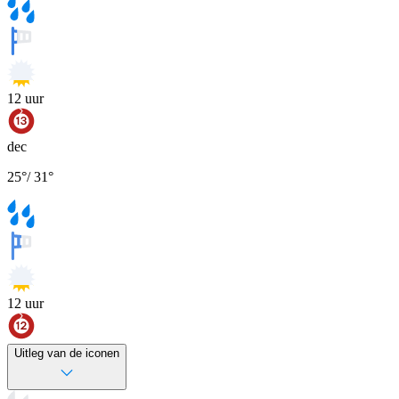
12
uur
dec
25
°
/
31
°
12
uur
Uitleg van de iconen