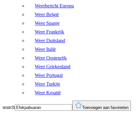
Weerbericht Europa
Weer België
Weer Spanje
Weer Frankrijk
Weer Duitsland
Weer Italië
Weer Oostenrijk
Weer Griekenland
Weer Portugal
Weer Turkije
Weer Kroatië
search
Toevoegen aan favorieten