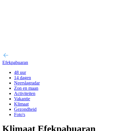
Efekpabuaran
48 uur
14 dagen
Neerslagradar
Zon en maan
Activiteiten
Vakantie
Klimaat
Gezondheid
Foto's
Klimaat Efekpabuaran