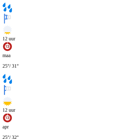
12
uur
maa
25
°
/
31
°
12
uur
apr
25
°
/
32
°