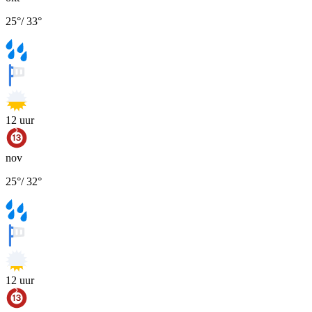
25
°
/
33
°
12
uur
nov
25
°
/
32
°
12
uur