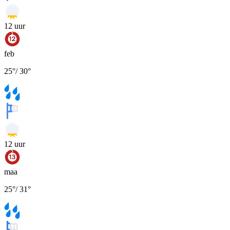
12
uur
feb
25
°
/
30
°
12
uur
maa
25
°
/
31
°