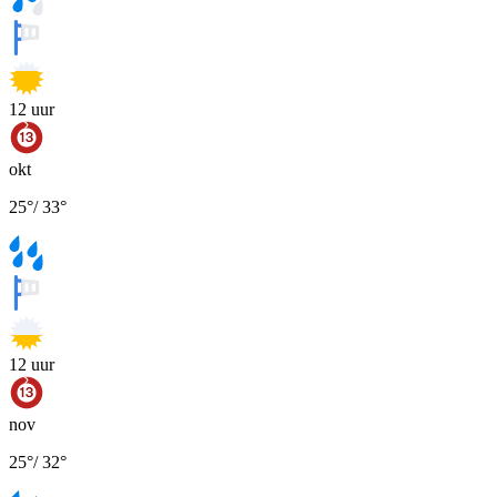
12
uur
okt
25
°
/
33
°
12
uur
nov
25
°
/
32
°