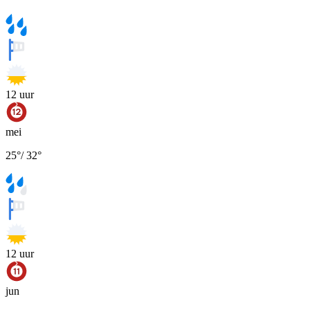
12
uur
mei
25
°
/
32
°
12
uur
jun