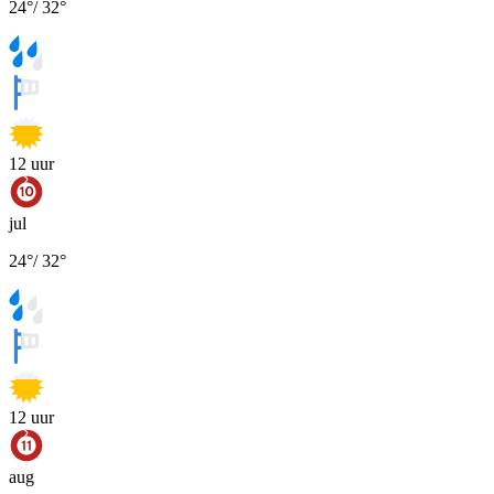
24
°
/
32
°
12
uur
jul
24
°
/
32
°
12
uur
aug