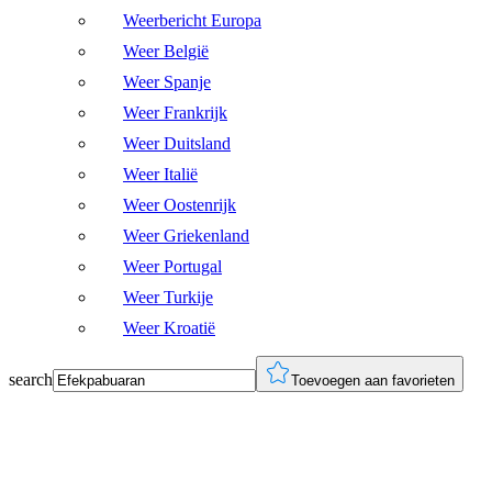
Weerbericht Europa
Weer België
Weer Spanje
Weer Frankrijk
Weer Duitsland
Weer Italië
Weer Oostenrijk
Weer Griekenland
Weer Portugal
Weer Turkije
Weer Kroatië
search
Toevoegen aan favorieten