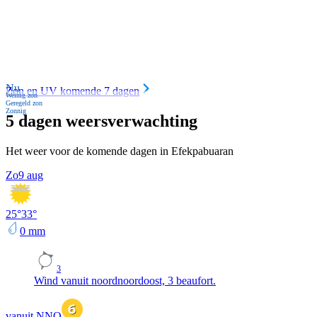
Nu
Zon en UV komende 7 dagen
Weinig zon
Geregeld zon
Zonnig
5 dagen weersverwachting
Het weer voor de komende dagen in Efekpabuaran
Zo
9 aug
25
°
33
°
0
mm
3
Wind vanuit noordnoordoost, 3 beaufort.
vanuit NNO