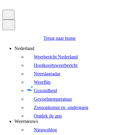
Terug naar home
Nederland
Weerbericht Nederland
Hooikoortsweerbericht
Neerslagradar
Weerflits
Gezondheid
Gevoelstemperatuur
Zonsopkomst en -ondergang
Ontdek de app
Weernieuws
Nieuwsblog