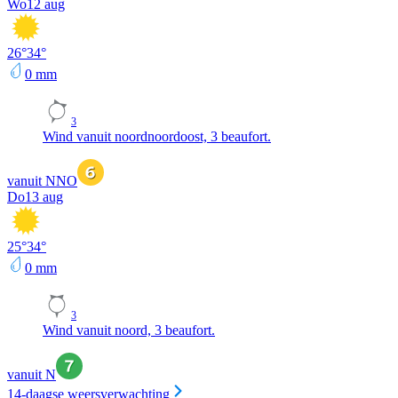
Wo
12 aug
26
°
34
°
0
mm
3
Wind vanuit noordnoordoost, 3 beaufort.
vanuit NNO
Do
13 aug
25
°
34
°
0
mm
3
Wind vanuit noord, 3 beaufort.
vanuit N
14-daagse weersverwachting