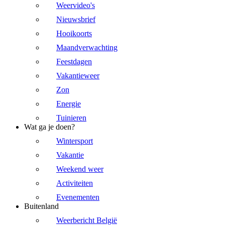
Weervideo's
Nieuwsbrief
Hooikoorts
Maandverwachting
Feestdagen
Vakantieweer
Zon
Energie
Tuinieren
Wat ga je doen?
Wintersport
Vakantie
Weekend weer
Activiteiten
Evenementen
Buitenland
Weerbericht België