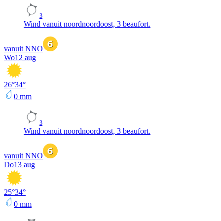
3
Wind vanuit noordnoordoost, 3 beaufort.
vanuit NNO
Wo
12 aug
26
°
34
°
0
mm
3
Wind vanuit noordnoordoost, 3 beaufort.
vanuit NNO
Do
13 aug
25
°
34
°
0
mm