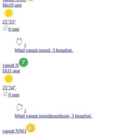
Ma
10 aug
25
°
33
°
0
mm
3
Wind vanuit noord, 3 beaufort.
vanuit N
Di
11 aug
25
°
34
°
0
mm
3
Wind vanuit noordnoordoost, 3 beaufort.
vanuit NNO