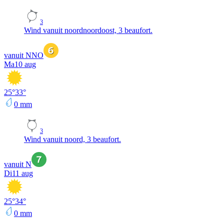
3
Wind vanuit noordnoordoost, 3 beaufort.
vanuit NNO
Ma
10 aug
25
°
33
°
0
mm
3
Wind vanuit noord, 3 beaufort.
vanuit N
Di
11 aug
25
°
34
°
0
mm