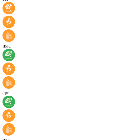
maa
apr
mei