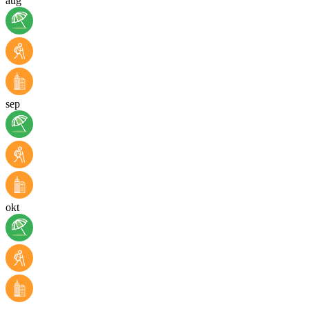
aug
sep
okt