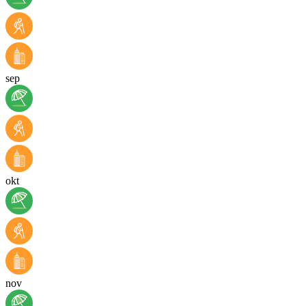
sep
okt
nov