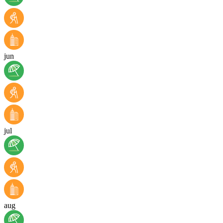
jun
jul
aug