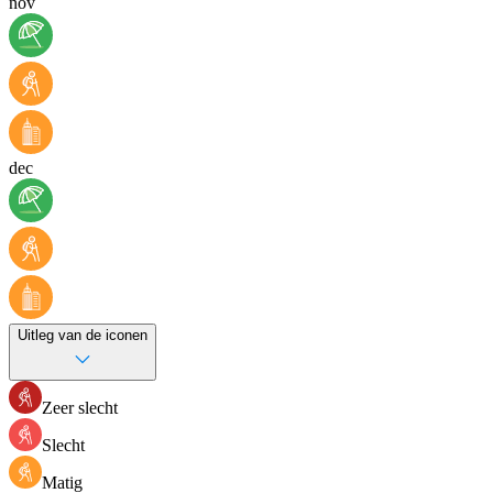
nov
dec
Uitleg van de iconen
Zeer slecht
Slecht
Matig