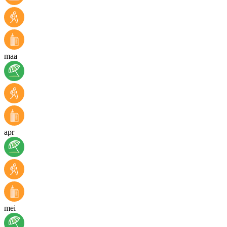
maa
apr
mei