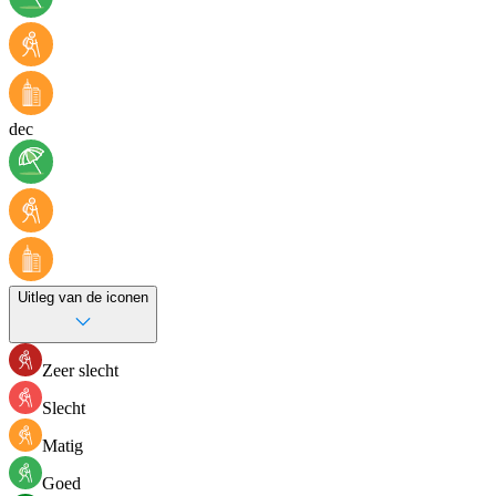
dec
Uitleg van de iconen
Zeer slecht
Slecht
Matig
Goed