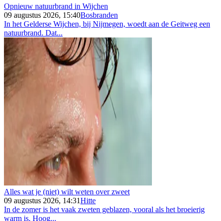
Opnieuw natuurbrand in Wijchen
09 augustus 2026, 15:40
Bosbranden
In het Gelderse Wijchen, bij Nijmegen, woedt aan de Geitweg een
natuurbrand. Dat...
Alles wat je (niet) wilt weten over zweet
09 augustus 2026, 14:31
Hitte
In de zomer is het vaak zweten geblazen, vooral als het broeierig
warm is. Hoog...