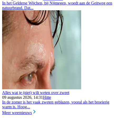
In het Gelderse Wijchen, bij Nijmegen, woedt aan de Geitweg een
natuurbrand. Dat...
Alles wat je (niet) wilt weten over zweet
09 augustus 2026, 14:31
Hitte
In de zomer is het vaak zweten geblazen, vooral als het broeierig
warm is. Hoog...
Meer weernieuws