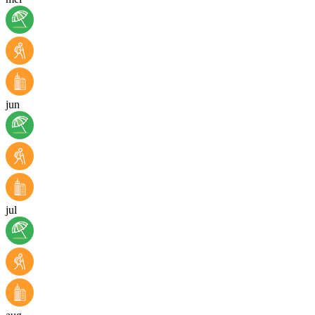
jun
jul