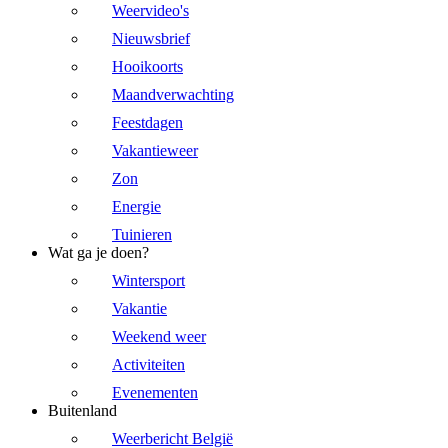
Weervideo's
Nieuwsbrief
Hooikoorts
Maandverwachting
Feestdagen
Vakantieweer
Zon
Energie
Tuinieren
Wat ga je doen?
Wintersport
Vakantie
Weekend weer
Activiteiten
Evenementen
Buitenland
Weerbericht België