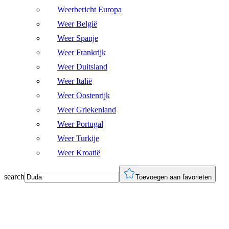
Weerbericht Europa
Weer België
Weer Spanje
Weer Frankrijk
Weer Duitsland
Weer Italië
Weer Oostenrijk
Weer Griekenland
Weer Portugal
Weer Turkije
Weer Kroatië
search
Toevoegen aan favorieten