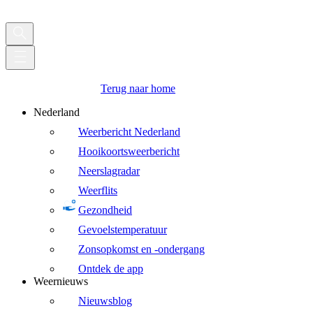
Terug naar home
Nederland
Weerbericht Nederland
Hooikoortsweerbericht
Neerslagradar
Weerflits
Gezondheid
Gevoelstemperatuur
Zonsopkomst en -ondergang
Ontdek de app
Weernieuws
Nieuwsblog