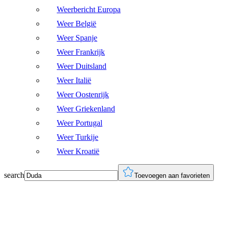
Weerbericht Europa
Weer België
Weer Spanje
Weer Frankrijk
Weer Duitsland
Weer Italië
Weer Oostenrijk
Weer Griekenland
Weer Portugal
Weer Turkije
Weer Kroatië
search
Toevoegen aan favorieten