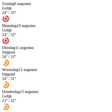
Zondag
9 augustus
Gelijk
24
° /
33
°
Maandag
10 augustus
Gelijk
24
° /
32
°
Dinsdag
11 augustus
Stijgend
24
° /
32
°
Woensdag
12 augustus
Stijgend
24
° /
31
°
Donderdag
13 augustus
Gelijk
23
° /
32
°