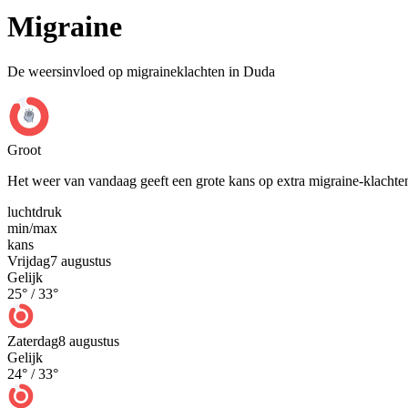
Migraine
De weersinvloed op migraineklachten in Duda
Groot
Het weer van vandaag geeft een grote kans op extra migraine-klachte
luchtdruk
min
/
max
kans
Vrijdag
7 augustus
Gelijk
25
° /
33
°
Zaterdag
8 augustus
Gelijk
24
° /
33
°