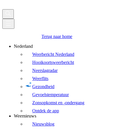
Terug naar home
Nederland
Weerbericht Nederland
Hooikoortsweerbericht
Neerslagradar
Weerflits
Gezondheid
Gevoelstemperatuur
Zonsopkomst en -ondergang
Ontdek de app
Weernieuws
Nieuwsblog