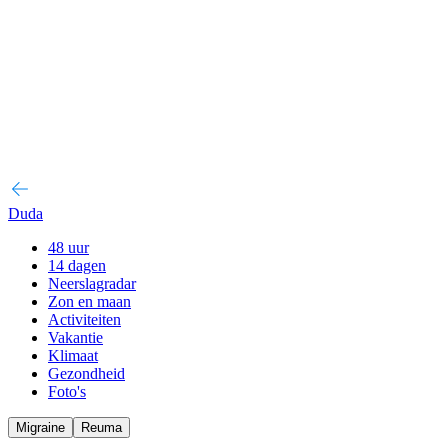
Duda
48 uur
14 dagen
Neerslagradar
Zon en maan
Activiteiten
Vakantie
Klimaat
Gezondheid
Foto's
Migraine
Reuma