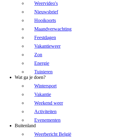
Weervideo's
Nieuwsbrief
Hooikoorts
Maandverwachting
Feestdagen
Vakantieweer
Zon
Energie
Tuinieren
Wat ga je doen?
Wintersport
Vakantie
Weekend weer
Activiteiten
Evenementen
Buitenland
Weerbericht België