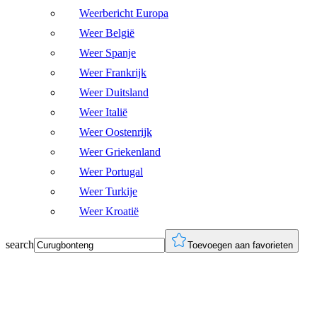
Weerbericht Europa
Weer België
Weer Spanje
Weer Frankrijk
Weer Duitsland
Weer Italië
Weer Oostenrijk
Weer Griekenland
Weer Portugal
Weer Turkije
Weer Kroatië
search
Toevoegen aan favorieten