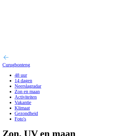
Curugbonteng
48 uur
14 dagen
Neerslagradar
Zon en maan
Activiteiten
Vakantie
Klimaat
Gezondheid
Foto's
Zon, UV en maan