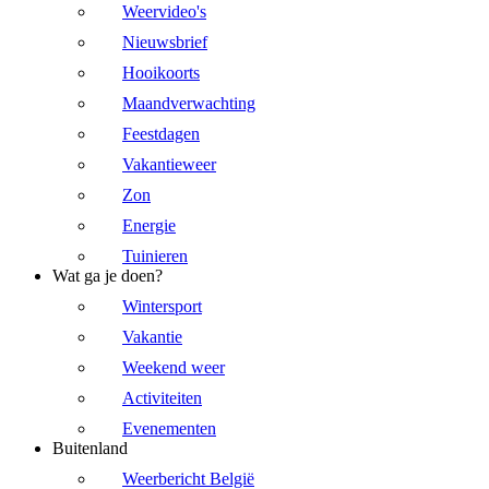
Weervideo's
Nieuwsbrief
Hooikoorts
Maandverwachting
Feestdagen
Vakantieweer
Zon
Energie
Tuinieren
Wat ga je doen?
Wintersport
Vakantie
Weekend weer
Activiteiten
Evenementen
Buitenland
Weerbericht België