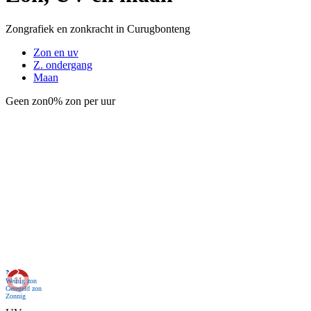
Zongrafiek en zonkracht in Curugbonteng
Zon en uv
Z. ondergang
Maan
Geen zon
0% zon per uur
Nu
Weinig zon
Geregeld zon
Zonnig