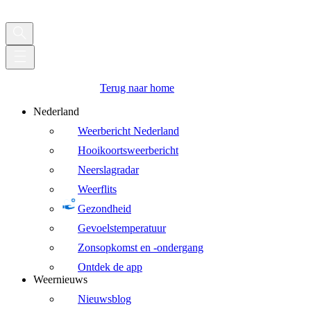
Terug naar home
Nederland
Weerbericht Nederland
Hooikoortsweerbericht
Neerslagradar
Weerflits
Gezondheid
Gevoelstemperatuur
Zonsopkomst en -ondergang
Ontdek de app
Weernieuws
Nieuwsblog