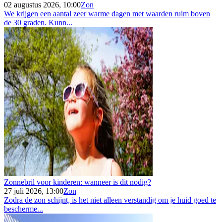
02 augustus 2026, 10:00
Zon
We krijgen een aantal zeer warme dagen met waarden ruim boven
de 30 graden. Kunn...
Zonnebril voor kinderen: wanneer is dit nodig?
27 juli 2026, 13:00
Zon
Zodra de zon schijnt, is het niet alleen verstandig om je huid goed te
bescherme...