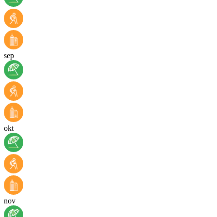
sep
okt
nov