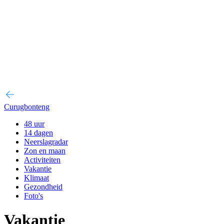
Curugbonteng
48 uur
14 dagen
Neerslagradar
Zon en maan
Activiteiten
Vakantie
Klimaat
Gezondheid
Foto's
Vakantie