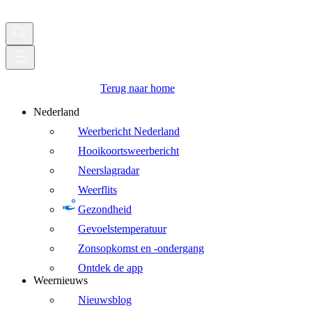
Terug naar home
Nederland
Weerbericht Nederland
Hooikoortsweerbericht
Neerslagradar
Weerflits
Gezondheid
Gevoelstemperatuur
Zonsopkomst en -ondergang
Ontdek de app
Weernieuws
Nieuwsblog