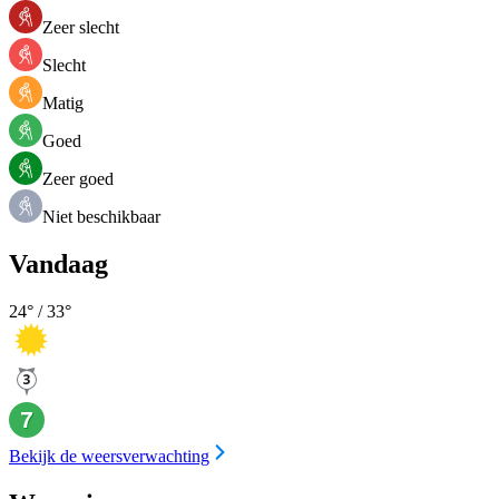
Zeer slecht
Slecht
Matig
Goed
Zeer goed
Niet beschikbaar
Vandaag
24
° /
33
°
Bekijk de weersverwachting