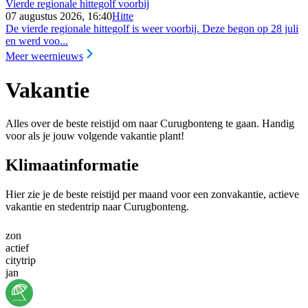
Vierde regionale hittegolf voorbij
07 augustus 2026, 16:40
Hitte
De vierde regionale hittegolf is weer voorbij. Deze begon op 28 juli
en werd voo...
Meer weernieuws
Vakantie
Alles over de beste reistijd om naar Curugbonteng te gaan. Handig
voor als je jouw volgende vakantie plant!
Klimaatinformatie
Hier zie je de beste reistijd per maand voor een zonvakantie, actieve
vakantie en stedentrip naar Curugbonteng.
zon
actief
citytrip
jan