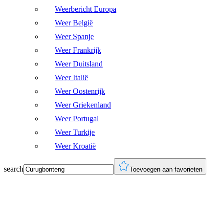
Weerbericht Europa
Weer België
Weer Spanje
Weer Frankrijk
Weer Duitsland
Weer Italië
Weer Oostenrijk
Weer Griekenland
Weer Portugal
Weer Turkije
Weer Kroatië
search
Toevoegen aan favorieten