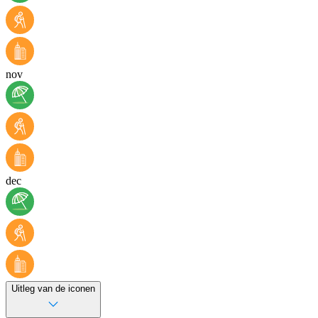
nov
dec
Uitleg van de iconen