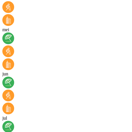
mei
jun
jul