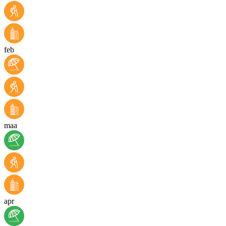
feb
maa
apr