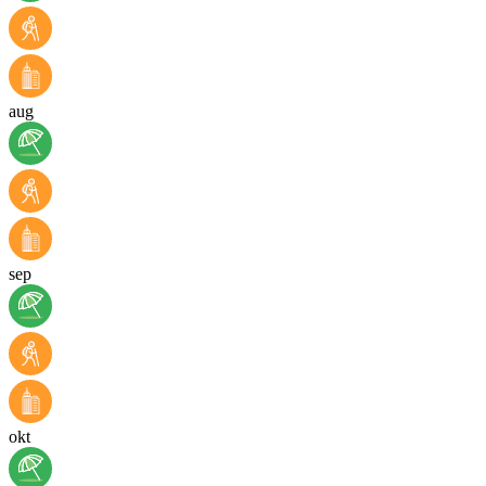
aug
sep
okt