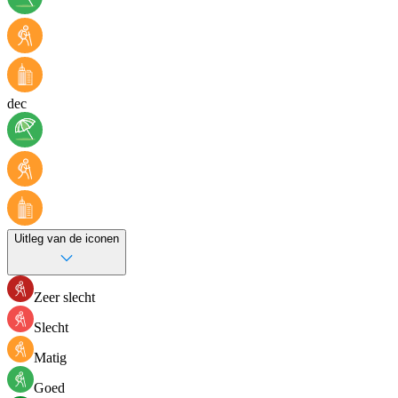
dec
Uitleg van de iconen
Zeer slecht
Slecht
Matig
Goed