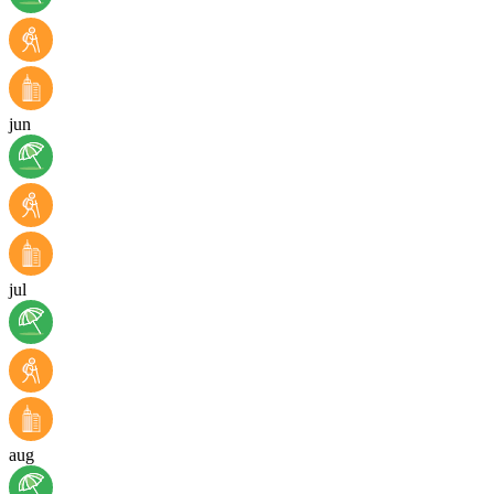
jun
jul
aug