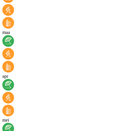
maa
apr
mei