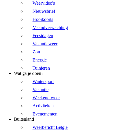
Weervideo's
Nieuwsbrief
Hooikoorts
Maandverwachting
Feestdagen
Vakantieweer
Zon
Energie
Tuinieren
Wat ga je doen?
Wintersport
Vakantie
Weekend weer
Activiteiten
Evenementen
Buitenland
Weerbericht België