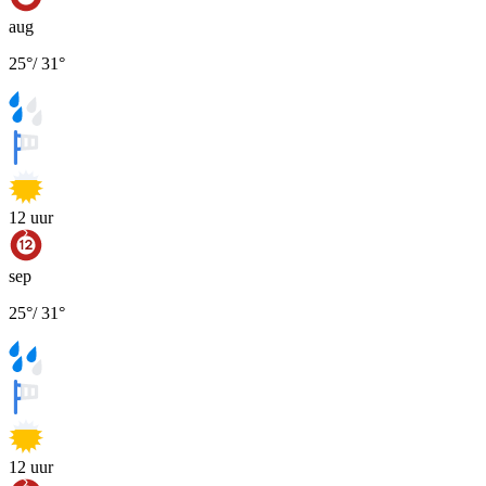
aug
25
°
/
31
°
12
uur
sep
25
°
/
31
°
12
uur