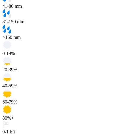
41-80 mm
81-150 mm
>150 mm
0-19%
20-39%
40-59%
60-79%
80%+
0-1 bft