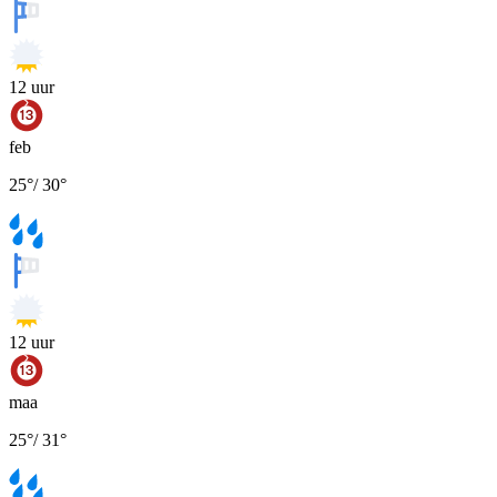
12
uur
feb
25
°
/
30
°
12
uur
maa
25
°
/
31
°