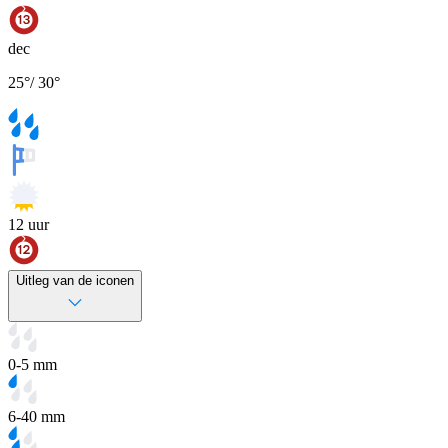
dec
25
°
/
30
°
12
uur
Uitleg van de iconen
0-5 mm
6-40 mm