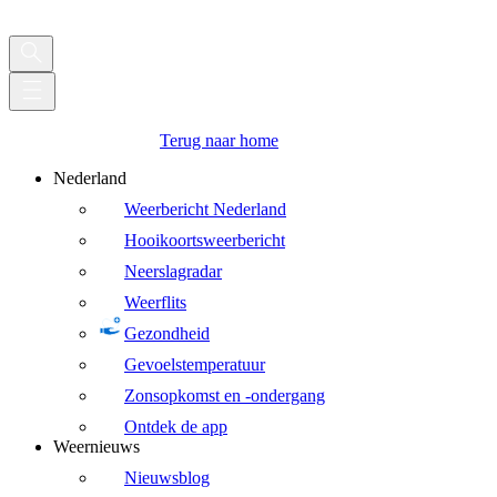
Terug naar home
Nederland
Weerbericht Nederland
Hooikoortsweerbericht
Neerslagradar
Weerflits
Gezondheid
Gevoelstemperatuur
Zonsopkomst en -ondergang
Ontdek de app
Weernieuws
Nieuwsblog