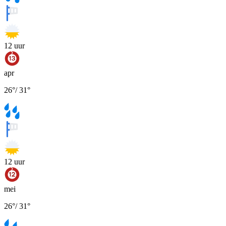
12
uur
apr
26
°
/
31
°
12
uur
mei
26
°
/
31
°