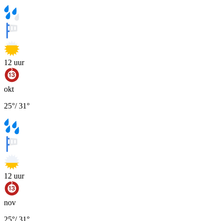
12
uur
okt
25
°
/
31
°
12
uur
nov
25
°
/
31
°