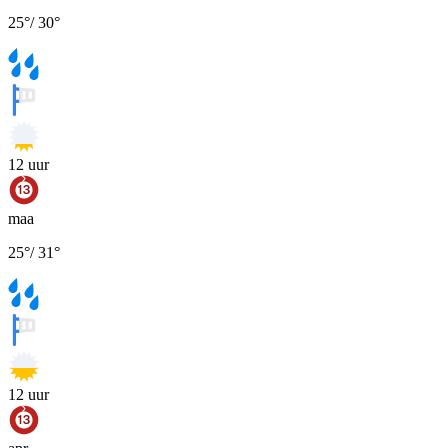
25
°
/
30
°
12
uur
maa
25
°
/
31
°
12
uur