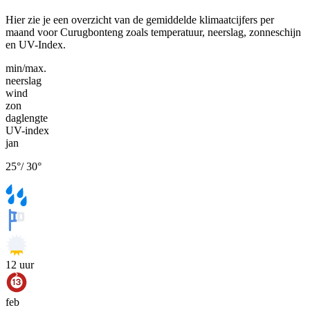
Hier zie je een overzicht van de gemiddelde klimaatcijfers per
maand voor Curugbonteng zoals temperatuur, neerslag, zonneschijn
en UV-Index.
min/max.
neerslag
wind
zon
daglengte
UV-index
jan
25
°
/
30
°
12
uur
feb