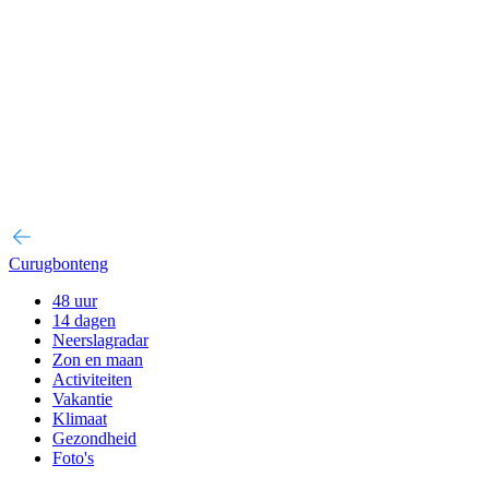
Curugbonteng
48 uur
14 dagen
Neerslagradar
Zon en maan
Activiteiten
Vakantie
Klimaat
Gezondheid
Foto's