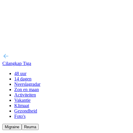
Cilangkap Tiga
48 uur
14 dagen
Neerslagradar
Zon en maan
Activiteiten
Vakantie
Klimaat
Gezondheid
Foto's
Migraine
Reuma