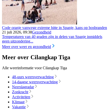
Code oranje vanwege extreme hitte in Spanje, kans op bosbranden
21 juli 2026, 09:38
Gezondheid
Temperaturen van 40 graden zijn in delen van Spanje inmiddels
geen uitzondering...
Meer over weer en gezondheid
Meer over Cilangkap Tiga
Alle weerinformatie voor Cilangkap Tiga
48-uurs weersverwachting
14-daagse weersverwachting
Neerslagradar
Zonkracht
Activiteiten
Klimaat
Vakantie