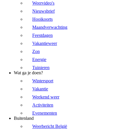
Weervideo's
Nieuwsbrief
Hooikoorts
Maandverwachting
Feestdagen
Vakantieweer
Zon
Energie
Tuinieren
Wat ga je doen?
Wintersport
Vakantie
Weekend weer
Activiteiten
Evenementen
Buitenland
Weerbericht België