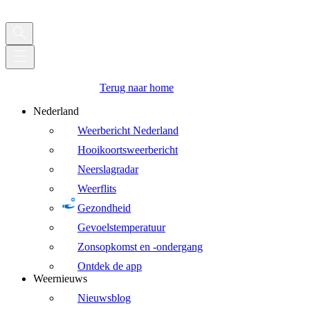
Terug naar home
Nederland
Weerbericht Nederland
Hooikoortsweerbericht
Neerslagradar
Weerflits
Gezondheid
Gevoelstemperatuur
Zonsopkomst en -ondergang
Ontdek de app
Weernieuws
Nieuwsblog