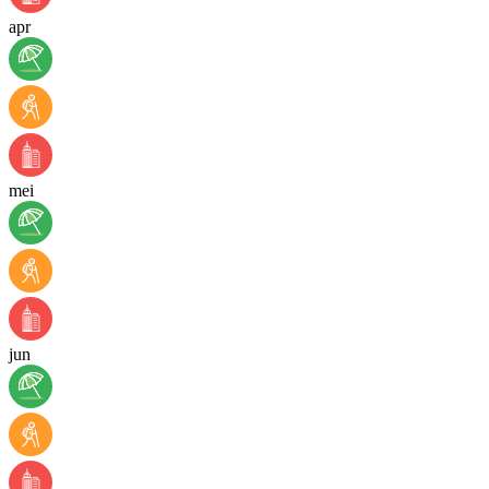
apr
mei
jun