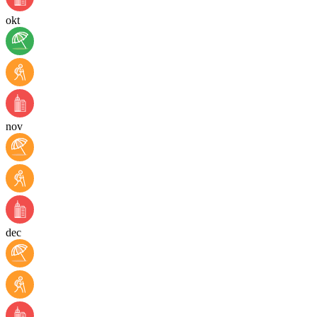
okt
nov
dec