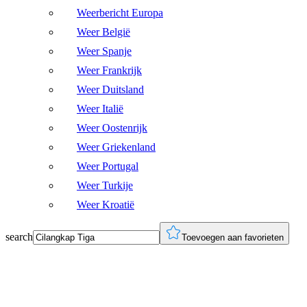
Weerbericht Europa
Weer België
Weer Spanje
Weer Frankrijk
Weer Duitsland
Weer Italië
Weer Oostenrijk
Weer Griekenland
Weer Portugal
Weer Turkije
Weer Kroatië
search
Toevoegen aan favorieten