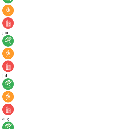
jun
jul
aug