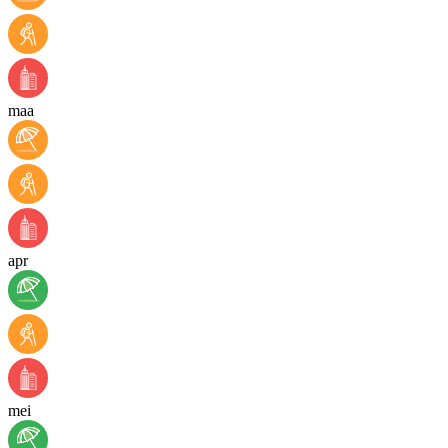
maa
apr
mei