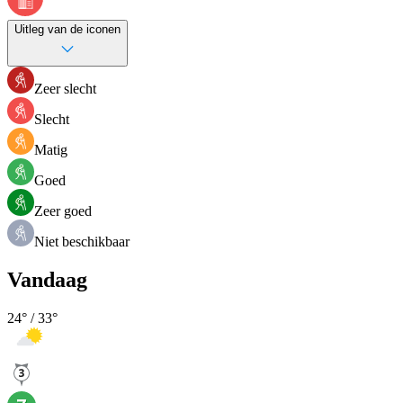
Uitleg van de iconen
Zeer slecht
Slecht
Matig
Goed
Zeer goed
Niet beschikbaar
Vandaag
24
° /
33
°