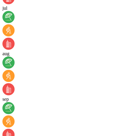
jul
aug
sep