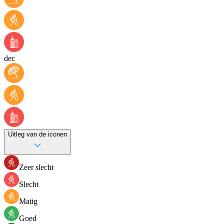
dec
Uitleg van de iconen
Zeer slecht
Slecht
Matig
Goed