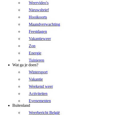
Weervideo's
Nieuwsbrief
Hooikoorts
Maandverwachting
Feestdagen
Vakantieweer
Zon
Energie
Tuinieren
Wat ga je doen?
Wintersport
Vakantie
Weekend weer
Activiteiten
Evenementen
Buitenland
Weerbericht België