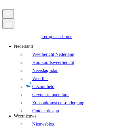
Terug naar home
Nederland
Weerbericht Nederland
Hooikoortsweerbericht
Neerslagradar
Weerflits
Gezondheid
Gevoelstemperatuur
Zonsopkomst en -ondergang
Ontdek de app
Weernieuws
Nieuwsblog