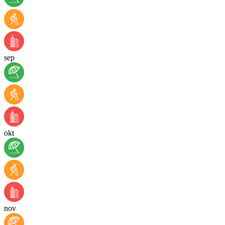
sep
okt
nov