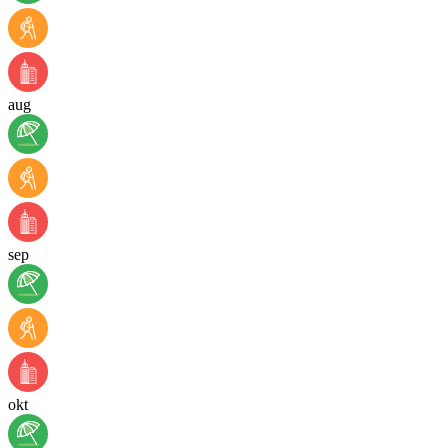
aug
sep
okt