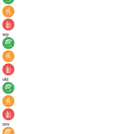
sep
okt
nov