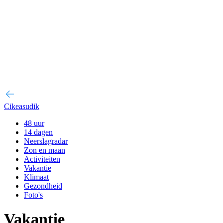
Cikeasudik
48 uur
14 dagen
Neerslagradar
Zon en maan
Activiteiten
Vakantie
Klimaat
Gezondheid
Foto's
Vakantie