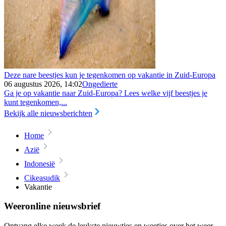
Deze nare beestjes kun je tegenkomen op vakantie in Zuid-Europa
06 augustus 2026, 14:02
Ongedierte
Ga je op vakantie naar Zuid-Europa? Lees welke vijf beestjes je
kunt tegenkomen,...
Bekijk alle nieuwsberichten
Home
Azië
Indonesië
Cikeasudik
Vakantie
Weeronline nieuwsbrief
Ontvang elke week de leukste nieuwtjes en weetjes over het weer