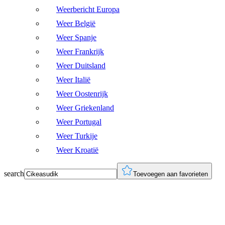
Weerbericht Europa
Weer België
Weer Spanje
Weer Frankrijk
Weer Duitsland
Weer Italië
Weer Oostenrijk
Weer Griekenland
Weer Portugal
Weer Turkije
Weer Kroatië
search
Toevoegen aan favorieten