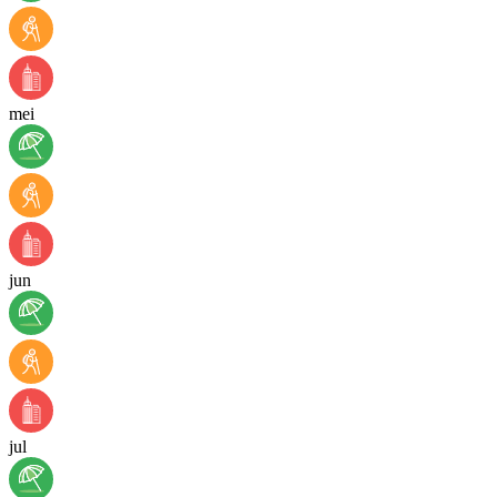
mei
jun
jul