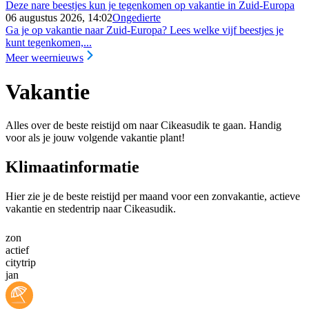
Deze nare beestjes kun je tegenkomen op vakantie in Zuid-Europa
06 augustus 2026, 14:02
Ongedierte
Ga je op vakantie naar Zuid-Europa? Lees welke vijf beestjes je
kunt tegenkomen,...
Meer weernieuws
Vakantie
Alles over de beste reistijd om naar Cikeasudik te gaan. Handig
voor als je jouw volgende vakantie plant!
Klimaatinformatie
Hier zie je de beste reistijd per maand voor een zonvakantie, actieve
vakantie en stedentrip naar Cikeasudik.
zon
actief
citytrip
jan