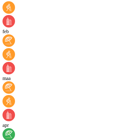
feb
maa
apr