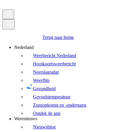
Terug naar home
Nederland
Weerbericht Nederland
Hooikoortsweerbericht
Neerslagradar
Weerflits
Gezondheid
Gevoelstemperatuur
Zonsopkomst en -ondergang
Ontdek de app
Weernieuws
Nieuwsblog