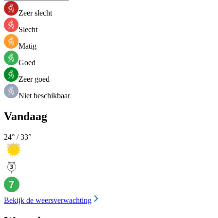
Zeer slecht
Slecht
Matig
Goed
Zeer goed
Niet beschikbaar
Vandaag
24
° /
33
°
Bekijk de weersverwachting