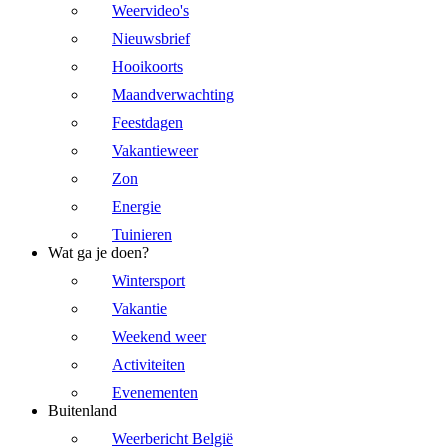
Weervideo's
Nieuwsbrief
Hooikoorts
Maandverwachting
Feestdagen
Vakantieweer
Zon
Energie
Tuinieren
Wat ga je doen?
Wintersport
Vakantie
Weekend weer
Activiteiten
Evenementen
Buitenland
Weerbericht België