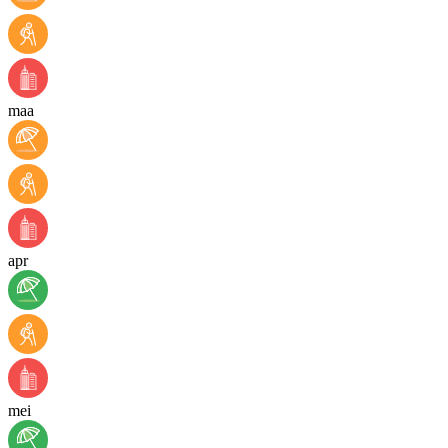
maa
apr
mei