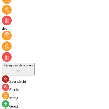
dec
Uitleg van de iconen
Zeer slecht
Slecht
Matig
Goed