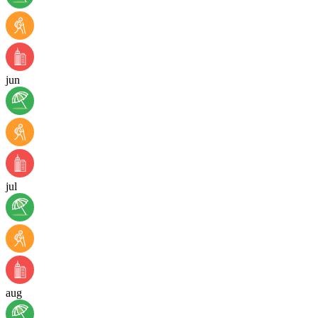
jun
jul
aug