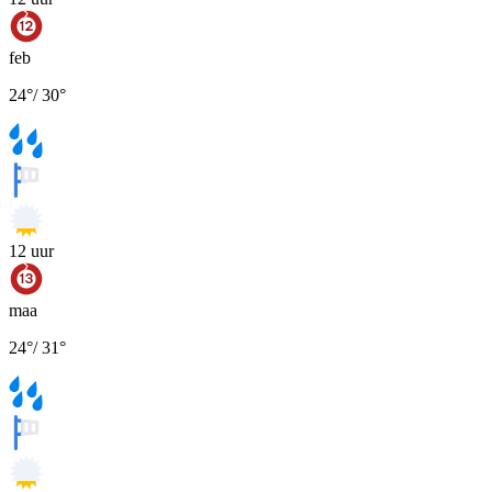
feb
24
°
/
30
°
12
uur
maa
24
°
/
31
°