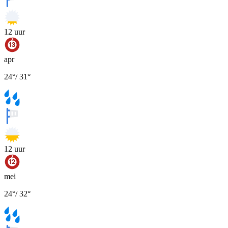
12
uur
apr
24
°
/
31
°
12
uur
mei
24
°
/
32
°