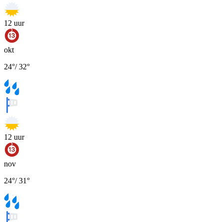
12
uur
okt
24
°
/
32
°
12
uur
nov
24
°
/
31
°