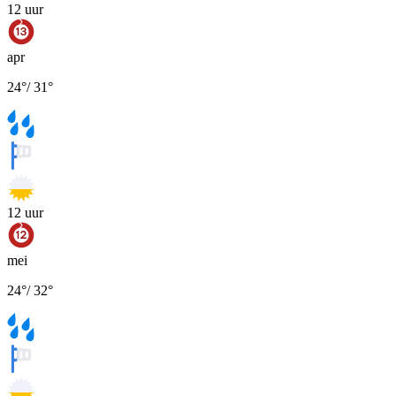
12
uur
apr
24
°
/
31
°
12
uur
mei
24
°
/
32
°