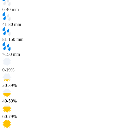
6-40 mm
41-80 mm
81-150 mm
>150 mm
0-19%
20-39%
40-59%
60-79%