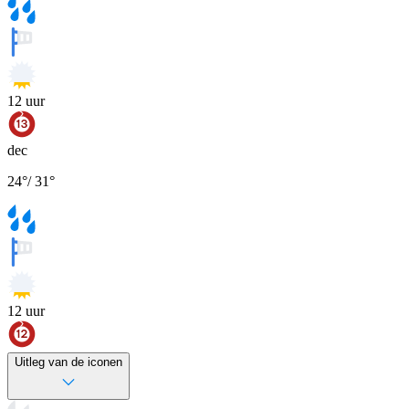
12
uur
dec
24
°
/
31
°
12
uur
Uitleg van de iconen