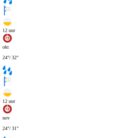
12
uur
okt
24
°
/
32
°
12
uur
nov
24
°
/
31
°