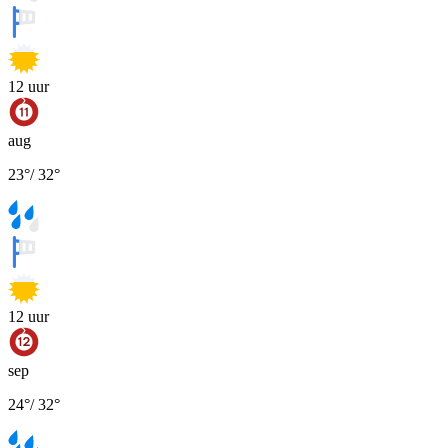
12
uur
aug
23
°
/
32
°
12
uur
sep
24
°
/
32
°