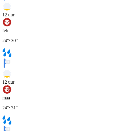
12
uur
feb
24
°
/
30
°
12
uur
maa
24
°
/
31
°