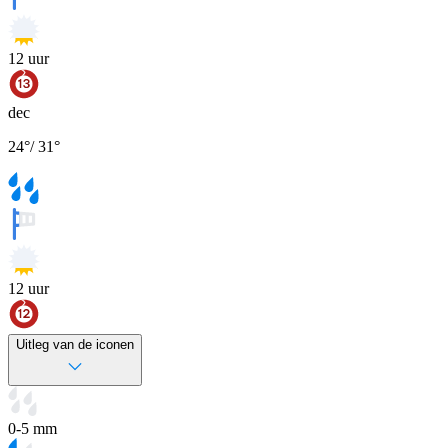
12
uur
dec
24
°
/
31
°
12
uur
Uitleg van de iconen
0-5 mm