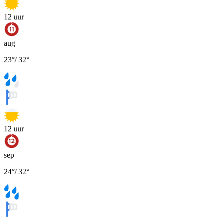
12
uur
aug
23
°
/
32
°
12
uur
sep
24
°
/
32
°