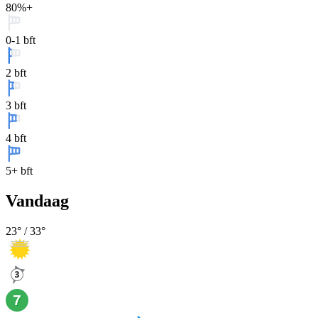
80%+
0-1 bft
2 bft
3 bft
4 bft
5+ bft
Vandaag
23
° /
33
°