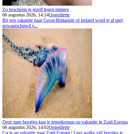
Zo bescherm je jezelf tegen midges
06 augustus 2026, 14:14
Ongedierte
Bij een vakantie naar Groot-Brittannië of Ierland word je al snel
gewaarschuwd v...
Deze nare beestjes kun je tegenkomen op vakantie in Zuid-Europa
06 augustus 2026, 14:02
Ongedierte
Ga je op vakantie naar Zuid-Europa? Lees welke vijf beestjes je