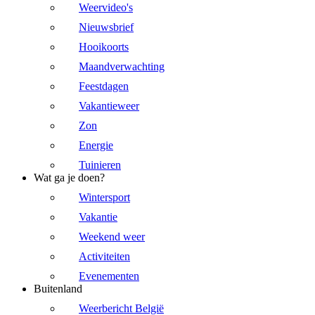
Weervideo's
Nieuwsbrief
Hooikoorts
Maandverwachting
Feestdagen
Vakantieweer
Zon
Energie
Tuinieren
Wat ga je doen?
Wintersport
Vakantie
Weekend weer
Activiteiten
Evenementen
Buitenland
Weerbericht België