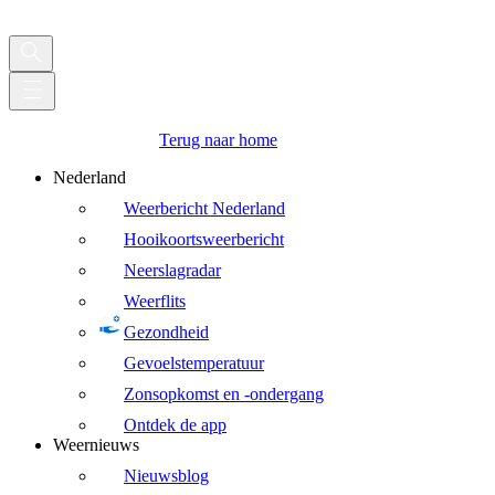
Terug naar home
Nederland
Weerbericht Nederland
Hooikoortsweerbericht
Neerslagradar
Weerflits
Gezondheid
Gevoelstemperatuur
Zonsopkomst en -ondergang
Ontdek de app
Weernieuws
Nieuwsblog