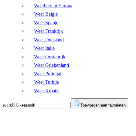
Weerbericht Europa
Weer België
Weer Spanje
Weer Frankrijk
Weer Duitsland
Weer Italië
Weer Oostenrijk
Weer Griekenland
Weer Portugal
Weer Turkije
Weer Kroatië
search
Toevoegen aan favorieten