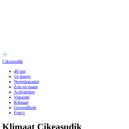
Cikeasudik
48 uur
14 dagen
Neerslagradar
Zon en maan
Activiteiten
Vakantie
Klimaat
Gezondheid
Foto's
Klimaat Cikeasudik