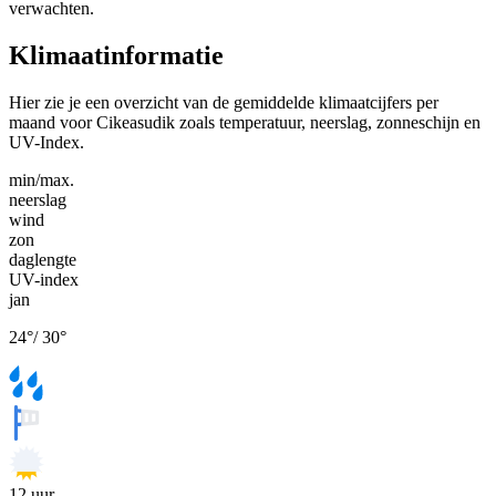
verwachten.
Klimaatinformatie
Hier zie je een overzicht van de gemiddelde klimaatcijfers per
maand voor Cikeasudik zoals temperatuur, neerslag, zonneschijn en
UV-Index.
min/max.
neerslag
wind
zon
daglengte
UV-index
jan
24
°
/
30
°
12
uur