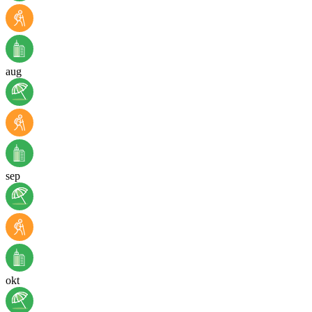
aug
sep
okt