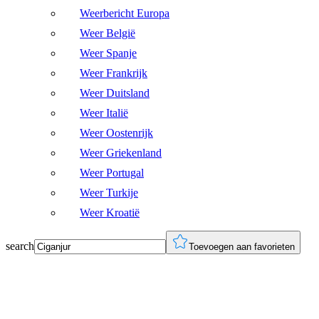
Weerbericht Europa
Weer België
Weer Spanje
Weer Frankrijk
Weer Duitsland
Weer Italië
Weer Oostenrijk
Weer Griekenland
Weer Portugal
Weer Turkije
Weer Kroatië
search
Toevoegen aan favorieten