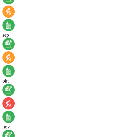
sep
okt
nov