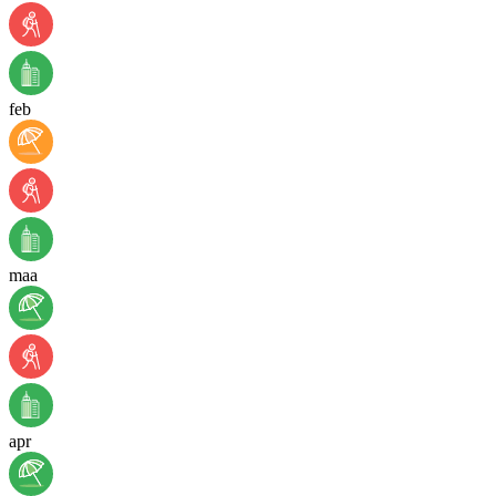
feb
maa
apr