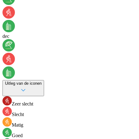
dec
Uitleg van de iconen
Zeer slecht
Slecht
Matig
Goed