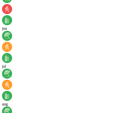
jun
jul
aug