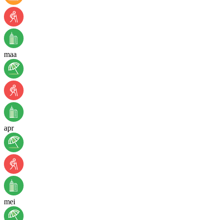
maa
apr
mei