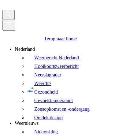
Terug naar home
Nederland
Weerbericht Nederland
Hooikoortsweerbericht
Neerslagradar
Weerflits
Gezondheid
Gevoelstemperatuur
Zonsopkomst en -ondergang
Ontdek de app
Weernieuws
Nieuwsblog