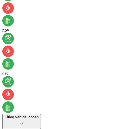
nov
dec
Uitleg van de iconen