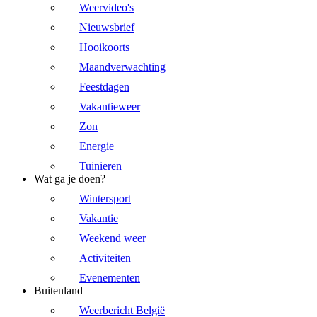
Weervideo's
Nieuwsbrief
Hooikoorts
Maandverwachting
Feestdagen
Vakantieweer
Zon
Energie
Tuinieren
Wat ga je doen?
Wintersport
Vakantie
Weekend weer
Activiteiten
Evenementen
Buitenland
Weerbericht België