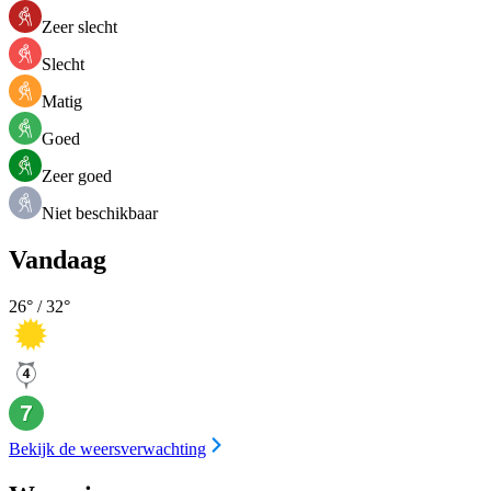
Zeer slecht
Slecht
Matig
Goed
Zeer goed
Niet beschikbaar
Vandaag
26
° /
32
°
Bekijk de weersverwachting