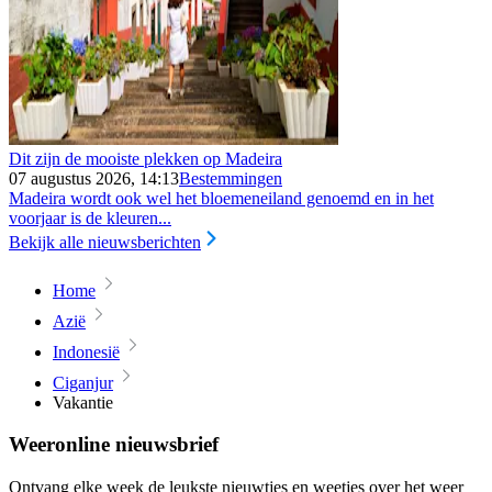
Dit zijn de mooiste plekken op Madeira
07 augustus 2026, 14:13
Bestemmingen
Madeira wordt ook wel het bloemeneiland genoemd en in het
voorjaar is de kleuren...
Bekijk alle nieuwsberichten
Home
Azië
Indonesië
Ciganjur
Vakantie
Weeronline nieuwsbrief
Ontvang elke week de leukste nieuwtjes en weetjes over het weer