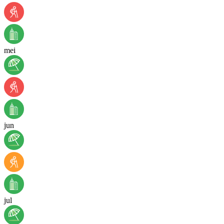
mei
jun
jul