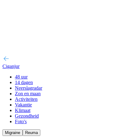
Ciganjur
48 uur
14 dagen
Neerslagradar
Zon en maan
Activiteiten
Vakantie
Klimaat
Gezondheid
Foto's
Migraine
Reuma