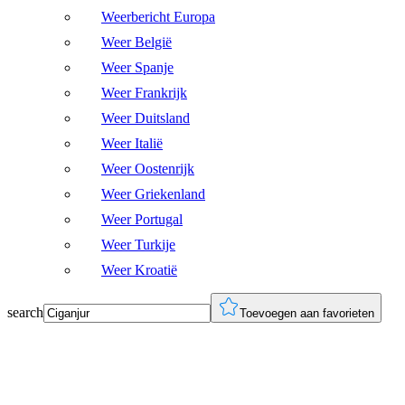
Weerbericht Europa
Weer België
Weer Spanje
Weer Frankrijk
Weer Duitsland
Weer Italië
Weer Oostenrijk
Weer Griekenland
Weer Portugal
Weer Turkije
Weer Kroatië
search
Toevoegen aan favorieten