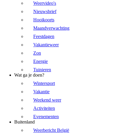
Weervideo's
Nieuwsbrief
Hooikoorts
Maandverwachting
Feestdagen
Vakantieweer
Zon
Energie
Tuinieren
Wat ga je doen?
Wintersport
Vakantie
Weekend weer
Activiteiten
Evenementen
Buitenland
Weerbericht België