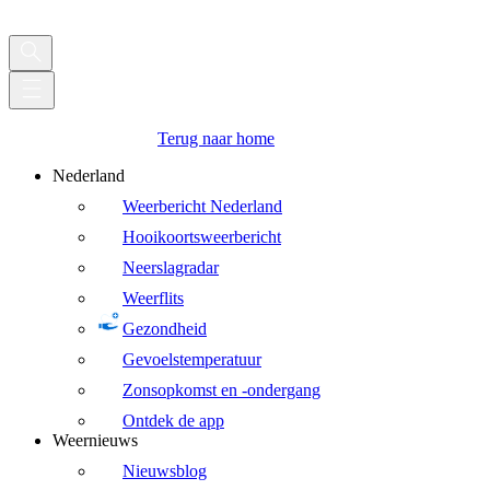
Terug naar home
Nederland
Weerbericht Nederland
Hooikoortsweerbericht
Neerslagradar
Weerflits
Gezondheid
Gevoelstemperatuur
Zonsopkomst en -ondergang
Ontdek de app
Weernieuws
Nieuwsblog