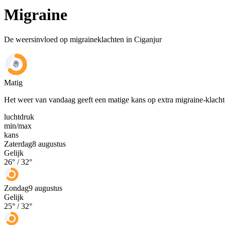
Migraine
De weersinvloed op migraineklachten in Ciganjur
Matig
Het weer van vandaag geeft een matige kans op extra migraine-klach
luchtdruk
min
/
max
kans
Zaterdag
8 augustus
Gelijk
26
° /
32
°
Zondag
9 augustus
Gelijk
25
° /
32
°